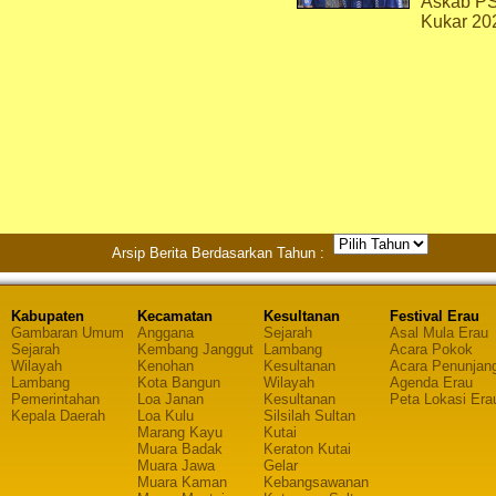
Askab P
Kukar 20
Arsip Berita Berdasarkan Tahun :
Kabupaten
Kecamatan
Kesultanan
Festival Erau
Gambaran Umum
Anggana
Sejarah
Asal Mula Erau
Sejarah
Kembang Janggut
Lambang
Acara Pokok
Wilayah
Kenohan
Kesultanan
Acara Penunjan
Lambang
Kota Bangun
Wilayah
Agenda Erau
Pemerintahan
Loa Janan
Kesultanan
Peta Lokasi Era
Kepala Daerah
Loa Kulu
Silsilah Sultan
Marang Kayu
Kutai
Muara Badak
Keraton Kutai
Muara Jawa
Gelar
Muara Kaman
Kebangsawanan