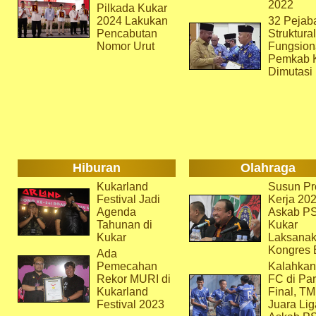
2022
Pilkada Kukar
2024 Lakukan
32 Pejab
Pencabutan
Struktura
Nomor Urut
Fungsion
Pemkab 
Dimutasi
Hiburan
Olahraga
Kukarland
Susun Pr
Festival Jadi
Kerja 202
Agenda
Askab P
Tahunan di
Kukar
Kukar
Laksana
Kongres 
Ada
Pemecahan
Kalahkan
Rekor MURI di
FC di Par
Kukarland
Final, T
Festival 2023
Juara Lig