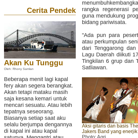
menumbuhkembangkan
rangka regenerasi p
Cerita Pendek
guna mendukung prog
bidang pariwisata.
"Ada pun para pesert
atau perkumpulan seni
dari Tenggarong dan
Lagu Daerah diikuti 1
Tingkilan 6 grup dan 
Akan Ku Tunggu
Satliawan.
Oleh: Rhony Samlan
Beberapa menit lagi kapal
fery akan segera berangkat.
Akan tetapi mataku masih
saja kesana kemari untuk
mencari sesuatu. Atau lebih
tepatnya seseorang.
Biasanya setiap saat aku
selalu berjumpa dengannya
Aksi gitaris dan basis Th
di kapal ini atau kapal
Jakers Band yang enerjik
satunya. Mengantri atau
Photo
: Agri