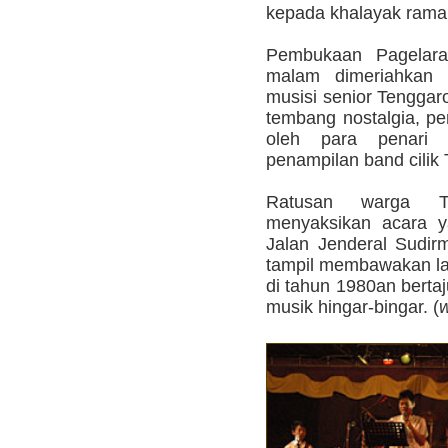
kepada khalayak ramai
Pembukaan Pagelara
malam dimeriahkan 
musisi senior Tengg
tembang nostalgia, p
oleh para penari
penampilan band cilik
Ratusan warga Te
menyaksikan acara y
Jalan Jenderal Sudirm
tampil membawakan la
di tahun 1980an berta
musik hingar-bingar. (
w