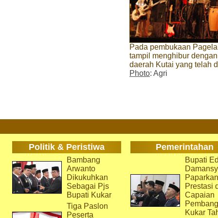
Pada pembukaan Pagelar
tampil menghibur dengan l
daerah Kutai yang telah 
Photo
: Agri
Politik & Peristiwa
Pemerintahan
Bambang
Bupati Ed
Arwanto
Damansy
Dikukuhkan
Paparka
Sebagai Pjs
Prestasi 
Bupati Kukar
Capaian
Pembang
Tiga Paslon
Kukar Ta
Peserta