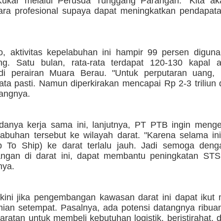
ukar melalui Perusda Tunggang Parangan. "Kita ak
ra profesional supaya dapat meningkatkan pendapata
io, aktivitas kepelabuhan ini hampir 99 persen digun
ng. Satu bulan, rata-rata terdapat 120-130 kapal 
di perairan Muara Berau. "Untuk perputaran uang, 
ata pasti. Namun diperkirakan mencapai Rp 2-3 triliun
rangnya.
anya kerja sama ini, lanjutnya, PT PTB ingin men
labuhan tersebut ke wilayah darat. "Karena selama ini
 To Ship) ke darat terlalu jauh. Jadi semoga den
gan di darat ini, dapat membantu peningkatan STS
nya.
kini jika pengembangan kawasan darat ini dapat ikut
ian setempat. Pasalnya, ada potensi datangnya ribuan
aratan untuk membeli kebutuhan logistik, beristirahat,