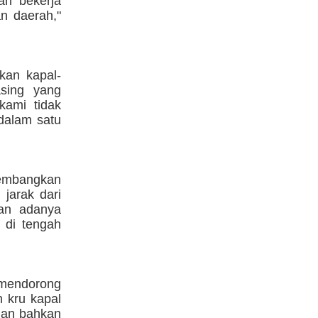
an bekerja
n daerah,"
akan kapal-
asing yang
kami tidak
 dalam satu
gembangkan
 jarak dari
gan adanya
 di tengah
 mendorong
 kru kapal
 dan bahkan