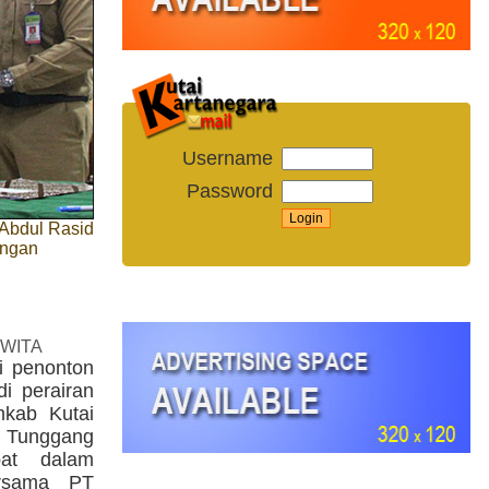
Username
Password
Abdul Rasid
angan
 WITA
i penonton
di perairan
kab Kutai
a Tunggang
bat dalam
ersama PT