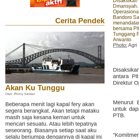
Disaksikan 
Dmansyah. 
Operasiona
Bandoro Sa
Cerita Pendek
menandata
bersama Plt
Tunggang 
Arwanto
Photo:
Agri
Disaksika
antara P
Direktur 
Akan Ku Tunggu
Oleh: Rhony Samlan
Menurut 
Beberapa menit lagi kapal fery akan
untuk dap
segera berangkat. Akan tetapi mataku
PTB.
masih saja kesana kemari untuk
mencari sesuatu. Atau lebih tepatnya
seseorang. Biasanya setiap saat aku
"Komitme
selalu berjumpa dengannya di kapal ini