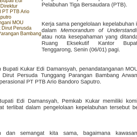
Bupati Edi
Pelabuhan Tiga Bersaudara (PTB).
Direktur
l PT PTB Ario
putro
ngani MOU
Kerja sama pengelolaan kepelabuhan i
 Dirut Perusda
dalam
Memorandum of Understandi
Parangan Bambang
atau nota kesepahaman yang ditanda
Ruang Eksekutif Kantor Bupat
Tenggarong, Senin (06/01) pagi.
n Bupati Kukar Edi Damansyah, penandatanganan MOU
lt Dirut Persuda Tunggang Parangan Bambang Arwa
Operasional PT PTB Ario Bandoro Saputro.
Bupati Edi Damansyah, Pemkab Kukar memiliki kom
at terlibat dalam pengelolaan kepelabuhan tersebut 
n dan semangat kita sama, bagaimana kawasan