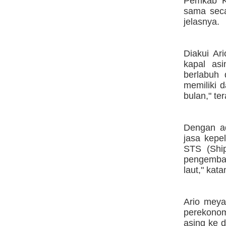
Pemkab K
sama seca
jelasnya.
Diakui Ar
kapal asi
berlabuh 
memiliki d
bulan," te
Dengan ad
jasa kepe
STS (Ship
pengemban
laut," kata
Ario meya
perekonom
asing ke d