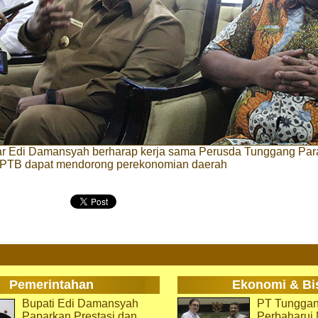
ar Edi Damansyah berharap kerja sama Perusda Tunggang Pa
PTB dapat mendorong perekonomian daerah
Pemerintahan
Ekonomi & Bi
Bupati Edi Damansyah
PT Tunggan
Paparkan Prestasi dan
Perbaharu