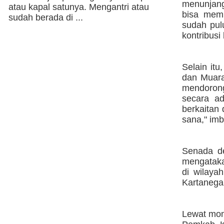
menunjang
atau kapal satunya. Mengantri atau
bisa memb
sudah berada di ...
sudah pul
kontribusi
Selain itu
dan Muara
mendoron
secara ad
berkaitan
sana," im
Senada de
mengataka
di wilaya
Kartanegar
Lewat mome