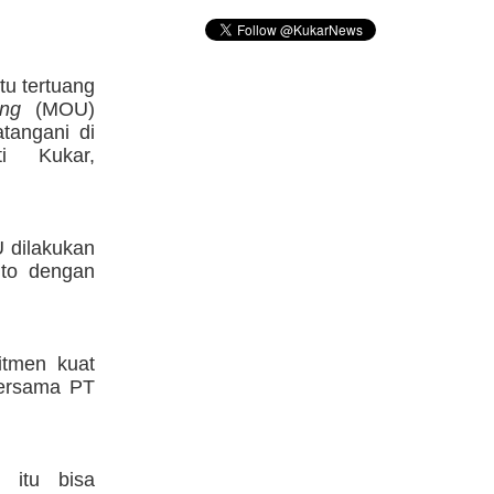
tu tertuang
ng
(MOU)
tangani di
i Kukar,
 dilakukan
nto dengan
itmen kuat
bersama PT
 itu bisa