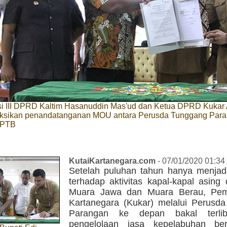
i III DPRD Kaltim Hasanuddin Mas'ud dan Ketua DPRD Kukar 
aksikan penandatanganan MOU antara Perusda Tunggang Par
 PTB
KutaiKartanegara.com
- 07/01/2020 01:34
Setelah puluhan tahun hanya menjad
terhadap aktivitas kapal-kapal asing 
Muara Jawa dan Muara Berau, Pem
Kartanegara (Kukar) melalui Perusd
Parangan ke depan bakal terli
pengelolaan jasa kepelabuhan b