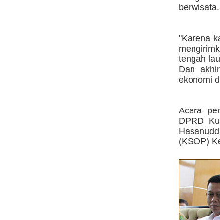
berwisata.
"Karena ka
mengirimk
tengah lau
Dan akhi
ekonomi di
Acara pe
DPRD Kuk
Hasanudd
(KSOP) Ke