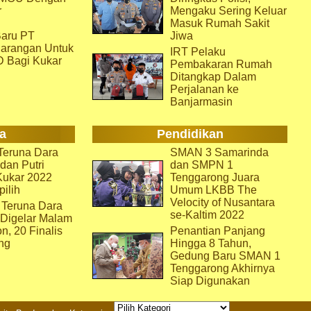
r
Mengaku Sering Keluar
Masuk Rumah Sakit
aru PT
Jiwa
arangan Untuk
IRT Pelaku
D Bagi Kukar
Pembakaran Rumah
Ditangkap Dalam
Perjalanan ke
Banjarmasin
a
Pendidikan
eruna Dara
SMAN 3 Samarinda
dan Putri
dan SMPN 1
Kukar 2022
Tenggarong Juara
pilih
Umum LKBB The
Velocity of Nusantara
 Teruna Dara
se-Kaltim 2022
 Digelar Malam
on, 20 Finalis
Penantian Panjang
ng
Hingga 8 Tahun,
Gedung Baru SMAN 1
Tenggarong Akhirnya
Siap Digunakan