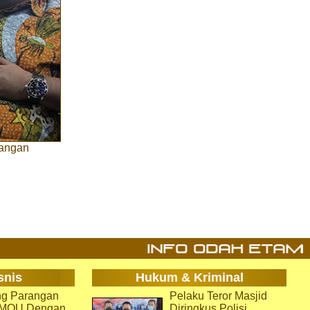
rangan
snis
Hukum & Kriminal
g Parangan
Pelaku Teror Masjid
i MOU Dengan
Diringkus Polisi,