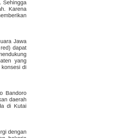
. Sehingga
ah. Karena
memberikan
 Muara Jawa
red) dapat
mendukung
paten yang
konsesi di
io Bandoro
kan daerah
da di Kutai
ergi dengan