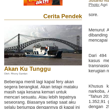
Susanto Nu
Photo:
Agri
sore.
Cerita Pendek
Menurut A
dibanding
mencapai 
Dari 494 
kasus me
transnas
Akan Ku Tunggu
kerugian n
Oleh: Rhony Samlan
Beberapa menit lagi kapal fery akan
Khusus k
segera berangkat. Akan tetapi mataku
narkoba, 
masih saja kesana kemari untuk
"Tahun 20
mencari sesuatu. Atau lebih tepatnya
1.352,91 
seseorang. Biasanya setiap saat aku
dengan 2
selalu berjumpa dengannya di kapal ini