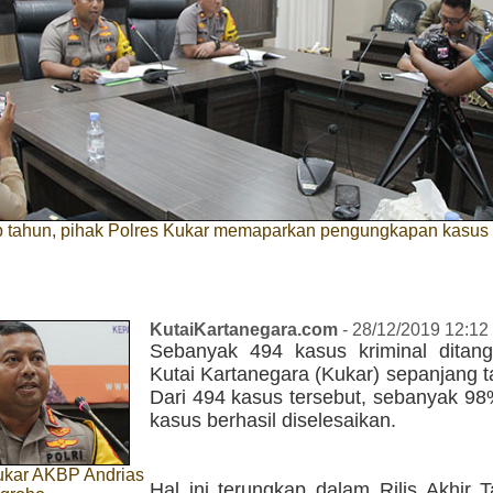
up tahun, pihak Polres Kukar memaparkan pengungkapan kasus
KutaiKartanegara.com
- 28/12/2019 12:12
Sebanyak 494 kasus kriminal ditang
Kutai Kartanegara (Kukar) sepanjang 
Dari 494 kasus tersebut, sebanyak 98
kasus berhasil diselesaikan.
ukar AKBP Andrias
Hal ini terungkap dalam Rilis Akhir 