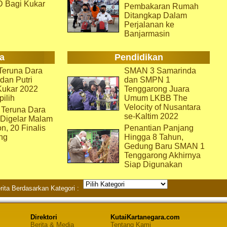
D Bagi Kukar
Pembakaran Rumah
Ditangkap Dalam
Perjalanan ke
Banjarmasin
a
Pendidikan
eruna Dara
SMAN 3 Samarinda
dan Putri
dan SMPN 1
Kukar 2022
Tenggarong Juara
pilih
Umum LKBB The
Velocity of Nusantara
 Teruna Dara
se-Kaltim 2022
 Digelar Malam
on, 20 Finalis
Penantian Panjang
ng
Hingga 8 Tahun,
Gedung Baru SMAN 1
Tenggarong Akhirnya
Siap Digunakan
rita Berdasarkan Kategori :
Direktori
KutaiKartanegara.com
Berita & Media
Tentang Kami