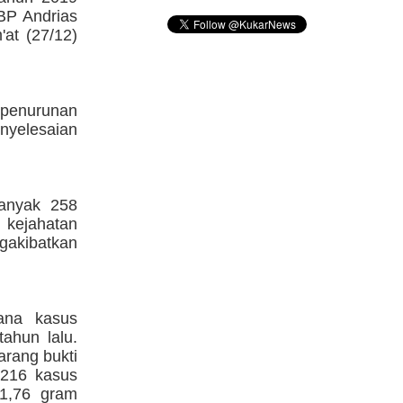
BP Andrias
at (27/12)
 penurunan
nyelesaian
banyak 258
 kejahatan
gakibatkan
dana kasus
ahun lalu.
rang bukti
 216 kasus
01,76 gram