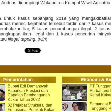
r Andrias didampingi Wakapolres Kompol Wiwit Adisatria
a untuk kasus sepanjang 2019 yang mengakibatkan
drias merinci kejahatan tersebut terdiri dari 7 kasus min
embalakan liar, 5 kasus penambangan ilegal, 2 kasus 
angkapan ikan ilegal dan 1 kasus pencurian minyak
 atau
illegal tapping
. (
win
)
Pemerintahan
Ekonomi & Bi
Bupati Edi Damansyah
PT Tunggan
Paparkan Prestasi dan
Perbaharu
Capaian Pembangunan
Kejari Kuka
Kukar Tahun 2022
Semangat B
32 Pejabat Struktural dan
Tunggang P
Fungsional Pemkab Kukar