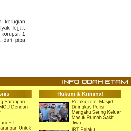
.
 kerugian
yak ilegal,
korupsi, 1
 dari pipa
snis
Hukum & Kriminal
g Parangan
Pelaku Teror Masjid
i MOU Dengan
Diringkus Polisi,
r
Mengaku Sering Keluar
Masuk Rumah Sakit
aru PT
Jiwa
arangan Untuk
IRT Pelaku