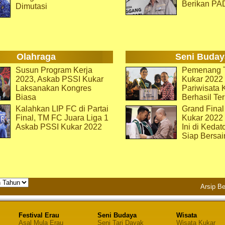
Berikan PA
Dimutasi
Olahraga
Seni Buday
Susun Program Kerja
Pemenang T
2023, Askab PSSI Kukar
Kukar 2022 
Laksanakan Kongres
Pariwisata 
Biasa
Berhasil Ter
Kalahkan LIP FC di Partai
Grand Final
Final, TM FC Juara Liga 1
Kukar 2022
Askab PSSI Kukar 2022
Ini di Kedat
Siap Bersai
Arsip Be
Festival Erau
Seni Budaya
Wisata
Asal Mula Erau
Seni Tari Dayak
Wisata Kukar