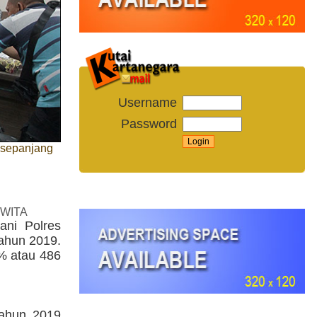
Username
Password
 sepanjang
 WITA
ani Polres
tahun 2019.
% atau 486
Tahun 2019