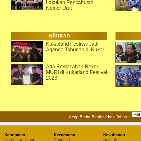
Lakukan Pencabutan
Nomor Urut
Hiburan
Kukarland Festival Jadi
Agenda Tahunan di Kukar
Ada Pemecahan Rekor
MURI di Kukarland Festival
2023
Arsip Berita Berdasarkan Tahun :
Kabupaten
Kecamatan
Kesultanan
Gambaran Umum
Anggana
Sejarah