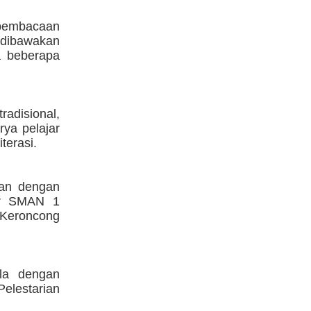
 pembacaan
g dibawakan
a beberapa
radisional,
ya pelajar
terasi.
kan dengan
jar SMAN 1
u Keroncong
ula dengan
elestarian