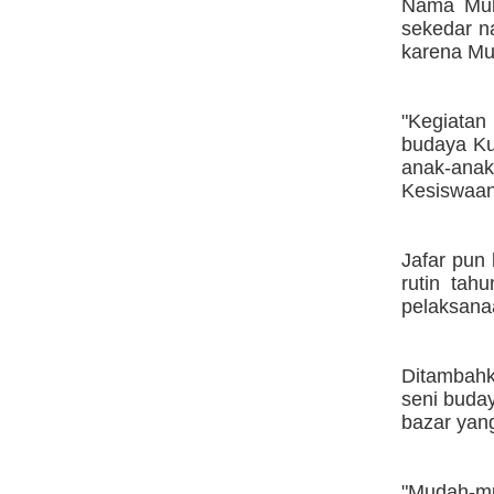
Nama Mul
sekedar n
karena Mu
"Kegiatan 
budaya Kut
anak-anak
Kesiswaan
Jafar pun
rutin ta
pelaksanaa
Ditambah
seni buda
bazar yang
"Mudah-mu