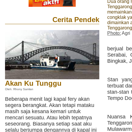
Dua orang 
Tenggarong
memainkan
congklak y
Cerita Pendek
dimainkan 
Tenggaron
Photo:
Agri
berjual b
Serabai,
Bingkak, J
Stan yan
Akan Ku Tunggu
terbuat d
Oleh: Rhony Samlan
stan-stan
Tempo Doe
Beberapa menit lagi kapal fery akan
segera berangkat. Akan tetapi mataku
masih saja kesana kemari untuk
Nuansa K
mencari sesuatu. Atau lebih tepatnya
Tenggaro
seseorang. Biasanya setiap saat aku
Mulawarm
selalu berjumpa dengannya di kapal ini