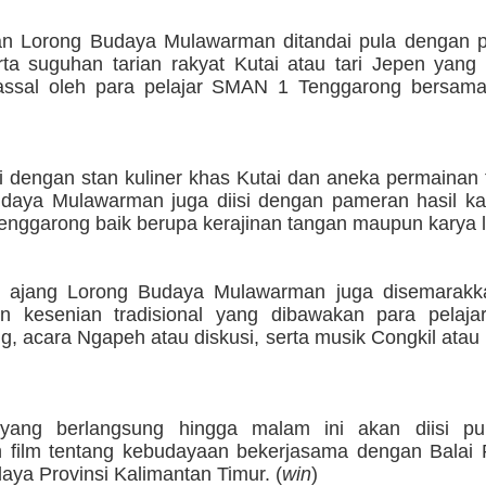
n Lorong Budaya Mulawarman ditandai pula dengan
erta suguhan tarian rakyat Kutai atau tari Jepen yan
assal oleh para pelajar SMAN 1 Tenggarong bersam
si dengan stan kuliner khas Kutai dan aneka permainan t
daya Mulawarman juga diisi dengan pameran hasil kar
nggarong baik berupa kerajinan tangan maupun karya li
u, ajang Lorong Budaya Mulawarman juga disemarak
an kesenian tradisional yang dibawakan para pela
g, acara Ngapeh atau diskusi, serta musik Congkil ata
 yang berlangsung hingga malam ini akan diisi p
 film tentang kebudayaan bekerjasama dengan Balai P
ya Provinsi Kalimantan Timur. (
win
)