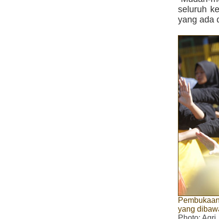
seluruh ke
yang ada 
Pembukaan 
yang dibaw
Photo
: Agri