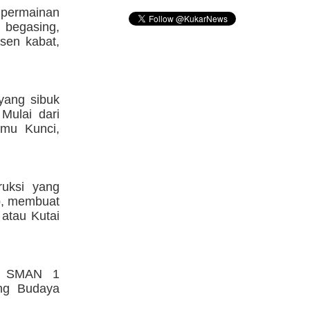
permainan
, begasing,
sen kabat,
 yang sibuk
Mulai dari
emu Kunci,
ruksi yang
p, membuat
 atau Kutai
ak SMAN 1
ong Budaya