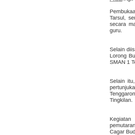
Pembukaa
Tarsul, s
secara m
guru.
Selain dii
Lorong Bu
SMAN 1 Te
Selain it
pertunjuk
Tenggaron
Tingkilan.
Kegiatan
pemutaran
Cagar Buda