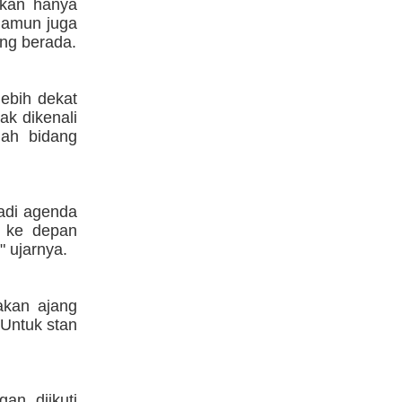
ukan hanya
 Namun juga
ng berada.
lebih dekat
ak dikenali
lah bidang
adi agenda
p ke depan
" ujarnya.
akan ajang
 Untuk stan
an diikuti