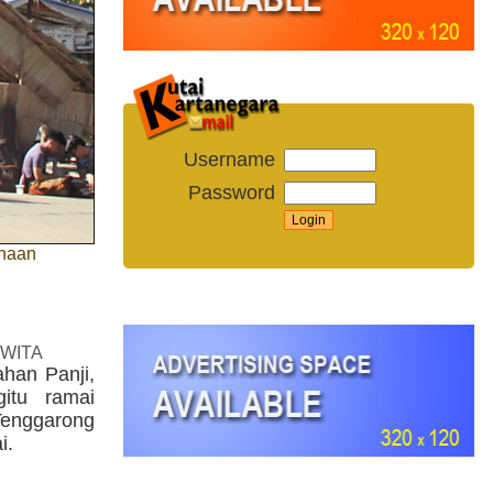
Username
Password
anaan
 WITA
han Panji,
itu ramai
enggarong
i.