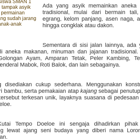
siswa SMAN 1
Ada yang asyik memainkan aneka 
 tampak asyik
tradisional, mulai dari bermain tali
 permainan
ang sudah jarang
egrang, kelom panjang, asen naga, a
anak-anak
hingga congklak atau dakon.
g
Sementara di sisi jalan lainnya, ada
eli aneka makanan, minuman dan jajanan tradisional. 
 Golongan Ayam, Amparan Tetak, Peler Kambing, T
enderal Mabok, Roti Balok, dan lain sebagainya.
g disediakan cukup sederhana. Menggunakan konst
ari bambu, serta pemakaian atap
kajang
sebagai penutu
 tersebut terkesan unik, layaknya suasana di pedesaan
loe.
utai Tempo Doeloe ini sengaja dihadirkan pih
ng lewat ajang seni budaya yang diberi nama Lor
an.