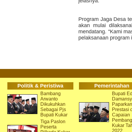
jelasnya.
Program Jaga Desa ter
akan mulai dilaksan
mendatang. "Kami ma
pelaksanaan program i
Politik & Peristiwa
Pemerintahan
Bambang
Bupati Ed
Arwanto
Damansy
Dikukuhkan
Paparka
Sebagai Pjs
Prestasi 
Bupati Kukar
Capaian
Pembang
Tiga Paslon
Kukar Ta
Peserta
2022