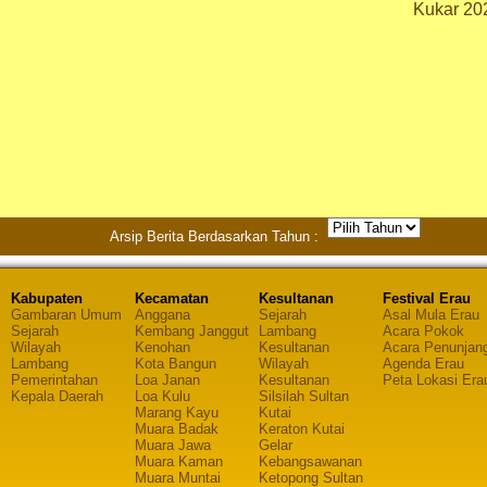
Kukar 20
Arsip Berita Berdasarkan Tahun :
Kabupaten
Kecamatan
Kesultanan
Festival Erau
Gambaran Umum
Anggana
Sejarah
Asal Mula Erau
Sejarah
Kembang Janggut
Lambang
Acara Pokok
Wilayah
Kenohan
Kesultanan
Acara Penunjan
Lambang
Kota Bangun
Wilayah
Agenda Erau
Pemerintahan
Loa Janan
Kesultanan
Peta Lokasi Era
Kepala Daerah
Loa Kulu
Silsilah Sultan
Marang Kayu
Kutai
Muara Badak
Keraton Kutai
Muara Jawa
Gelar
Muara Kaman
Kebangsawanan
Muara Muntai
Ketopong Sultan