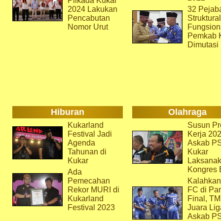
Pilkada Kukar
2024 Lakukan
32 Pejab
Pencabutan
Struktura
Nomor Urut
Fungsion
Pemkab 
Dimutasi
Hiburan
Olahraga
Kukarland
Susun Pr
Festival Jadi
Kerja 202
Agenda
Askab P
Tahunan di
Kukar
Kukar
Laksana
Kongres 
Ada
Pemecahan
Kalahkan
Rekor MURI di
FC di Par
Kukarland
Final, T
Festival 2023
Juara Lig
Askab P