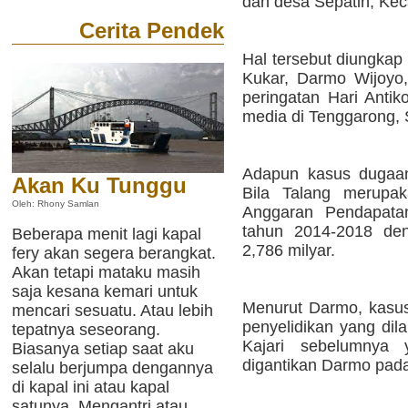
dan desa Sepatin, K
Cerita Pendek
Hal tersebut diungkap
Kukar, Darmo Wijoyo
peringatan Hari Anti
media di Tenggarong, 
Adapun kasus dugaan
Akan Ku Tunggu
Bila Talang merupa
Oleh: Rhony Samlan
Anggaran Pendapata
tahun 2014-2018 den
Beberapa menit lagi kapal
2,786 milyar.
fery akan segera berangkat.
Akan tetapi mataku masih
saja kesana kemari untuk
Menurut Darmo, kasus 
mencari sesuatu. Atau lebih
penyelidikan yang di
tepatnya seseorang.
Kajari sebelumnya
Biasanya setiap saat aku
digantikan Darmo pada
selalu berjumpa dengannya
di kapal ini atau kapal
satunya. Mengantri atau