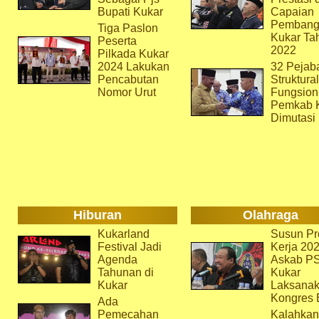
Bupati Kukar
Capaian
Pembang
Tiga Paslon
Kukar Ta
Peserta
2022
Pilkada Kukar
2024 Lakukan
32 Pejab
Pencabutan
Struktura
Nomor Urut
Fungsion
Pemkab 
Dimutasi
Hiburan
Olahraga
Kukarland
Susun Pr
Festival Jadi
Kerja 202
Agenda
Askab P
Tahunan di
Kukar
Kukar
Laksana
Kongres 
Ada
Pemecahan
Kalahkan