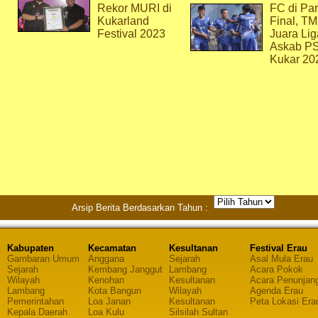
Rekor MURI di
FC di Par
Kukarland
Final, T
Festival 2023
Juara Lig
Askab P
Kukar 20
Arsip Berita Berdasarkan Tahun :
Kabupaten
Kecamatan
Kesultanan
Festival Erau
Gambaran Umum
Anggana
Sejarah
Asal Mula Erau
Sejarah
Kembang Janggut
Lambang
Acara Pokok
Wilayah
Kenohan
Kesultanan
Acara Penunjan
Lambang
Kota Bangun
Wilayah
Agenda Erau
Pemerintahan
Loa Janan
Kesultanan
Peta Lokasi Era
Kepala Daerah
Loa Kulu
Silsilah Sultan