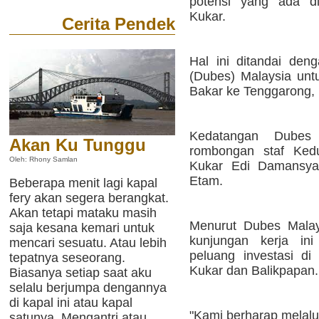
potensi yang ada di
Kukar.
Cerita Pendek
Hal ini ditandai den
(Dubes) Malaysia untu
Bakar ke Tenggarong, 
Kedatangan Dubes 
Akan Ku Tunggu
rombongan staf Kedu
Oleh: Rhony Samlan
Kukar Edi Damansya
Etam.
Beberapa menit lagi kapal
fery akan segera berangkat.
Akan tetapi mataku masih
Menurut Dubes Malays
saja kesana kemari untuk
kunjungan kerja ini
mencari sesuatu. Atau lebih
peluang investasi di
tepatnya seseorang.
Kukar dan Balikpapan.
Biasanya setiap saat aku
selalu berjumpa dengannya
di kapal ini atau kapal
"Kami berharap melalu
satunya. Mengantri atau