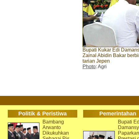
Bupati Kukar Edi Daman
Zainal Abidin Bakar berb
tarian Jepen
Photo
: Agri
Politik & Peristiwa
Pemerintahan
Bambang
Bupati Ed
Arwanto
Damansy
Dikukuhkan
Paparka
Sebagai Pjs
Prestasi 