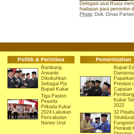
Delegasi asal Rusia meny
hadapan para penonton da
Photo
: Dok. Dinas Pariwi
Politik & Peristiwa
Pemerintahan
Bambang
Bupati Ed
Arwanto
Damansy
Dikukuhkan
Paparka
Sebagai Pjs
Prestasi 
Bupati Kukar
Capaian
Pembang
Tiga Paslon
Kukar Ta
Peserta
2022
Pilkada Kukar
2024 Lakukan
32 Pejab
Pencabutan
Struktura
Nomor Urut
Fungsion
Pemkab 
Dimutasi