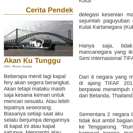
Kukar
Cerita Pendek
delegasi kesenian m
sejumlah paguyuban 
Kutai Kartanegara (Kuk
Hanya saja, tida
mancanegara yang iku
Seni Internasional TI
Akan Ku Tunggu
Oleh: Rhony Samlan
Beberapa menit lagi kapal
Dari 6 negara yang m
fery akan segera berangkat.
di ajang TIFAF 201
Akan tetapi mataku masih
berpawai menempuh ru
saja kesana kemari untuk
dari Belanda, Thailand
mencari sesuatu. Atau lebih
tepatnya seseorang.
Biasanya setiap saat aku
Sementara 2 negara l
selalu berjumpa dengannya
tidak ikut ambil bagia
di kapal ini atau kapal
ke Tenggarong. "Rum
satunya. Mengantri atau
karnaval karena mas