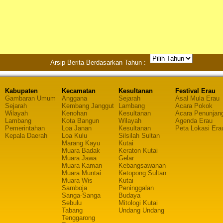
Arsip Berita Berdasarkan Tahun :
Kabupaten
Kecamatan
Kesultanan
Festival Erau
Gambaran Umum
Anggana
Sejarah
Asal Mula Erau
Sejarah
Kembang Janggut
Lambang
Acara Pokok
Wilayah
Kenohan
Kesultanan
Acara Penunjan
Lambang
Kota Bangun
Wilayah
Agenda Erau
Pemerintahan
Loa Janan
Kesultanan
Peta Lokasi Era
Kepala Daerah
Loa Kulu
Silsilah Sultan
Marang Kayu
Kutai
Muara Badak
Keraton Kutai
Muara Jawa
Gelar
Muara Kaman
Kebangsawanan
Muara Muntai
Ketopong Sultan
Muara Wis
Kutai
Samboja
Peninggalan
Sanga-Sanga
Budaya
Sebulu
Mitologi Kutai
Tabang
Undang Undang
Tenggarong