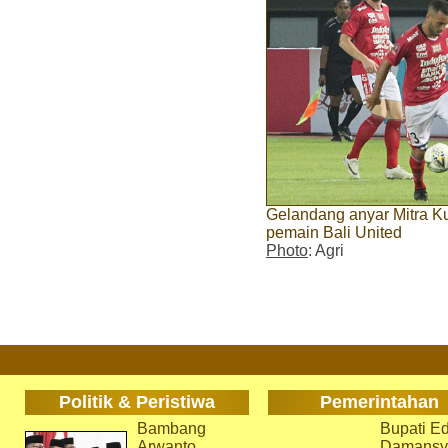
Gelandang anyar Mitra Ku
pemain Bali United
Photo
: Agri
Politik & Peristiwa
Pemerintahan
Bambang
Bupati Ed
Arwanto
Damansy