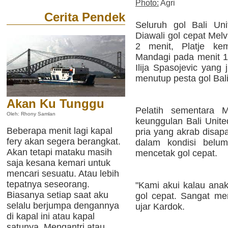
Photo:
Agri
Cerita Pendek
Seluruh gol Bali Uni
Diawali gol cepat Melvi
2 menit, Platje ke
Mandagi pada menit 17
Ilija Spasojevic yang
menutup pesta gol Bali
Akan Ku Tunggu
Pelatih sementara M
Oleh: Rhony Samlan
keunggulan Bali Unit
Beberapa menit lagi kapal
pria yang akrab disap
fery akan segera berangkat.
dalam kondisi belu
Akan tetapi mataku masih
mencetak gol cepat.
saja kesana kemari untuk
mencari sesuatu. Atau lebih
tepatnya seseorang.
"Kami akui kalau anak
Biasanya setiap saat aku
gol cepat. Sangat men
selalu berjumpa dengannya
ujar Kardok.
di kapal ini atau kapal
satunya. Mengantri atau