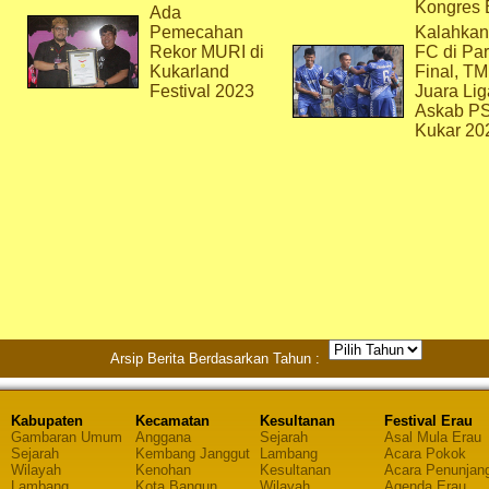
Kongres 
Ada
Pemecahan
Kalahkan
Rekor MURI di
FC di Par
Kukarland
Final, T
Festival 2023
Juara Lig
Askab P
Kukar 20
Arsip Berita Berdasarkan Tahun :
Kabupaten
Kecamatan
Kesultanan
Festival Erau
Gambaran Umum
Anggana
Sejarah
Asal Mula Erau
Sejarah
Kembang Janggut
Lambang
Acara Pokok
Wilayah
Kenohan
Kesultanan
Acara Penunjan
Lambang
Kota Bangun
Wilayah
Agenda Erau