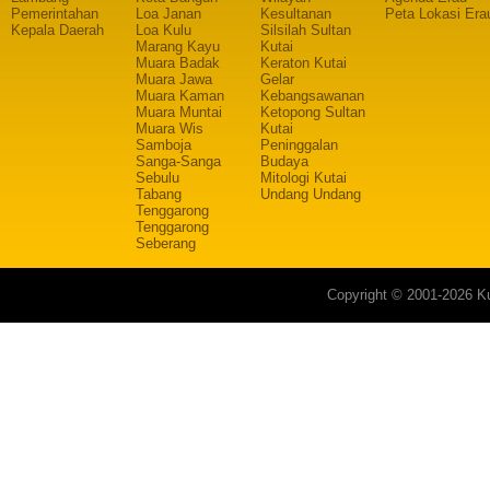
Pemerintahan
Loa Janan
Kesultanan
Peta Lokasi Era
Kepala Daerah
Loa Kulu
Silsilah Sultan
Marang Kayu
Kutai
Muara Badak
Keraton Kutai
Muara Jawa
Gelar
Muara Kaman
Kebangsawanan
Muara Muntai
Ketopong Sultan
Muara Wis
Kutai
Samboja
Peninggalan
Sanga-Sanga
Budaya
Sebulu
Mitologi Kutai
Tabang
Undang Undang
Tenggarong
Tenggarong
Seberang
Copyright © 2001-2026 Ku