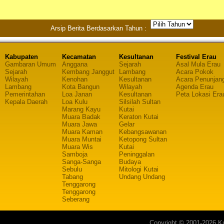
Arsip Berita Berdasarkan Tahun :
Kabupaten
Kecamatan
Kesultanan
Festival Erau
Gambaran Umum
Anggana
Sejarah
Asal Mula Erau
Sejarah
Kembang Janggut
Lambang
Acara Pokok
Wilayah
Kenohan
Kesultanan
Acara Penunjan
Lambang
Kota Bangun
Wilayah
Agenda Erau
Pemerintahan
Loa Janan
Kesultanan
Peta Lokasi Era
Kepala Daerah
Loa Kulu
Silsilah Sultan
Marang Kayu
Kutai
Muara Badak
Keraton Kutai
Muara Jawa
Gelar
Muara Kaman
Kebangsawanan
Muara Muntai
Ketopong Sultan
Muara Wis
Kutai
Samboja
Peninggalan
Sanga-Sanga
Budaya
Sebulu
Mitologi Kutai
Tabang
Undang Undang
Tenggarong
Tenggarong
Seberang
Copyright © 2001-2026 Ku