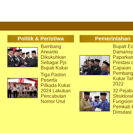
Politik & Peristiwa
Pemerintahan
Bambang
Bupati Ed
Arwanto
Damansy
Dikukuhkan
Paparka
Sebagai Pjs
Prestasi 
Bupati Kukar
Capaian
Pembang
Tiga Paslon
Kukar Ta
Peserta
2022
Pilkada Kukar
2024 Lakukan
32 Pejab
Pencabutan
Struktura
Nomor Urut
Fungsion
Pemkab 
Dimutasi