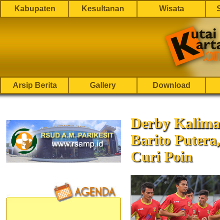
Kabupaten
Kesultanan
Wisata
Arsip Berita
Gallery
Download
Derby Kalima
Barito Putera
Curi Poin