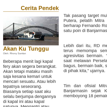
Cerita Pendek
Tak pasang target mu
Putera, pelatih Mit
berharap Fernando Rod
satu poin di Banjarmas
Lebih dari itu, RD 
Akan Ku Tunggu
terus memompa sema
Oleh: Rhony Samlan
agresivitas bermain. 
saat melawan Persel
Beberapa menit lagi kapal
bagus, bermain baik, 
fery akan segera berangkat.
di pihak kita," ujarnya.
Akan tetapi mataku masih
saja kesana kemari untuk
mencari sesuatu. Atau lebih
Tim dan ofisial Mit
tepatnya seseorang.
Banjarmasin sejak K
Biasanya setiap saat aku
memboyong 18 pemai
selalu berjumpa dengannya
di kapal ini atau kapal
satunya. Mengantri atau