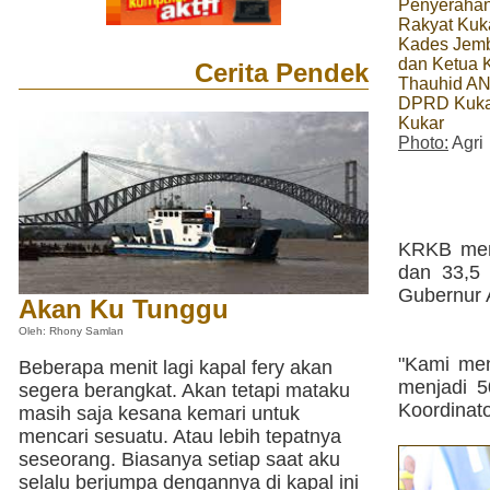
Penyerahan
Rakyat Kuk
Kades Jemb
dan Ketua 
Cerita Pendek
Thauhid AN
DPRD Kukar
Kukar
Photo:
Agri
KRKB meni
dan 33,5
Gubernur A
Akan Ku Tunggu
Oleh: Rhony Samlan
"Kami men
Beberapa menit lagi kapal fery akan
menjadi 
segera berangkat. Akan tetapi mataku
Koordinat
masih saja kesana kemari untuk
mencari sesuatu. Atau lebih tepatnya
seseorang. Biasanya setiap saat aku
selalu berjumpa dengannya di kapal ini