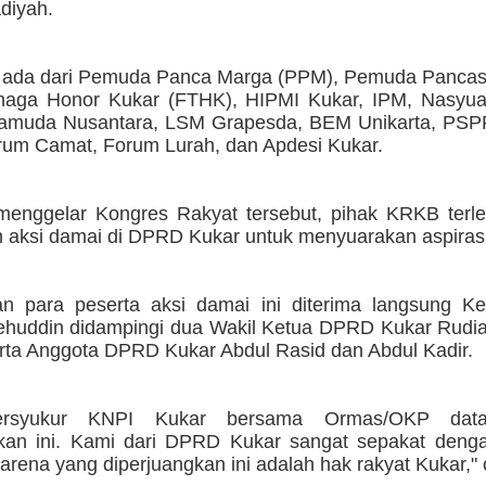
iyah.
ada dari Pemuda Panca Marga (PPM), Pemuda Pancasi
aga Honor Kukar (FTHK), HIPMI Kukar, IPM, Nasyuat
amuda Nusantara, LSM Grapesda, BEM Unikarta, PSPP
rum Camat, Forum Lurah, dan Apdesi Kukar.
enggelar Kongres Rakyat tersebut, pihak KRKB terle
 aksi damai di DPRD Kukar untuk menyuarakan aspiras
n para peserta aksi damai ini diterima langsung 
ehuddin didampingi dua Wakil Ketua DPRD Kukar Rudi
erta Anggota DPRD Kukar Abdul Rasid dan Abdul Kadir.
ersyukur KNPI Kukar bersama Ormas/OKP data
an ini. Kami dari DPRD Kukar sangat sepakat denga
karena yang diperjuangkan ini adalah hak rakyat Kukar,"