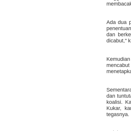
membacaka
Ada dua p
penentuan
dan berke
dicabut," 
Kemudian 
mencabut
menetapka
Sementara
dan tuntu
koalisi. 
Kukar, ka
tegasnya.