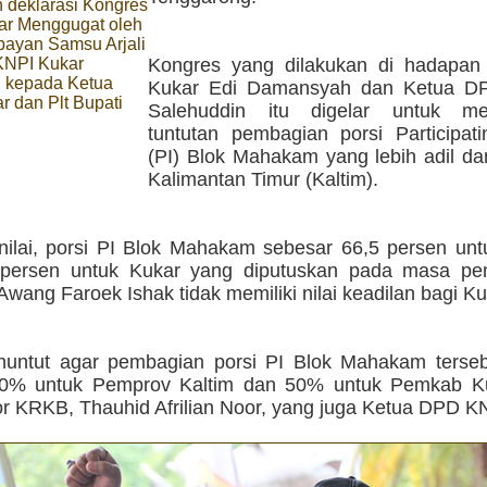
 deklarasi Kongres
ar Menggugat oleh
ayan Samsu Arjali
KNPI Kukar
Kongres yang dilakukan di hadapan 
 kepada Ketua
Kukar Edi Damansyah dan Ketua D
 dan Plt Bupati
Salehuddin itu digelar untuk me
tuntutan pembagian porsi Participati
(PI) Blok Mahakam yang lebih adil da
Kalimantan Timur (Kaltim).
lai, porsi PI Blok Mahakam sebesar 66,5 persen untu
 persen untuk Kukar yang diputuskan pada masa pe
wang Faroek Ishak tidak memiliki nilai keadilan bagi Ku
untut agar pembagian porsi PI Blok Mahakam terseb
50% untuk Pemprov Kaltim dan 50% untuk Pemkab Ku
or KRKB, Thauhid Afrilian Noor, yang juga Ketua DPD K