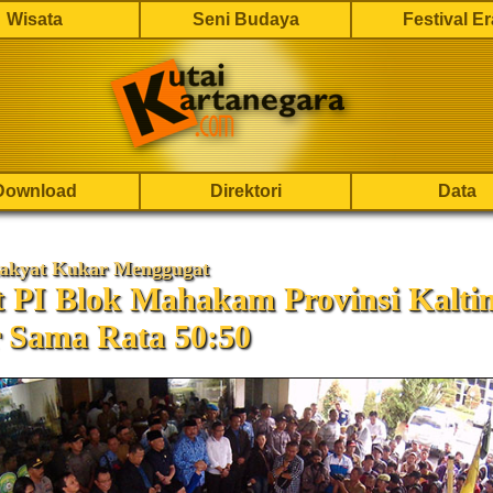
Wisata
Seni Budaya
Festival E
Download
Direktori
Data
akyat Kukar Menggugat
t PI Blok Mahakam Provinsi Kalti
 Sama Rata 50:50