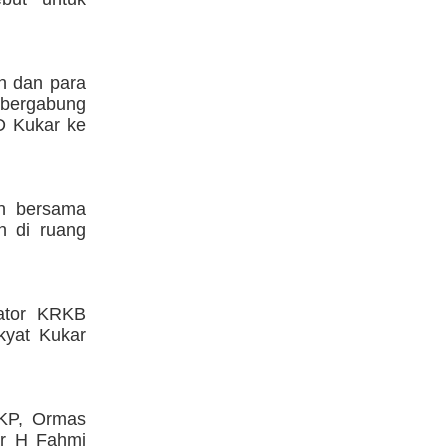
n dan para
 bergabung
D Kukar ke
in bersama
h di ruang
ator KRKB
kyat Kukar
OKP, Ormas
ar H Fahmi