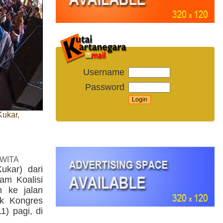
Username
Password
Kukar,
 WITA
ukar) dari
am Koalisi
n ke jalan
uk Kongres
) pagi, di