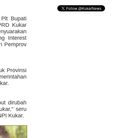
Plt Bupati
PRD Kukar
nyuarakan
ng Interest
ri Pemprov
k Provinsi
merintahan
kar.
ut dirubah
kar," seru
NPI Kukar.