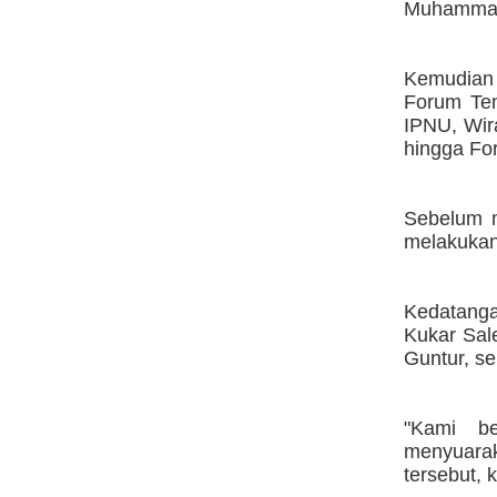
Muhammad
Kemudian 
Forum Ten
IPNU, Wir
hingga Fo
Sebelum m
melakukan
Kedatanga
Kukar Sal
Guntur, s
"Kami b
menyuarak
tersebut, 