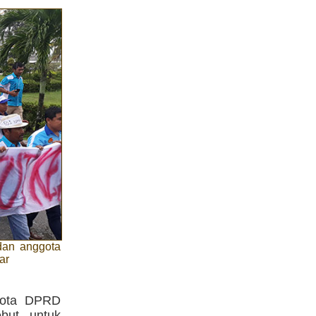
dan anggota
ar
gota DPRD
but untuk