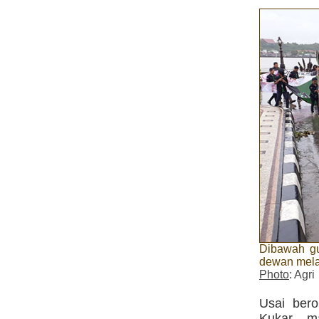
Dibawah gu
dewan mela
Photo
: Agri
Usai ber
Kukar, m