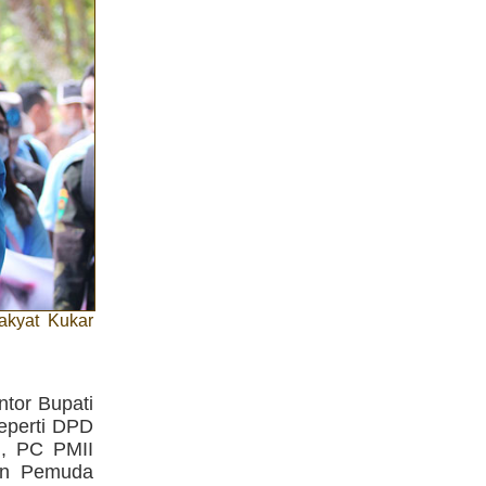
akyat Kukar
ntor Bupati
seperti DPD
g, PC PMII
dan Pemuda