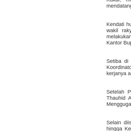
mendatangi
Kendati h
wakil ra
melakuka
Kantor Bup
Setiba d
Koordina
kerjanya 
Setelah 
Thauhid A
Mengguga
Selain di
hingga Ke