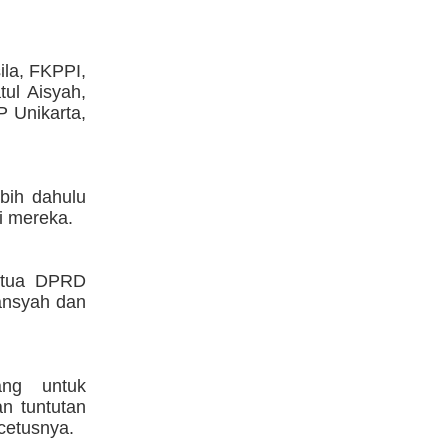
la, FKPPI,
ul Aisyah,
 Unikarta,
bih dahulu
i mereka.
Ketua DPRD
ansyah dan
ng untuk
n tuntutan
 cetusnya.