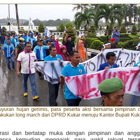
yuran hujan gerimis, para peserta aksi bersama pimpinan 
kukan long march dari DPRD Kukar menuju Kantor Bupati Kuk
orasi dan bertatap muka dengan pimpinan dan ang
assa kemudian mengajak para wakil rakyat terse