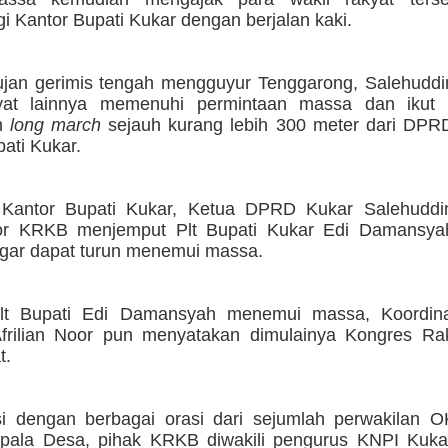
 Kantor Bupati Kukar dengan berjalan kaki.
ujan gerimis tengah mengguyur Tenggarong, Salehuddi
kyat lainnya memenuhi permintaan massa dan ikut
n
long march
sejauh kurang lebih 300 meter dari DPR
ati Kukar.
i Kantor Bupati Kukar, Ketua DPRD Kukar Salehudd
tor KRKB menjemput Plt Bupati Kukar Edi Damansya
agar dapat turun menemui massa.
Plt Bupati Edi Damansyah menemui massa, Koordin
frilian Noor pun menyatakan dimulainya Kongres Ra
t.
isi dengan berbagai orasi dari sejumlah perwakilan 
pala Desa, pihak KRKB diwakili pengurus KNPI Kuk