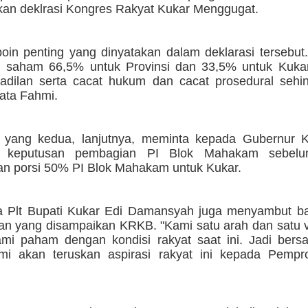
n deklrasi Kongres Rakyat Kukar Menggugat.
oin penting yang dinyatakan dalam deklarasi tersebut
 saham 66,5% untuk Provinsi dan 33,5% untuk Kukar 
adilan serta cacat hukum dan cacat prosedural sehi
kata Fahmi.
yang kedua, lanjutnya, meminta kepada Gubernur K
 keputusan pembagian PI Blok Mahakam sebel
n porsi 50% PI Blok Mahakam untuk Kukar.
 Plt Bupati Kukar Edi Damansyah juga menyambut bai
tan yang disampaikan KRKB. "Kami satu arah dan satu 
Kami paham dengan kondisi rakyat saat ini. Jadi be
mi akan teruskan aspirasi rakyat ini kepada Pempro