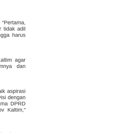
. "Pertama,
tidak adil
ngga harus
altim agar
umnya dan
k aspirasi
visi dengan
rsama DPRD
v Kaltim,"