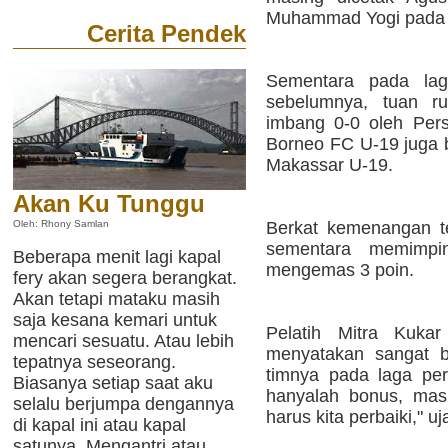
Muhammad Yogi pada m
Cerita Pendek
Sementara pada laga
sebelumnya, tuan 
imbang 0-0 oleh Per
Borneo FC U-19 juga
Makassar U-19.
Akan Ku Tunggu
Berkat kemenangan te
Oleh: Rhony Samlan
sementara memimp
Beberapa menit lagi kapal
mengemas 3 poin.
fery akan segera berangkat.
Akan tetapi mataku masih
saja kesana kemari untuk
Pelatih Mitra Kuk
mencari sesuatu. Atau lebih
menyatakan sangat be
tepatnya seseorang.
timnya pada laga pe
Biasanya setiap saat aku
hanyalah bonus, mas
selalu berjumpa dengannya
harus kita perbaiki," uj
di kapal ini atau kapal
satunya. Mengantri atau