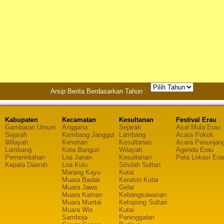
Arsip Berita Berdasarkan Tahun :
Kabupaten
Kecamatan
Kesultanan
Festival Erau
Gambaran Umum
Anggana
Sejarah
Asal Mula Erau
Sejarah
Kembang Janggut
Lambang
Acara Pokok
Wilayah
Kenohan
Kesultanan
Acara Penunjan
Lambang
Kota Bangun
Wilayah
Agenda Erau
Pemerintahan
Loa Janan
Kesultanan
Peta Lokasi Era
Kepala Daerah
Loa Kulu
Silsilah Sultan
Marang Kayu
Kutai
Muara Badak
Keraton Kutai
Muara Jawa
Gelar
Muara Kaman
Kebangsawanan
Muara Muntai
Ketopong Sultan
Muara Wis
Kutai
Samboja
Peninggalan