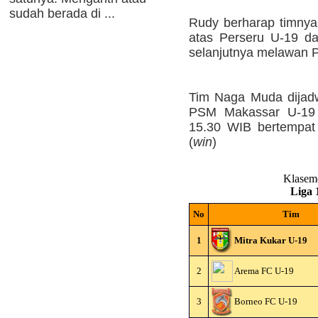
sudah berada di ...
Rudy berharap timny
atas Perseru U-19 d
selanjutnya melawan 
Tim Naga Muda dijad
PSM Makassar U-19 
15.30 WIB bertempat 
(
win
)
Klasem
Liga 
No
Tim
1
Mitra Kukar U-19
2
Arema FC U-19
3
Borneo FC U-19