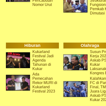
Pencabutan
Struktura
Nomor Urut
Fungsion
Pemkab 
Dimutasi
Hiburan
Olahraga
Kukarland
Susun Pr
Festival Jadi
Kerja 202
Agenda
Askab P
Tahunan di
Kukar
Kukar
Laksana
Kongres 
Ada
Pemecahan
Kalahkan
Rekor MURI di
FC di Par
Kukarland
Final, T
Festival 2023
Juara Lig
Askab P
Kukar 20