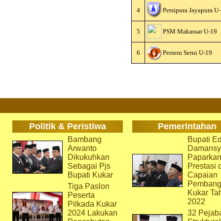
4
Persipura Jayapura U
5
PSM Makassar U-19
6
Perseru Serui U-19
Politik & Peristiwa
Pemerintahan
Bambang
Bupati Ed
Arwanto
Damansy
Dikukuhkan
Paparka
Sebagai Pjs
Prestasi 
Bupati Kukar
Capaian
Pembang
Tiga Paslon
Kukar Ta
Peserta
2022
Pilkada Kukar
2024 Lakukan
32 Pejab