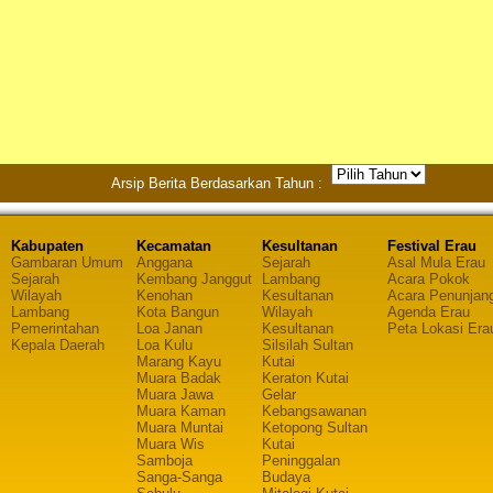
Arsip Berita Berdasarkan Tahun :
Kabupaten
Kecamatan
Kesultanan
Festival Erau
Gambaran Umum
Anggana
Sejarah
Asal Mula Erau
Sejarah
Kembang Janggut
Lambang
Acara Pokok
Wilayah
Kenohan
Kesultanan
Acara Penunjan
Lambang
Kota Bangun
Wilayah
Agenda Erau
Pemerintahan
Loa Janan
Kesultanan
Peta Lokasi Era
Kepala Daerah
Loa Kulu
Silsilah Sultan
Marang Kayu
Kutai
Muara Badak
Keraton Kutai
Muara Jawa
Gelar
Muara Kaman
Kebangsawanan
Muara Muntai
Ketopong Sultan
Muara Wis
Kutai
Samboja
Peninggalan
Sanga-Sanga
Budaya