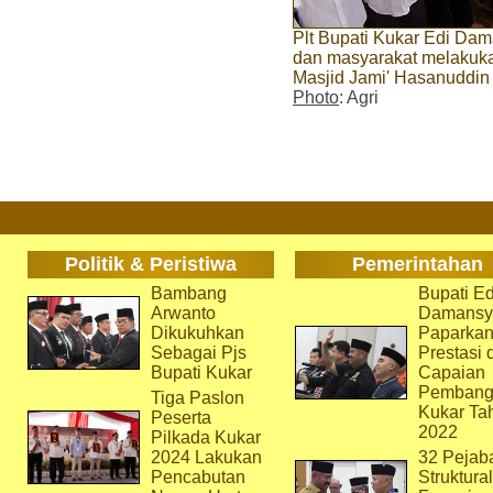
Plt Bupati Kukar Edi Da
dan masyarakat melakukan
Masjid Jami' Hasanuddin
Photo
: Agri
Politik & Peristiwa
Pemerintahan
Bambang
Bupati Ed
Arwanto
Damansy
Dikukuhkan
Paparka
Sebagai Pjs
Prestasi 
Bupati Kukar
Capaian
Pembang
Tiga Paslon
Kukar Ta
Peserta
2022
Pilkada Kukar
2024 Lakukan
32 Pejab
Pencabutan
Struktura