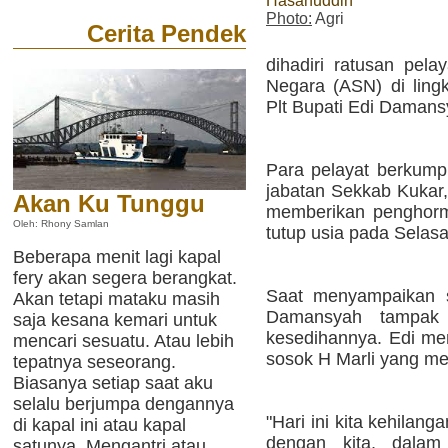
Hasanuddin
Photo:
Agri
Cerita Pendek
dihadiri ratusan pela
Negara (ASN) di lin
Plt Bupati Edi Damans
Para pelayat berkump
jabatan Sekkab Kukar,
Akan Ku Tunggu
memberikan penghorma
Oleh: Rhony Samlan
tutup usia pada Selas
Beberapa menit lagi kapal
fery akan segera berangkat.
Saat menyampaikan s
Akan tetapi mataku masih
Damansyah tampak
saja kesana kemari untuk
kesedihannya. Edi me
mencari sesuatu. Atau lebih
sosok H Marli yang me
tepatnya seseorang.
Biasanya setiap saat aku
selalu berjumpa dengannya
"Hari ini kita kehilan
di kapal ini atau kapal
dengan kita, dala
satunya. Mengantri atau