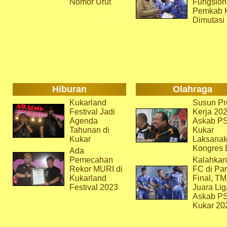
Nomor Urut
Fungsion
Pemkab 
Dimutasi
Hiburan
Olahraga
Kukarland
Susun Pr
Festival Jadi
Kerja 202
Agenda
Askab P
Tahunan di
Kukar
Kukar
Laksana
Kongres 
Ada
Pemecahan
Kalahkan
Rekor MURI di
FC di Par
Kukarland
Final, T
Festival 2023
Juara Lig
Askab P
Kukar 20