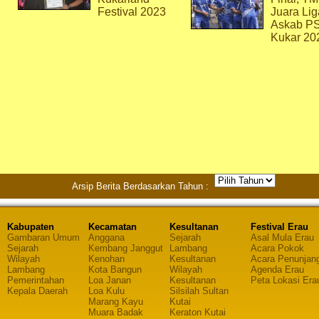
Festival 2023
Juara Lig
Askab P
Kukar 20
Arsip Berita Berdasarkan Tahun :
Kabupaten
Kecamatan
Kesultanan
Festival Erau
Gambaran Umum
Anggana
Sejarah
Asal Mula Erau
Sejarah
Kembang Janggut
Lambang
Acara Pokok
Wilayah
Kenohan
Kesultanan
Acara Penunjan
Lambang
Kota Bangun
Wilayah
Agenda Erau
Pemerintahan
Loa Janan
Kesultanan
Peta Lokasi Era
Kepala Daerah
Loa Kulu
Silsilah Sultan
Marang Kayu
Kutai
Muara Badak
Keraton Kutai