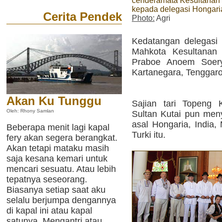
cenderamata Kesultanan 
kepada delegasi Hongari
Cerita Pendek
Photo:
Agri
Kedatangan delegasi a
Mahkota Kesultanan 
Praboe Anoem Soerya
Kartanegara, Tenggaro
Akan Ku Tunggu
Sajian tari Topeng
Oleh: Rhony Samlan
Sultan Kutai pun men
asal Hongaria, India,
Beberapa menit lagi kapal
Turki itu.
fery akan segera berangkat.
Akan tetapi mataku masih
saja kesana kemari untuk
mencari sesuatu. Atau lebih
tepatnya seseorang.
Biasanya setiap saat aku
selalu berjumpa dengannya
di kapal ini atau kapal
satunya. Mengantri atau