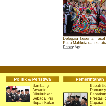
Delegasi kesenian asal
Putra Mahkota dan keraba
Photo
: Agri
Politik & Peristiwa
Pemerintahan
Bambang
Bupati Ed
Arwanto
Damansy
Dikukuhkan
Paparka
Sebagai Pjs
Prestasi 
Bupati Kukar
Capaian