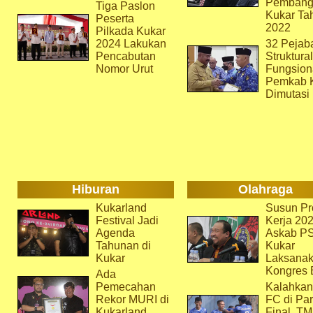
Pembang
Tiga Paslon
Kukar Ta
Peserta
2022
Pilkada Kukar
2024 Lakukan
32 Pejab
Pencabutan
Struktura
Nomor Urut
Fungsion
Pemkab 
Dimutasi
Hiburan
Olahraga
Kukarland
Susun Pr
Festival Jadi
Kerja 202
Agenda
Askab P
Tahunan di
Kukar
Kukar
Laksana
Kongres 
Ada
Pemecahan
Kalahkan
Rekor MURI di
FC di Par
Kukarland
Final, T