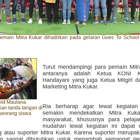
emain Mitra Kukar dihadirkan pada gelaran Goes To Schoo
g
Turut mendampingi para pemain Mitr
antaranya adalah Ketua KONI K
Handayani yang juga Ketua Mitgirl da
Marketing Mitra Kukar.
vid Maulana
Ria berharap agar lewat kegiatan
n tanda tangan di
semakin mendekatkan Mitra Kuk
 seorang siswa
masyarakat, khususnya para pelaja
mudahan lewat kegiatan ini dapat
 atau suporter Mitra Kukar. Karena suporter merupa
ng sangat dibutuhkan untuk menambah semangat pe