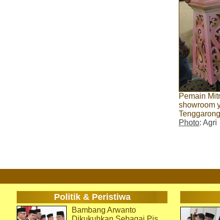
Pemain Mit
showroom y
Tenggaron
Photo
: Agri
Politik & Peristiwa
Bambang Arwanto
Dikukuhkan Sebagai Pjs