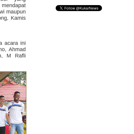
i mendapat
swi maupun
ong, Kamis
 acara ini
ono, Ahmad
h, M Rafli