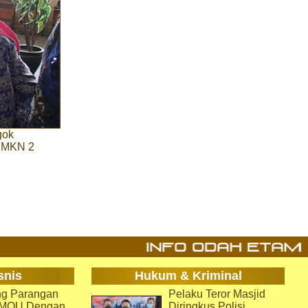
gok
 SMKN 2
snis
Hukum & Kriminal
g Parangan
Pelaku Teror Masjid
i MOU Dengan
Diringkus Polisi,