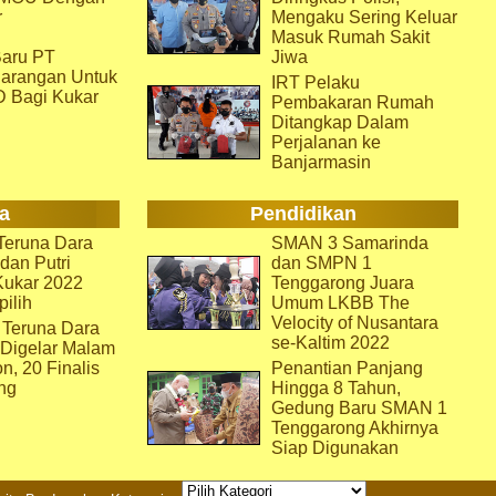
r
Mengaku Sering Keluar
Masuk Rumah Sakit
aru PT
Jiwa
arangan Untuk
IRT Pelaku
D Bagi Kukar
Pembakaran Rumah
Ditangkap Dalam
Perjalanan ke
Banjarmasin
a
Pendidikan
eruna Dara
SMAN 3 Samarinda
dan Putri
dan SMPN 1
Kukar 2022
Tenggarong Juara
pilih
Umum LKBB The
Velocity of Nusantara
 Teruna Dara
se-Kaltim 2022
 Digelar Malam
on, 20 Finalis
Penantian Panjang
ng
Hingga 8 Tahun,
Gedung Baru SMAN 1
Tenggarong Akhirnya
Siap Digunakan