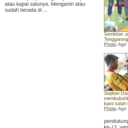
atau kapal satunya. Mengantri atau
sudah berada di ...
Sembilan p
Tenggaron
Photo
: Agri
Septian Da
membubuhka
kaos salah
Photo
: Agri
pendukung
ke-12 ya