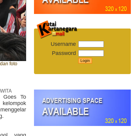
Username
Password
dan foto
 WITA
n Goes To
kelompok
i menggelar
g.
ool yang