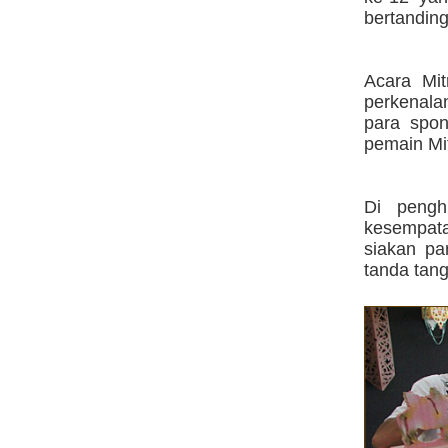
bertanding
Acara Mit
perkenala
para spo
pemain Mi
Di pengh
kesempata
siakan pa
tanda tan