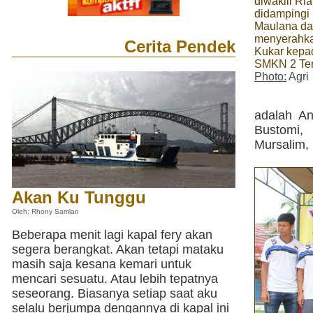
diwakili Ri
didampingi
Maulana d
menyerahkan
Cerita Pendek
Kukar kepa
SMKN 2 Te
Photo:
Agri
adalah A
Bustomi,
Mursalim, 
Akan Ku Tunggu
Oleh: Rhony Samlan
Beberapa menit lagi kapal fery akan
segera berangkat. Akan tetapi mataku
masih saja kesana kemari untuk
mencari sesuatu. Atau lebih tepatnya
seseorang. Biasanya setiap saat aku
selalu berjumpa dengannya di kapal ini