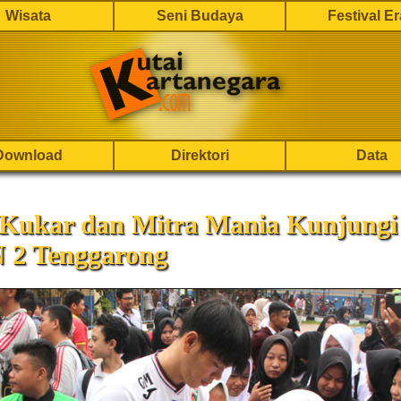
Wisata
Seni Budaya
Festival E
Download
Direktori
Data
 Kukar dan Mitra Mania Kunjungi
2 Tenggarong