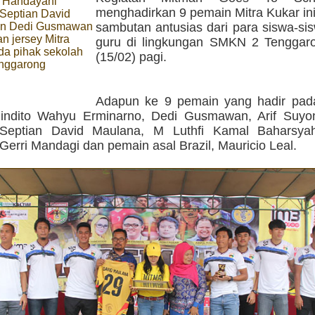
a Handayani
menghadirkan 9 pemain Mitra Kukar in
 Septian David
an Dedi Gusmawan
sambutan antusias dari para siswa-si
 jersey Mitra
guru di lingkungan SMKN 2 Tenggar
da pihak sekolah
(15/02) pagi.
nggarong
Adapun ke 9 pemain yang hadir pada
nindito Wahyu Erminarno, Dedi Gusmawan, Arif Suy
 Septian David Maulana, M Luthfi Kamal Baharsya
Gerri Mandagi dan pemain asal Brazil, Mauricio Leal.