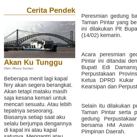
Cerita Pendek
Peresmian gedung ba
Taman Pintar yang be
ini dilakukan Plt Bu
(14/02) kemarin.
Acara peresmian ge
Pintar ini ditandai d
Akan Ku Tunggu
Bupati Edi Damansy
Oleh: Rhony Samlan
Perpustakaan Provin
Beberapa menit lagi kapal
Ketua DPRD Kukar S
fery akan segera berangkat.
Kearsipan dan Perpust
Akan tetapi mataku masih
saja kesana kemari untuk
mencari sesuatu. Atau lebih
Selain itu dilakukan p
tepatnya seseorang.
Taman Pintar serta 
Biasanya setiap saat aku
gedung Perpustaka
selalu berjumpa dengannya
bersama HM Aswin d
di kapal ini atau kapal
Pimpinan Daerah.
satunya. Mengantri atau