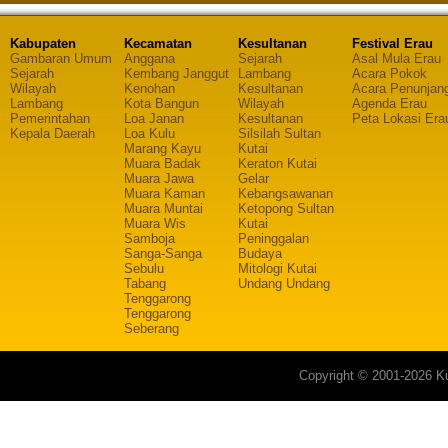
Kabupaten
Kecamatan
Kesultanan
Festival Erau
Gambaran Umum
Anggana
Sejarah
Asal Mula Erau
Sejarah
Kembang Janggut
Lambang
Acara Pokok
Wilayah
Kenohan
Kesultanan
Acara Penunjan
Lambang
Kota Bangun
Wilayah
Agenda Erau
Pemerintahan
Loa Janan
Kesultanan
Peta Lokasi Era
Kepala Daerah
Loa Kulu
Silsilah Sultan
Marang Kayu
Kutai
Muara Badak
Keraton Kutai
Muara Jawa
Gelar
Muara Kaman
Kebangsawanan
Muara Muntai
Ketopong Sultan
Muara Wis
Kutai
Samboja
Peninggalan
Sanga-Sanga
Budaya
Sebulu
Mitologi Kutai
Tabang
Undang Undang
Tenggarong
Tenggarong
Seberang
Copyright © 2001-2026 Ku