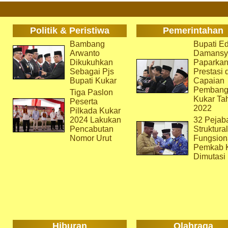
Politik & Peristiwa
Pemerintahan
Bambang
Bupati Ed
Arwanto
Damansy
Dikukuhkan
Paparka
Sebagai Pjs
Prestasi 
Bupati Kukar
Capaian
Pembang
Tiga Paslon
Kukar Ta
Peserta
2022
Pilkada Kukar
2024 Lakukan
32 Pejab
Pencabutan
Struktura
Nomor Urut
Fungsion
Pemkab 
Dimutasi
Hiburan
Olahraga