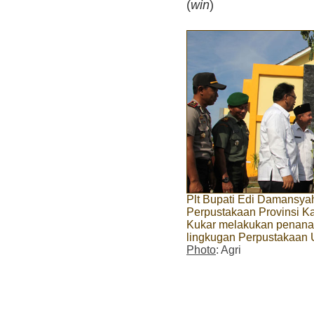
(
win
)
Plt Bupati Edi Damansya
Perpustakaan Provinsi K
Kukar melakukan penanam
lingkugan Perpustakaan
Photo
: Agri