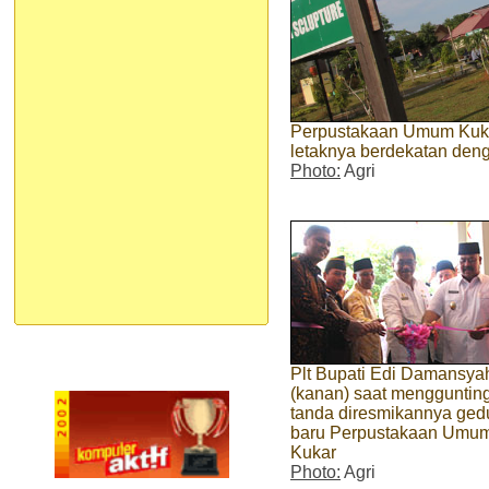
Perpustakaan Umum Kuka
letaknya berdekatan den
Photo:
Agri
Plt Bupati Edi Damansya
(kanan) saat menggunting
tanda diresmikannya ge
baru Perpustakaan Umu
Kukar
Photo:
Agri