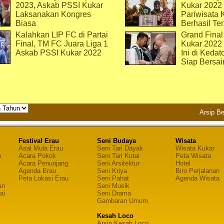
2023, Askab PSSI Kukar
Kukar 2022 
Laksanakan Kongres
Pariwisata 
Biasa
Berhasil Ter
Kalahkan LIP FC di Partai
Grand Final
Final, TM FC Juara Liga 1
Kukar 2022
Askab PSSI Kukar 2022
Ini di Kedat
Siap Bersai
Arsip Be
Festival Erau
Seni Budaya
Wisata
Asal Mula Erau
Seni Tari Dayak
Wisata Kukar
n
Acara Pokok
Seni Tari Kutai
Peta Wisata
Acara Penunjang
Seni Arsitektur
Hotel
Agenda Erau
Seni Kriya
Biro Perjalanan
Peta Lokasi Erau
Seni Pahat
Agenda Wisata
an
Seni Musik
ai
Seni Drama
Gambaran Umum
Kesah Loco
Arsip Kesah Loco