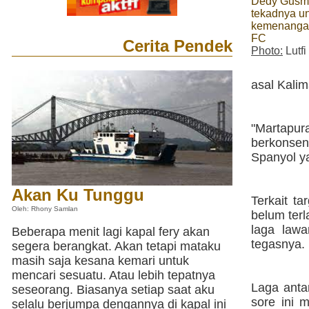
Dedy Gusm
tekadnya u
kemenangan
FC
Cerita Pendek
Photo:
Lutfi
asal Kalim
"Martapur
berkonsent
Spanyol ya
Akan Ku Tunggu
Terkait t
Oleh: Rhony Samlan
belum terl
laga lawa
Beberapa menit lagi kapal fery akan
tegasnya.
segera berangkat. Akan tetapi mataku
masih saja kesana kemari untuk
mencari sesuatu. Atau lebih tepatnya
Laga anta
seseorang. Biasanya setiap saat aku
sore ini 
selalu berjumpa dengannya di kapal ini