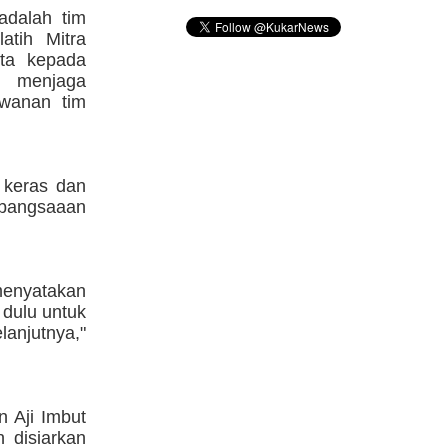
adalah tim
atih Mitra
nta kepada
n menjaga
awanan tim
 keras dan
kebangsaaan
 menyatakan
 dulu untuk
anjutnya,"
n Aji Imbut
 disiarkan