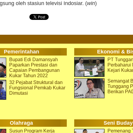
gsung oleh stasiun televisi Indosiar. (
win
)
Pemerintahan
Ekonomi & Bi
Bupati Edi Damansyah
PT Tunggan
Paparkan Prestasi dan
Perbaharu
Capaian Pembangunan
Kejari Kuka
Kukar Tahun 2022
Semangat B
32 Pejabat Struktural dan
Tunggang P
Fungsional Pemkab Kukar
Berikan PA
Dimutasi
Olahraga
Seni Buday
Susun Program Kerja
Pemenang T