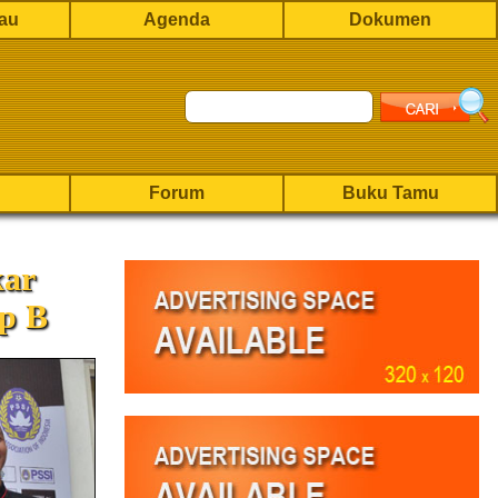
rau
Agenda
Dokumen
Forum
Buku Tamu
kar
p B