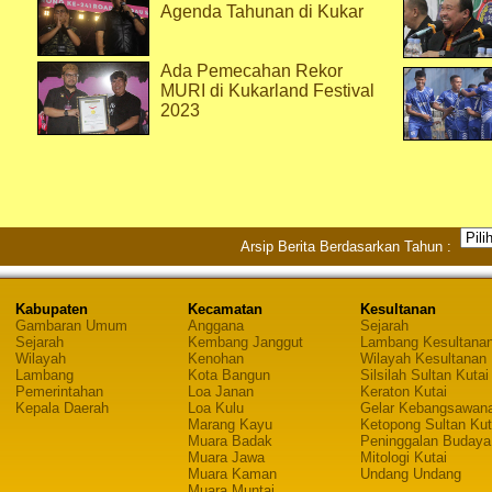
Agenda Tahunan di Kukar
Ada Pemecahan Rekor
MURI di Kukarland Festival
2023
Arsip Berita Berdasarkan Tahun :
Kabupaten
Kecamatan
Kesultanan
Gambaran Umum
Anggana
Sejarah
Sejarah
Kembang Janggut
Lambang Kesultana
Wilayah
Kenohan
Wilayah Kesultanan
Lambang
Kota Bangun
Silsilah Sultan Kutai
Pemerintahan
Loa Janan
Keraton Kutai
Kepala Daerah
Loa Kulu
Gelar Kebangsawan
Marang Kayu
Ketopong Sultan Kut
Muara Badak
Peninggalan Budaya
Muara Jawa
Mitologi Kutai
Muara Kaman
Undang Undang
Muara Muntai