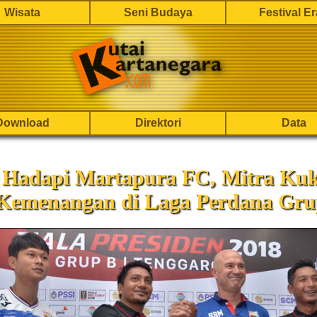
Wisata
Seni Budaya
Festival E
Download
Direktori
Data
 Hadapi Martapura FC, Mitra Ku
 Kemenangan di Laga Perdana Gru