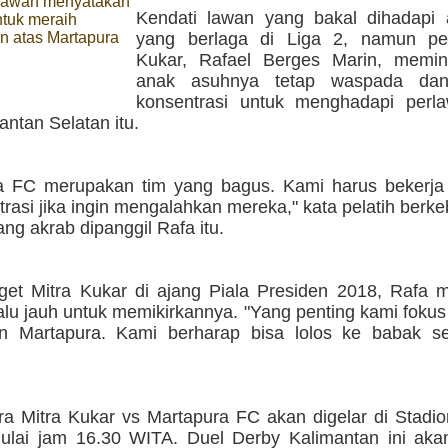
awan menyatakan
Kendati lawan yang bakal dihadapi 
ntuk meraih
 atas Martapura
yang berlaga di Liga 2, namun pel
Kukar, Rafael Berges Marin, memi
anak asuhnya tetap waspada da
konsentrasi untuk menghadapi perl
antan Selatan itu.
a FC merupakan tim yang bagus. Kami harus bekerja
rasi jika ingin mengalahkan mereka," kata pelatih ber
ng akrab dipanggil Rafa itu.
arget Mitra Kukar di ajang Piala Presiden 2018, Rafa
alu jauh untuk memikirkannya. "Yang penting kami fokus
n Martapura. Kami berharap bisa lolos ke babak sel
ra Mitra Kukar vs Martapura FC akan digelar di Stadio
mulai jam 16.30 WITA. Duel Derby Kalimantan ini akan