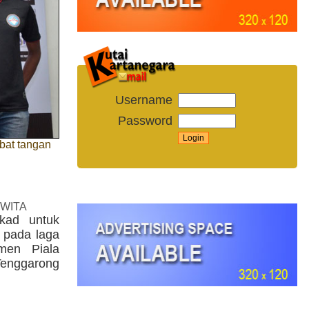
Username
Password
abat tangan
 WITA
kad untuk
 pada laga
men Piala
Tenggarong