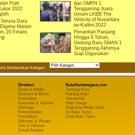
dan Putri
dan SMPN 1
Kukar 2022
Tenggarong Juara
pilih
Umum LKBB The
Velocity of Nusantara
 Teruna Dara
se-Kaltim 2022
 Digelar Malam
on, 20 Finalis
Penantian Panjang
ng
Hingga 8 Tahun,
Gedung Baru SMAN 1
Tenggarong Akhirnya
Siap Digunakan
rita Berdasarkan Kategori :
Direktori
KutaiKartanegara.com
Berita & Media
Tentang Kami
Ekonomi & Bisnis
Pasang Iklan
Kesehatan
Advertorial
Komputer & Internet
Web Design
Olahraga
Pedoman Media Siber
Pemerintahan
Isi Buku Tamu
Pendidikan
Lihat Buku Tamu
Rekreasi & Wisata
Seni & Hiburan
Sosial Budaya