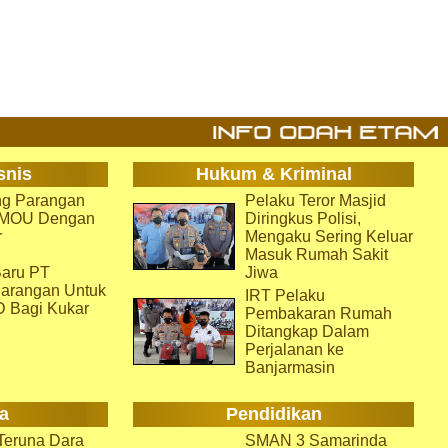
snis
Hukum & Kriminal
g Parangan
Pelaku Teror Masjid
i MOU Dengan
Diringkus Polisi,
r
Mengaku Sering Keluar
Masuk Rumah Sakit
aru PT
Jiwa
arangan Untuk
IRT Pelaku
D Bagi Kukar
Pembakaran Rumah
Ditangkap Dalam
Perjalanan ke
Banjarmasin
a
Pendidikan
eruna Dara
SMAN 3 Samarinda