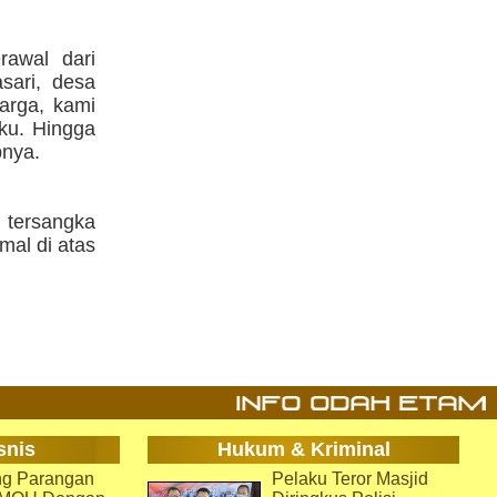
rawal dari
sari, desa
arga, kami
aku. Hingga
pnya.
 tersangka
al di atas
snis
Hukum & Kriminal
g Parangan
Pelaku Teror Masjid