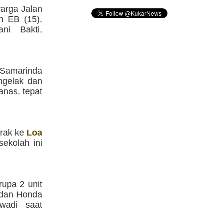
warga Jalan
n EB (15),
i Bakti,
 Samarinda
ngelak dan
anas, tepat
rak ke
Loa
ekolah ini
upa 2 unit
 dan Honda
wadi saat