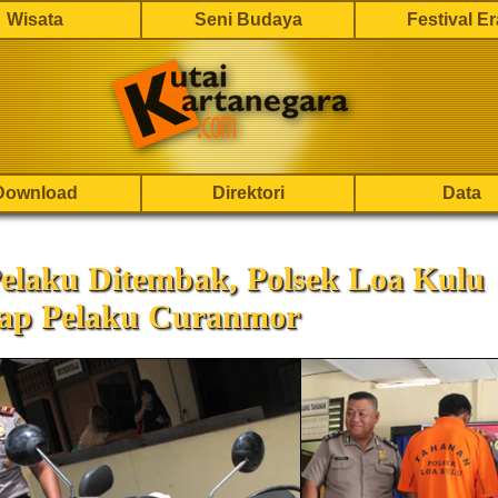
Wisata
Seni Budaya
Festival E
Download
Direktori
Data
Pelaku Ditembak, Polsek Loa Kulu
ap Pelaku Curanmor