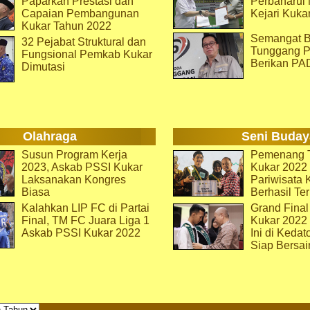
Paparkan Prestasi dan
Perbaharu
Capaian Pembangunan
Kejari Kuka
Kukar Tahun 2022
Semangat B
32 Pejabat Struktural dan
Tunggang P
Fungsional Pemkab Kukar
Berikan PA
Dimutasi
Olahraga
Seni Buday
Susun Program Kerja
Pemenang T
2023, Askab PSSI Kukar
Kukar 2022 
Laksanakan Kongres
Pariwisata 
Biasa
Berhasil Ter
Kalahkan LIP FC di Partai
Grand Final
Final, TM FC Juara Liga 1
Kukar 2022
Askab PSSI Kukar 2022
Ini di Kedat
Siap Bersai