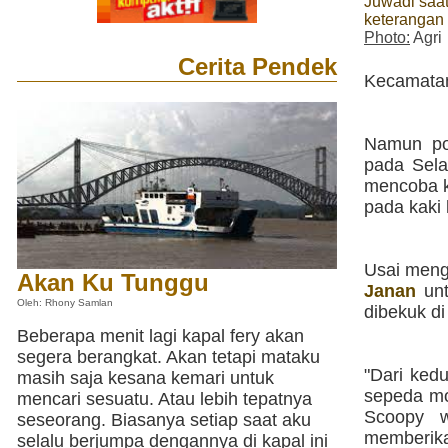
Juwadi saa
keterangan
Photo:
Agri
Cerita Pendek
Kecamat
Namun pol
pada Sela
mencoba k
pada kaki 
Usai meng
Akan Ku Tunggu
Janan
unt
Oleh: Rhony Samlan
dibekuk di
Beberapa menit lagi kapal fery akan
segera berangkat. Akan tetapi mataku
"Dari ked
masih saja kesana kemari untuk
sepeda mo
mencari sesuatu. Atau lebih tepatnya
Scoopy w
seseorang. Biasanya setiap saat aku
memberika
selalu berjumpa dengannya di kapal ini