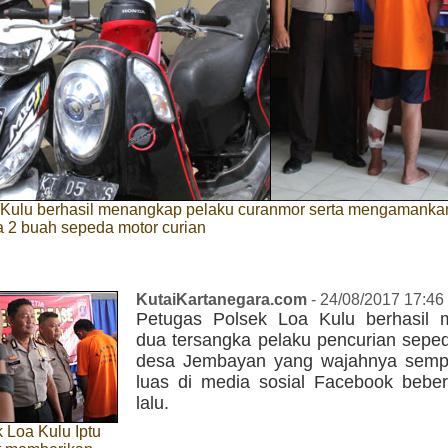
 Kulu berhasil menangkap pelaku curanmor serta mengamanka
a 2 buah sepeda motor curian
KutaiKartanegara.com
- 24/08/2017 17:46
Petugas Polsek Loa Kulu berhasil
dua tersangka pelaku pencurian seped
desa Jembayan yang wajahnya semp
luas di media sosial Facebook bebe
lalu.
 Loa Kulu Iptu