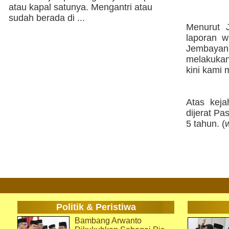
atau kapal satunya. Mengantri atau
sudah berada di ...
Menurut J
laporan w
Jembayan,
melakukan
kini kami
Atas keja
dijerat P
5 tahun. (
Politik & Peristiwa
Bambang Arwanto