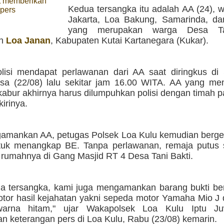
t memberikan
Kedua tersangka itu adalah AA (24), 
 pers
Jakarta, Loa Bakung, Samarinda, da
yang merupakan warga Desa Tan
an
Loa Janan
, Kabupaten Kutai Kartanegara (Kukar).
isi mendapat perlawanan dari AA saat diringkus di
sa (22/08) lalu sekitar jam 16.00 WITA. AA yang me
abur akhirnya harus dilumpuhkan polisi dengan timah p
kirinya.
amankan AA, petugas Polsek Loa Kulu kemudian berge
uk menangkap BE. Tanpa perlawanan, remaja putus s
 rumahnya di Gang Masjid RT 4 Desa Tani Bakti.
ua tersangka, kami juga mengamankan barang bukti ber
tor hasil kejahatan yakni sepeda motor Yamaha Mio J
arna hitam," ujar Wakapolsek Loa Kulu Iptu Ju
n keterangan pers di Loa Kulu, Rabu (23/08) kemarin.