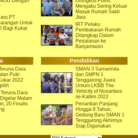
i MOU Dengan
Diringkus Polisi,
r
Mengaku Sering Keluar
Masuk Rumah Sakit
aru PT
Jiwa
arangan Untuk
IRT Pelaku
D Bagi Kukar
Pembakaran Rumah
Ditangkap Dalam
Perjalanan ke
Banjarmasin
a
Pendidikan
eruna Dara
SMAN 3 Samarinda
dan Putri
dan SMPN 1
Kukar 2022
Tenggarong Juara
pilih
Umum LKBB The
Velocity of Nusantara
 Teruna Dara
se-Kaltim 2022
 Digelar Malam
on, 20 Finalis
Penantian Panjang
ng
Hingga 8 Tahun,
Gedung Baru SMAN 1
Tenggarong Akhirnya
Siap Digunakan