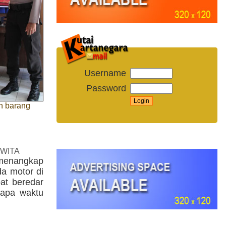
Username
Password
n barang
 WITA
 menangkap
a motor di
at beredar
rapa waktu