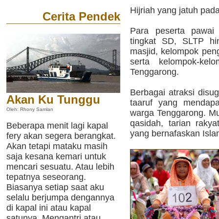
Hijriah yang jatuh pad
Cerita Pendek
Para peserta pawai d
tingkat SD, SLTP hi
masjid, kelompok penga
serta kelompok-ke
Tenggarong.
Berbagai atraksi disu
Akan Ku Tunggu
taaruf yang mendapa
Oleh: Rhony Samlan
warga Tenggarong. Mul
qasidah, tarian rakya
Beberapa menit lagi kapal
yang bernafaskan Isla
fery akan segera berangkat.
Akan tetapi mataku masih
saja kesana kemari untuk
mencari sesuatu. Atau lebih
tepatnya seseorang.
Biasanya setiap saat aku
selalu berjumpa dengannya
di kapal ini atau kapal
satunya. Mengantri atau