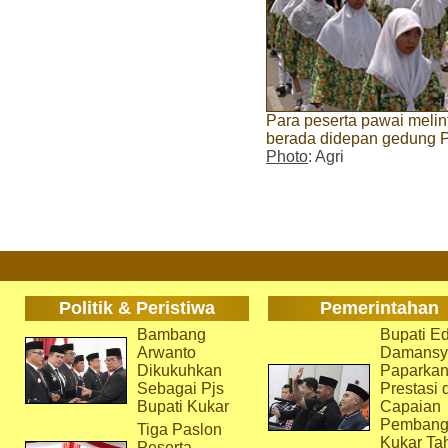
Para peserta pawai meli
berada didepan gedung 
Photo
: Agri
Politik & Peristiwa
Pemerintahan
Bambang
Bupati Ed
Arwanto
Damansy
Dikukuhkan
Paparka
Sebagai Pjs
Prestasi 
Bupati Kukar
Capaian
Pembang
Tiga Paslon
Kukar Ta
Peserta