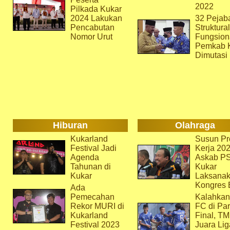
2022
Pilkada Kukar
2024 Lakukan
32 Pejab
Pencabutan
Struktura
Nomor Urut
Fungsion
Pemkab 
Dimutasi
Hiburan
Olahraga
Kukarland
Susun Pr
Festival Jadi
Kerja 202
Agenda
Askab P
Tahunan di
Kukar
Kukar
Laksana
Kongres 
Ada
Pemecahan
Kalahkan
Rekor MURI di
FC di Par
Kukarland
Final, T
Festival 2023
Juara Lig