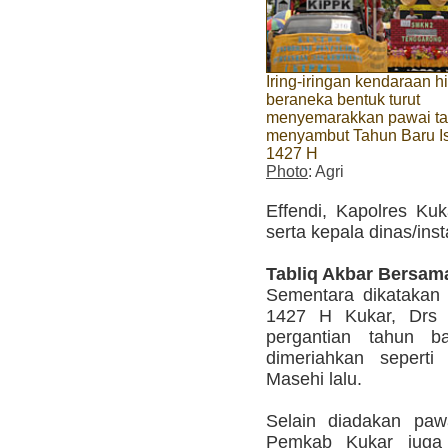
Iring-iringan kendaraan h
beraneka bentuk turut
menyemarakkan pawai ta
menyambut Tahun Baru I
1427 H
Photo
: Agri
Effendi, Kapolres K
serta kepala dinas/ins
Tabliq Akbar Bersam
Sementara dikatakan 
1427 H Kukar, Dr
pergantian tahun b
dimeriahkan seperti
Masehi lalu.
Selain diadakan pawa
Pemkab Kukar juga 