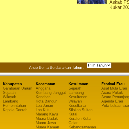
Askab P
Kukar 20
Arsip Berita Berdasarkan Tahun :
Kabupaten
Kecamatan
Kesultanan
Festival Erau
Gambaran Umum
Anggana
Sejarah
Asal Mula Erau
Sejarah
Kembang Janggut
Lambang
Acara Pokok
Wilayah
Kenohan
Kesultanan
Acara Penunjan
Lambang
Kota Bangun
Wilayah
Agenda Erau
Pemerintahan
Loa Janan
Kesultanan
Peta Lokasi Era
Kepala Daerah
Loa Kulu
Silsilah Sultan
Marang Kayu
Kutai
Muara Badak
Keraton Kutai
Muara Jawa
Gelar
Muara Kaman
Kebangsawanan