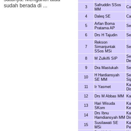
sudah berada di ...
Safruddin SSos
3
Ca
MM
4
Daleq SE
Ca
Arfan Boma
5
Se
Pratama AP
6
Drs H Tajudin
Se
Rekson
7
Simanjuntak
Se
SSos MSi
Se
8
M Zulkifli SIP
De
9
Dra Mastukah
Se
H Hardiansyah
Se
10
SE MM
Sip
Ka
11
Ir Yasmet
Di
12
Drs M Abbas MM
Ka
Hari Wisuda
Ka
13
SKom
Ke
Drs Ibnu
Ka
14
Hamdiansyah MM
Di
Susilawati SE
Ka
15
MSi
Pe