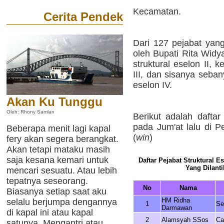
Kecamatan.
Cerita Pendek
Dari 127 pejabat yang
oleh Bupati Rita Widy
struktural eselon II,
III, dan sisanya seba
eselon IV.
Akan Ku Tunggu
Oleh: Rhony Samlan
Berikut adalah daftar
pada Jum'at lalu di 
Beberapa menit lagi kapal
(
win
)
fery akan segera berangkat.
Akan tetapi mataku masih
saja kesana kemari untuk
Daftar Pejabat Struktural E
Yang Dilanti
mencari sesuatu. Atau lebih
tepatnya seseorang.
No
Nama
Biasanya setiap saat aku
HM Ridha
selalu berjumpa dengannya
1
Se
Darmawan
di kapal ini atau kapal
2
Alamsyah SSos
Ca
satunya. Mengantri atau