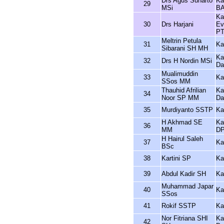
Drs Agus Suharto
Ka
29
MSi
B
Ka
30
Drs Harjani
Ev
P
Meltrin Petula
31
Ka
Sibarani SH MH
Ka
32
Drs H Nordin MSi
Da
Mualimuddin
33
Ka
SSos MM
Thauhid Afrilian
Ka
34
Noor SP MM
Da
35
Murdiyanto SSTP
Ka
H Akhmad SE
Ka
36
MM
D
H Hairul Saleh
37
Ka
BSc
38
Kartini SP
Ka
39
Abdul Kadir SH
Ka
Muhammad Japar
40
Ka
SSos
41
Rokif SSTP
Ka
Nor Fitriana SHI
Ka
42