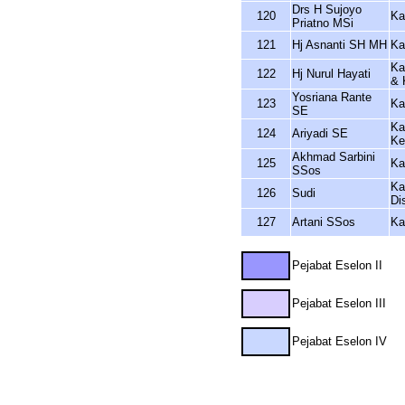
Drs H Sujoyo
120
Ka
Priatno MSi
121
Hj Asnanti SH MH
Ka
Ka
122
Hj Nurul Hayati
& 
Yosriana Rante
123
Ka
SE
Ka
124
Ariyadi SE
Ke
Akhmad Sarbini
125
Ka
SSos
Ka
126
Sudi
Di
127
Artani SSos
Ka
Pejabat Eselon II
Pejabat Eselon III
Pejabat Eselon IV