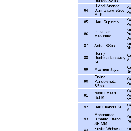
Rahayu SSos
H Andi Ananda
Ka
84
Darmantoro SSos
Pe
MTP
Ka
85
Heru Supatmo
Pe
Ka
Ir Tumiar
86
Pr
Manurung
De
Ka
87
Astuti SSos
Di
Henny
Ka
88
Rachmadianawaty
Mo
SE
Ka
89
Masmun Jaya
Di
Ervina
Ka
90
Panduwinata
Pe
SSos
Ka
Nasrul Masri
91
Pe
BcHK
P
Ka
92
Heri Chandra SE
Mo
Mohammad
Ka
93
Ismanto Effendi
Pe
SP MM
Kristin Widowati
Ka
94