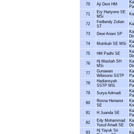
Ka
70
Aji Deni HM
Pa
Ery Hariyono SE
71
Ka
MSi
Fedlandy Zulian
72
Ka
ST
Ka
73
Dewi Ariani SP
Di
Ka
74
Mutrikah SE MSi
Ko
Ka
75
HM Padhi SE
Di
Hj Masliah SH
Ka
76
MSi
Di
Gunawan
Ka
77
Wibisono SSTP
Pa
Hadiansyah
Ka
78
SSTP MSi
Pa
Ka
79
Surya Admadi
Pa
Rosna Herianor
Ka
80
SE
Kr
Ka
81
H Juanda SE
Pa
Edy Mohammad
Ka
82
Yusuf Ariadi SE
Di
Hj Yayuk Sri
83
Ka