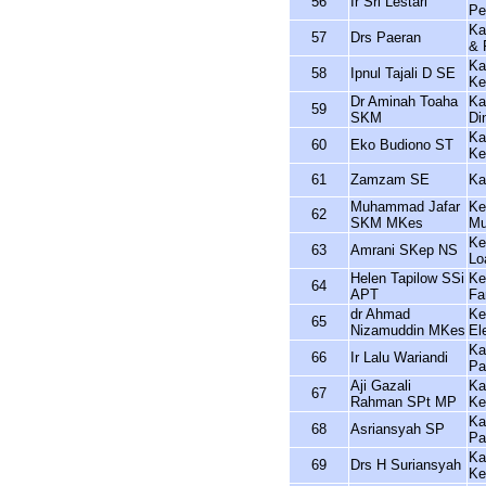
56
Ir Sri Lestari
Pe
Ka
57
Drs Paeran
& 
Ka
58
Ipnul Tajali D SE
Ke
Dr Aminah Toaha
Ka
59
SKM
Di
Ka
60
Eko Budiono ST
Ke
61
Zamzam SE
Ka
Muhammad Jafar
Ke
62
SKM MKes
Mu
Ke
63
Amrani SKep NS
Lo
Helen Tapilow SSi
Ke
64
APT
Fa
dr Ahmad
Ke
65
Nizamuddin MKes
El
Ka
66
Ir Lalu Wariandi
Pa
Aji Gazali
Ka
67
Rahman SPt MP
Ke
Ka
68
Asriansyah SP
Pa
Ka
69
Drs H Suriansyah
Ke