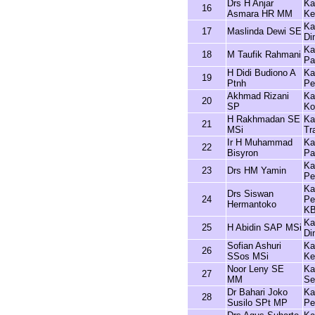
Drs H Anjar
Ka
16
Asmara HR MM
Ke
Ka
17
Maslinda Dewi SE
Di
Ka
18
M Taufik Rahmani
Pa
H Didi Budiono A
Ka
19
Ptnh
Pe
Akhmad Rizani
Ka
20
SP
Ko
H Rakhmadan SE
Ka
21
MSi
Tr
Ir H Muhammad
Ka
22
Bisyron
Pa
Ka
23
Drs HM Yamin
Pe
Ka
Drs Siswan
24
Pe
Hermantoko
K
Ka
25
H Abidin SAP MSi
Di
Sofian Ashuri
Ka
26
SSos MSi
Ke
Noor Leny SE
Ka
27
MM
Se
Dr Bahari Joko
Ka
28
Susilo SPt MP
Pe