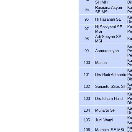
SH MH
Di
Rusriana Asyari
Ka
95
SE MSi
Pe
Ka
96
Hj Hasanah SE
Di
Hj Sopiyatul SE
Ka
97
MSi
Pe
Adi Sopyan SP
98
Ka
MSi
Ke
99
Asmuransyah
Pe
Pe
Ka
100
Mariani
Pe
Ka
101
Drs Rudi Admanto
Pr
Di
Ka
102
Surianto SSos SH
Di
Ka
103
Drs Idham Halid
Pr
Di
Ka
104
Munarto SP
Di
Ka
105
Juni Warni
Ke
Ka
106
Marhaini SE MSi