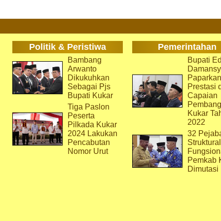
Politik & Peristiwa
Pemerintahan
Bambang
Bupati Ed
Arwanto
Damansy
Dikukuhkan
Paparka
Sebagai Pjs
Prestasi 
Bupati Kukar
Capaian
Pembang
Tiga Paslon
Kukar Ta
Peserta
2022
Pilkada Kukar
2024 Lakukan
32 Pejab
Pencabutan
Struktura
Nomor Urut
Fungsion
Pemkab 
Dimutasi