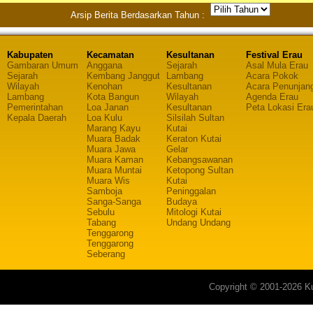
Arsip Berita Berdasarkan Tahun :
Kabupaten
Kecamatan
Kesultanan
Festival Erau
Gambaran Umum
Anggana
Sejarah
Asal Mula Erau
Sejarah
Kembang Janggut
Lambang
Acara Pokok
Wilayah
Kenohan
Kesultanan
Acara Penunjan
Lambang
Kota Bangun
Wilayah
Agenda Erau
Pemerintahan
Loa Janan
Kesultanan
Peta Lokasi Era
Kepala Daerah
Loa Kulu
Silsilah Sultan
Marang Kayu
Kutai
Muara Badak
Keraton Kutai
Muara Jawa
Gelar
Muara Kaman
Kebangsawanan
Muara Muntai
Ketopong Sultan
Muara Wis
Kutai
Samboja
Peninggalan
Sanga-Sanga
Budaya
Sebulu
Mitologi Kutai
Tabang
Undang Undang
Tenggarong
Tenggarong
Seberang
Copyright © 2001-2026 Ku