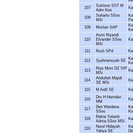
Ke
Sutrisno SST M
107
Ka
Adm Kes
Suharto SSos
Ka
108
MSi
Pa
Ka
109
Murlian SAP
Ke
Asmi Riyandi
110
Elvander SSos
Ka
MSi
111
Rusli SPd
Ka
Ka
112
Syahriansyah SE
Ke
Rias Moni DZ SIP
113
Ka
MSi
Abdullah Majidi
114
Ka
SE MSi
115
M Aidil SE
Ka
Drs H Hamdan
116
Ka
MM
Deri Wardana
Ka
117
SSos
Ko
Ratna Yulianti
118
Ka
Adma SSos MSi
Nurul Hidayah
Ka
119
Yahya SE
Di