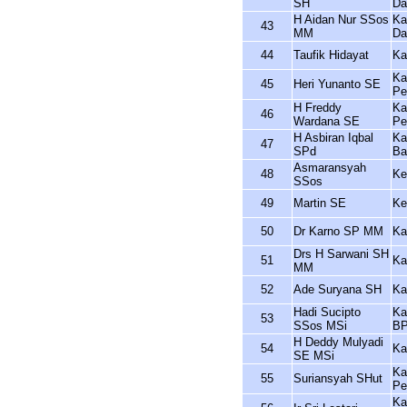
SH
Da
H Aidan Nur SSos
Ka
43
MM
Da
44
Taufik Hidayat
Ka
Ka
45
Heri Yunanto SE
Pe
H Freddy
Ka
46
Wardana SE
Pe
H Asbiran Iqbal
Ka
47
SPd
Ba
Asmaransyah
48
Ke
SSos
49
Martin SE
Ke
50
Dr Karno SP MM
Ka
Drs H Sarwani SH
51
Ka
MM
52
Ade Suryana SH
Ka
Hadi Sucipto
Ka
53
SSos MSi
B
H Deddy Mulyadi
54
Ka
SE MSi
Ka
55
Suriansyah SHut
Pe
Ka