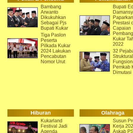
Bambang
Bupati Ed
Arwanto
Damansy
Dikukuhkan
Paparka
Sebagai Pjs
Prestasi 
Bupati Kukar
Capaian
Pembang
Tiga Paslon
Kukar Ta
Peserta
2022
Pilkada Kukar
2024 Lakukan
32 Pejab
Pencabutan
Struktura
Nomor Urut
Fungsion
Pemkab 
Dimutasi
Hiburan
Olahraga
Kukarland
Susun Pr
Festival Jadi
Kerja 202
Agenda
Askab P