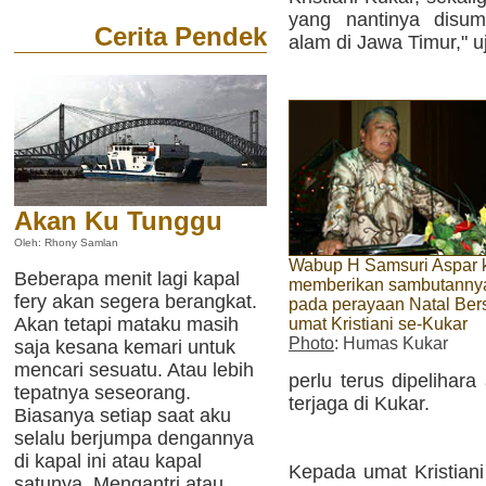
yang nantinya disu
Cerita Pendek
alam di Jawa Timur," 
Akan Ku Tunggu
Oleh: Rhony Samlan
Wabup H Samsuri Aspar k
Beberapa menit lagi kapal
memberikan sambutanny
fery akan segera berangkat.
pada perayaan Natal Be
Akan tetapi mataku masih
umat Kristiani se-Kukar
Photo
: Humas Kukar
saja kesana kemari untuk
mencari sesuatu. Atau lebih
perlu terus dipelihar
tepatnya seseorang.
terjaga di Kukar.
Biasanya setiap saat aku
selalu berjumpa dengannya
di kapal ini atau kapal
Kepada umat Kristian
satunya. Mengantri atau