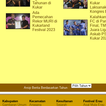
Tahunan di
Kukar
Kukar
Laksana
Kongres 
Ada
Pemecahan
Kalahkan
Rekor MURI di
FC di Par
Kukarland
Final, T
Festival 2023
Juara Lig
Askab P
Kukar 20
Arsip Berita Berdasarkan Tahun :
Kabupaten
Kecamatan
Kesultanan
Festival Erau
Gambaran Umum
Anggana
Sejarah
Asal Mula Erau