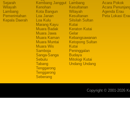
Sejarah
Kembang Janggut
Lambang
Acara Pokok
Wilayah
Kenohan
Kesultanan
Acara Penunjan
Lambang
Kota Bangun
Wilayah
Agenda Erau
Pemerintahan
Loa Janan
Kesultanan
Peta Lokasi Era
Kepala Daerah
Loa Kulu
Silsilah Sultan
Marang Kayu
Kutai
Muara Badak
Keraton Kutai
Muara Jawa
Gelar
Muara Kaman
Kebangsawanan
Muara Muntai
Ketopong Sultan
Muara Wis
Kutai
Samboja
Peninggalan
Sanga-Sanga
Budaya
Sebulu
Mitologi Kutai
Tabang
Undang Undang
Tenggarong
Tenggarong
Seberang
Copyright © 2001-2026 Ku