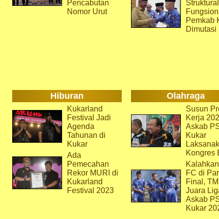
Pencabutan
Struktura
Nomor Urut
Fungsion
Pemkab 
Dimutasi
Hiburan
Olahraga
Kukarland
Susun Pr
Festival Jadi
Kerja 202
Agenda
Askab P
Tahunan di
Kukar
Kukar
Laksana
Kongres 
Ada
Pemecahan
Kalahkan
Rekor MURI di
FC di Par
Kukarland
Final, T
Festival 2023
Juara Lig
Askab P
Kukar 20