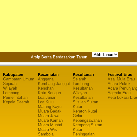
Arsip Berita Berdasarkan Tahun :
Kabupaten
Kecamatan
Kesultanan
Festival Erau
Gambaran Umum
Anggana
Sejarah
Asal Mula Erau
Sejarah
Kembang Janggut
Lambang
Acara Pokok
Wilayah
Kenohan
Kesultanan
Acara Penunjan
Lambang
Kota Bangun
Wilayah
Agenda Erau
Pemerintahan
Loa Janan
Kesultanan
Peta Lokasi Era
Kepala Daerah
Loa Kulu
Silsilah Sultan
Marang Kayu
Kutai
Muara Badak
Keraton Kutai
Muara Jawa
Gelar
Muara Kaman
Kebangsawanan
Muara Muntai
Ketopong Sultan
Muara Wis
Kutai
Samboja
Peninggalan