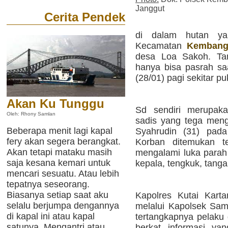
Janggut
Cerita Pendek
di dalam hutan ya
Kecamatan
Kembang
desa Loa Sakoh. Ta
hanya bisa pasrah sa
(28/01) pagi sekitar p
Akan Ku Tunggu
Sd sendiri merupak
Oleh: Rhony Samlan
sadis yang tega mengh
Beberapa menit lagi kapal
Syahrudin (31) pada 
fery akan segera berangkat.
Korban ditemukan t
Akan tetapi mataku masih
mengalami luka parah 
saja kesana kemari untuk
kepala, tengkuk, tanga
mencari sesuatu. Atau lebih
tepatnya seseorang.
Biasanya setiap saat aku
Kapolres Kutai Kart
selalu berjumpa dengannya
melalui Kapolsek Sa
di kapal ini atau kapal
tertangkapnya pelaku
satunya. Mengantri atau
berkat informasi yan