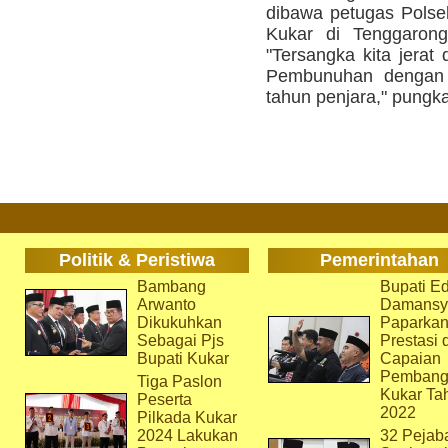
dibawa petugas Pols
Kukar di Tenggarong
"Tersangka kita jera
Pembunuhan dengan
tahun penjara," pungka
Politik & Peristiwa
Pemerintahan
Bambang
Bupati Ed
Arwanto
Damansy
Dikukuhkan
Paparka
Sebagai Pjs
Prestasi 
Bupati Kukar
Capaian
Pembang
Tiga Paslon
Kukar Ta
Peserta
2022
Pilkada Kukar
2024 Lakukan
32 Pejab