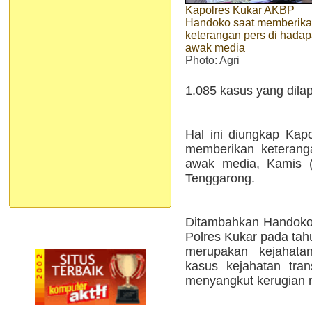
Kapolres Kukar AKBP
Handoko saat memberik
keterangan pers di hada
awak media
Photo:
Agri
1.085 kasus yang dila
Hal ini diungkap Ka
memberikan keterang
awak media, Kamis (3
Tenggarong.
Ditambahkan Handoko, 
Polres Kukar pada tah
merupakan kejahata
kasus kejahatan tra
menyangkut kerugian 