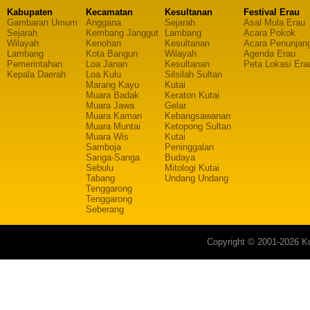
Kabupaten
Kecamatan
Kesultanan
Festival Erau
Gambaran Umum
Anggana
Sejarah
Asal Mula Erau
Sejarah
Kembang Janggut
Lambang
Acara Pokok
Wilayah
Kenohan
Kesultanan
Acara Penunjan
Lambang
Kota Bangun
Wilayah
Agenda Erau
Pemerintahan
Loa Janan
Kesultanan
Peta Lokasi Era
Kepala Daerah
Loa Kulu
Silsilah Sultan
Marang Kayu
Kutai
Muara Badak
Keraton Kutai
Muara Jawa
Gelar
Muara Kaman
Kebangsawanan
Muara Muntai
Ketopong Sultan
Muara Wis
Kutai
Samboja
Peninggalan
Sanga-Sanga
Budaya
Sebulu
Mitologi Kutai
Tabang
Undang Undang
Tenggarong
Tenggarong
Seberang
Copyright © 2001-2026 Ku