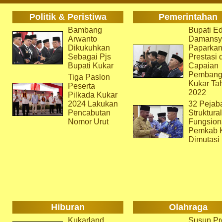
Politik & Peristiwa
Pemerintahan
Bambang
Bupati Ed
Arwanto
Damansy
Dikukuhkan
Paparka
Sebagai Pjs
Prestasi 
Bupati Kukar
Capaian
Pembang
Tiga Paslon
Kukar Ta
Peserta
2022
Pilkada Kukar
2024 Lakukan
32 Pejab
Pencabutan
Struktura
Nomor Urut
Fungsion
Pemkab 
Dimutasi
Hiburan
Olahraga
Kukarland
Susun Pr