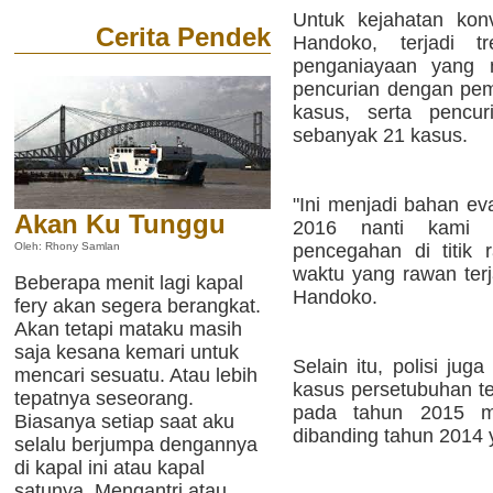
Untuk kejahatan konv
Cerita Pendek
Handoko, terjadi t
penganiayaan yang 
pencurian dengan pem
kasus, serta pencur
sebanyak 21 kasus.
"Ini menjadi bahan ev
Akan Ku Tunggu
2016 nanti kami 
pencegahan di titik 
Oleh: Rhony Samlan
waktu yang rawan terja
Beberapa menit lagi kapal
Handoko.
fery akan segera berangkat.
Akan tetapi mataku masih
saja kesana kemari untuk
Selain itu, polisi ju
mencari sesuatu. Atau lebih
kasus persetubuhan t
tepatnya seseorang.
pada tahun 2015 m
Biasanya setiap saat aku
dibanding tahun 2014 
selalu berjumpa dengannya
di kapal ini atau kapal
satunya. Mengantri atau