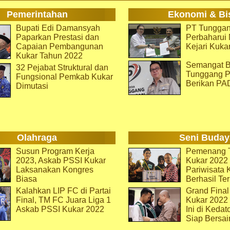
Pemerintahan
Ekonomi & Bi
Bupati Edi Damansyah
PT Tunggan
Paparkan Prestasi dan
Perbaharu
Capaian Pembangunan
Kejari Kuka
Kukar Tahun 2022
Semangat B
32 Pejabat Struktural dan
Tunggang P
Fungsional Pemkab Kukar
Berikan PA
Dimutasi
Olahraga
Seni Buday
Susun Program Kerja
Pemenang T
2023, Askab PSSI Kukar
Kukar 2022 
Laksanakan Kongres
Pariwisata 
Biasa
Berhasil Ter
Kalahkan LIP FC di Partai
Grand Final
Final, TM FC Juara Liga 1
Kukar 2022
Askab PSSI Kukar 2022
Ini di Kedat
Siap Bersai