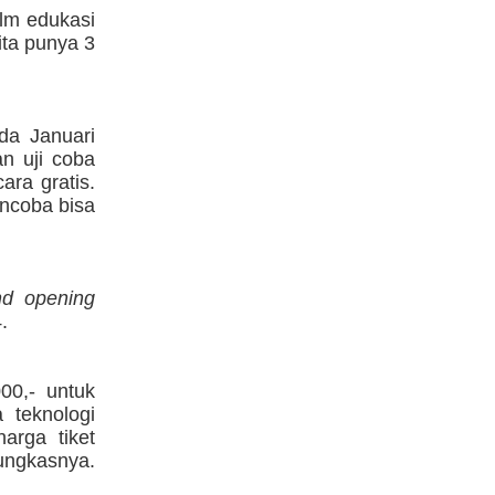
ilm edukasi
ita punya 3
da Januari
n uji coba
ra gratis.
encoba bisa
nd opening
.
00,- untuk
 teknologi
arga tiket
ungkasnya.