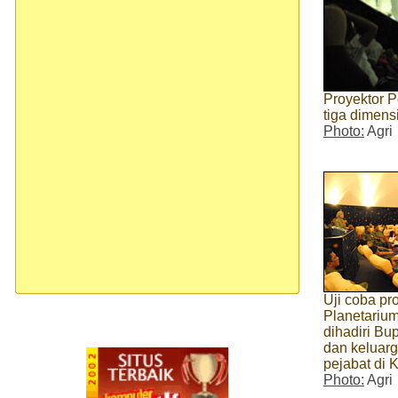
Proyektor 
tiga dimens
Photo:
Agri
Uji coba pr
Planetariu
dihadiri Bu
dan keluarg
pejabat di 
Photo:
Agri