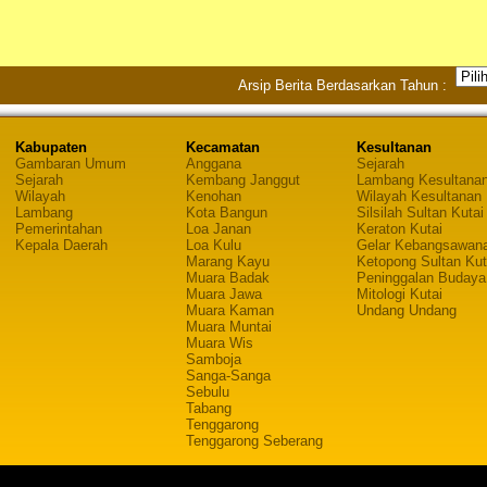
Arsip Berita Berdasarkan Tahun :
Kabupaten
Kecamatan
Kesultanan
Gambaran Umum
Anggana
Sejarah
Sejarah
Kembang Janggut
Lambang Kesultana
Wilayah
Kenohan
Wilayah Kesultanan
Lambang
Kota Bangun
Silsilah Sultan Kutai
Pemerintahan
Loa Janan
Keraton Kutai
Kepala Daerah
Loa Kulu
Gelar Kebangsawan
Marang Kayu
Ketopong Sultan Kut
Muara Badak
Peninggalan Budaya
Muara Jawa
Mitologi Kutai
Muara Kaman
Undang Undang
Muara Muntai
Muara Wis
Samboja
Sanga-Sanga
Sebulu
Tabang
Tenggarong
Tenggarong Seberang