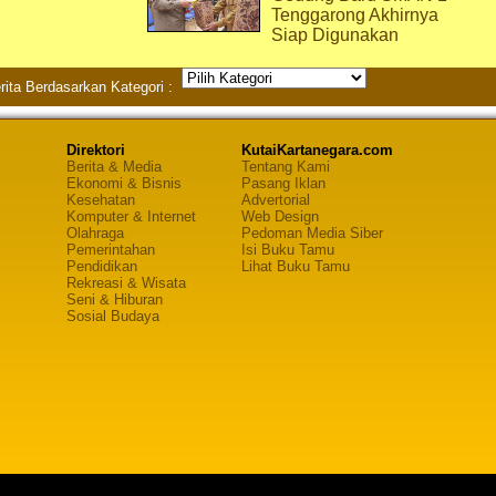
Tenggarong Akhirnya
Siap Digunakan
rita Berdasarkan Kategori :
Direktori
KutaiKartanegara.com
Berita & Media
Tentang Kami
Ekonomi & Bisnis
Pasang Iklan
Kesehatan
Advertorial
Komputer & Internet
Web Design
Olahraga
Pedoman Media Siber
Pemerintahan
Isi Buku Tamu
Pendidikan
Lihat Buku Tamu
Rekreasi & Wisata
Seni & Hiburan
Sosial Budaya