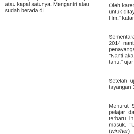
atau kapal satunya. Mengantri atau
Oleh karen
sudah berada di ...
untuk dita
film," kata
Sementara
2014 nant
penayanga
"Nanti ak
tahu," ujar
Setelah u
tayangan 
Menurut S
pelajar 
terbaru i
masuk. "U
(
win/her
)