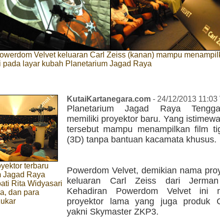
Powerdom Velvet keluaran Carl Zeiss (kanan) mampu menampil
i pada layar kubah Planetarium Jagad Raya
KutaiKartanegara.com
- 24/12/2013 11:03
Planetarium Jagad Raya Tengga
memiliki proyektor baru. Yang istimewa
tersebut mampu menampilkan film ti
(3D) tanpa bantuan kacamata khusus.
oyektor terbaru
Powerdom Velvet, demikian nama proy
m Jagad Raya
keluaran Carl Zeiss dari Jerman 
pati Rita Widyasari
Kehadiran Powerdom Velvet ini m
a, dan para
proyektor lama yang juga produk C
Kukar
yakni Skymaster ZKP3.