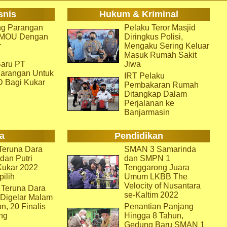
snis
Hukum & Kriminal
g Parangan
Pelaku Teror Masjid
i MOU Dengan
Diringkus Polisi,
r
Mengaku Sering Keluar
Masuk Rumah Sakit
aru PT
Jiwa
arangan Untuk
IRT Pelaku
D Bagi Kukar
Pembakaran Rumah
Ditangkap Dalam
Perjalanan ke
Banjarmasin
a
Pendidikan
eruna Dara
SMAN 3 Samarinda
dan Putri
dan SMPN 1
Kukar 2022
Tenggarong Juara
pilih
Umum LKBB The
Velocity of Nusantara
 Teruna Dara
se-Kaltim 2022
 Digelar Malam
on, 20 Finalis
Penantian Panjang
ng
Hingga 8 Tahun,
Gedung Baru SMAN 1