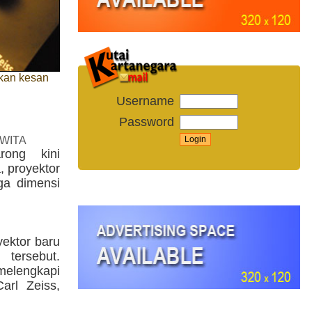
kan kesan
Username
Password
 WITA
rong kini
, proyektor
ga dimensi
ektor baru
tersebut.
elengkapi
arl Zeiss,