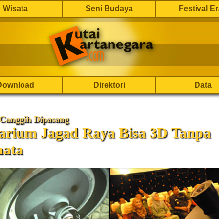
Wisata
Seni Budaya
Festival E
Download
Direktori
Data
 Canggih Dipasang
tarium Jagad Raya Bisa 3D Tanpa
ata