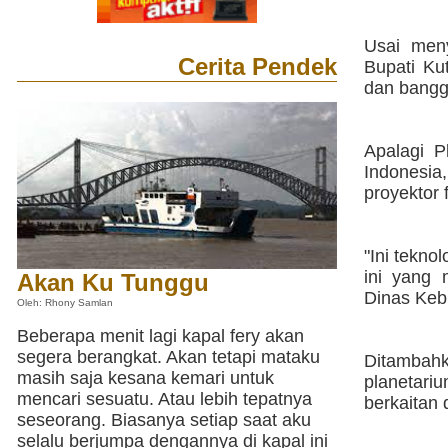
Usai meny
Cerita Pendek
Bupati Ku
dan bangg
Apalagi P
Indonesia
proyektor 
"Ini tekno
ini yang 
Akan Ku Tunggu
Dinas Keb
Oleh: Rhony Samlan
Beberapa menit lagi kapal fery akan
segera berangkat. Akan tetapi mataku
Ditambah
masih saja kesana kemari untuk
planetari
mencari sesuatu. Atau lebih tepatnya
berkaitan 
seseorang. Biasanya setiap saat aku
selalu berjumpa dengannya di kapal ini