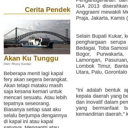
Penganugerahan dan
IGA 2013 diserahkan
Cerita Pendek
Anggraeni mewakili M
Praja, Jakarta, Kamis 
Selain Bupati Kukar, 
penghargaan serupa 
Bedagai, Toba Samosi
Bogor, Purwakarta, 
Akan Ku Tunggu
Lamongan, Pasuruan,
Oleh: Rhony Samlan
Lombok Timur, Banta
Utara, Palu, Gorontal
Beberapa menit lagi kapal
fery akan segera berangkat.
Akan tetapi mataku masih
"Ini adalah bentuk a
saja kesana kemari untuk
kepala daerah yang be
mencari sesuatu. Atau lebih
dan inovatif dalam pe
tepatnya seseorang.
yang bermanfaat b
Biasanya setiap saat aku
kemandirian daerah," 
selalu berjumpa dengannya
di kapal ini atau kapal
satunya. Mengantri atau