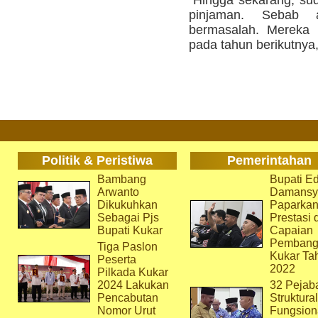
"Hingga sekarang, s
pinjaman. Sebab 
bermasalah. Mereka 
pada tahun berikutnya
Politik & Peristiwa
Pemerintahan
Bambang
Bupati Ed
Arwanto
Damansy
Dikukuhkan
Paparka
Sebagai Pjs
Prestasi 
Bupati Kukar
Capaian
Pembang
Tiga Paslon
Kukar Ta
Peserta
2022
Pilkada Kukar
2024 Lakukan
32 Pejab
Pencabutan
Struktura
Nomor Urut
Fungsion