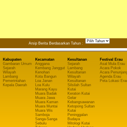
Arsip Berita Berdasarkan Tahun :
Kabupaten
Kecamatan
Kesultanan
Festival Erau
Gambaran Umum
Anggana
Sejarah
Asal Mula Erau
Sejarah
Kembang Janggut
Lambang
Acara Pokok
Wilayah
Kenohan
Kesultanan
Acara Penunjan
Lambang
Kota Bangun
Wilayah
Agenda Erau
Pemerintahan
Loa Janan
Kesultanan
Peta Lokasi Era
Kepala Daerah
Loa Kulu
Silsilah Sultan
Marang Kayu
Kutai
Muara Badak
Keraton Kutai
Muara Jawa
Gelar
Muara Kaman
Kebangsawanan
Muara Muntai
Ketopong Sultan
Muara Wis
Kutai
Samboja
Peninggalan
Sanga-Sanga
Budaya
Sebulu
Mitologi Kutai