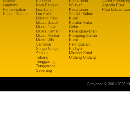
Wilayah
Kenohan
Kesultanan
Acara Penunjan
Lambang
Kota Bangun
Wilayah
Agenda Erau
Pemerintahan
Loa Janan
Kesultanan
Peta Lokasi Era
Kepala Daerah
Loa Kulu
Silsilah Sultan
Marang Kayu
Kutai
Muara Badak
Keraton Kutai
Muara Jawa
Gelar
Muara Kaman
Kebangsawanan
Muara Muntai
Ketopong Sultan
Muara Wis
Kutai
Samboja
Peninggalan
Sanga-Sanga
Budaya
Sebulu
Mitologi Kutai
Tabang
Undang Undang
Tenggarong
Tenggarong
Seberang
Copyright © 2001-2026 Ku