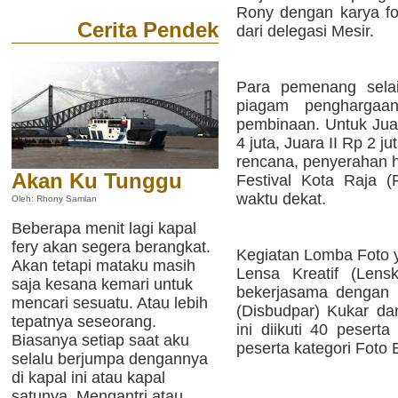
Rony dengan karya fo
Cerita Pendek
dari delegasi Mesir.
Para pemenang selai
piagam pengharga
pembinaan. Untuk Jua
4 juta, Juara II Rp 2 j
rencana, penyerahan h
Akan Ku Tunggu
Festival Kota Raja 
waktu dekat.
Oleh: Rhony Samlan
Beberapa menit lagi kapal
fery akan segera berangkat.
Kegiatan Lomba Foto y
Akan tetapi mataku masih
Lensa Kreatif (Lensk
saja kesana kemari untuk
bekerjasama dengan 
mencari sesuatu. Atau lebih
(Disbudpar) Kukar d
tepatnya seseorang.
ini diikuti 40 pesert
Biasanya setiap saat aku
peserta kategori Foto E
selalu berjumpa dengannya
di kapal ini atau kapal
satunya. Mengantri atau