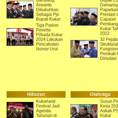
Bambang
Bupati Ed
Arwanto
Damansy
Dikukuhkan
Paparka
Sebagai Pjs
Prestasi 
Bupati Kukar
Capaian
Pembang
Tiga Paslon
Kukar Ta
Peserta
2022
Pilkada Kukar
2024 Lakukan
32 Pejab
Pencabutan
Struktura
Nomor Urut
Fungsion
Pemkab 
Dimutasi
Hiburan
Olahraga
Kukarland
Susun Pr
Festival Jadi
Kerja 202
Agenda
Askab P
Tahunan di
Kukar