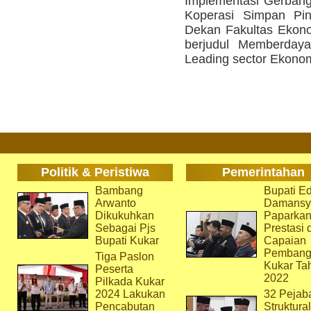
Implementasi Gerban
Koperasi Simpan Pin
Dekan Fakultas Ekono
berjudul Memberday
Leading sector Ekonom
Politik & Peristiwa
Pemerintahan
Bambang
Bupati Ed
Arwanto
Damansy
Dikukuhkan
Paparka
Sebagai Pjs
Prestasi 
Bupati Kukar
Capaian
Pembang
Tiga Paslon
Kukar Ta
Peserta
2022
Pilkada Kukar
2024 Lakukan
32 Pejab
Pencabutan
Struktura