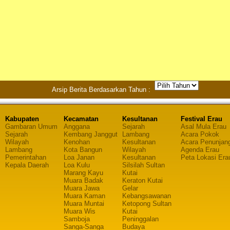
Arsip Berita Berdasarkan Tahun :
Kabupaten
Kecamatan
Kesultanan
Festival Erau
Gambaran Umum
Anggana
Sejarah
Asal Mula Erau
Sejarah
Kembang Janggut
Lambang
Acara Pokok
Wilayah
Kenohan
Kesultanan
Acara Penunjan
Lambang
Kota Bangun
Wilayah
Agenda Erau
Pemerintahan
Loa Janan
Kesultanan
Peta Lokasi Era
Kepala Daerah
Loa Kulu
Silsilah Sultan
Marang Kayu
Kutai
Muara Badak
Keraton Kutai
Muara Jawa
Gelar
Muara Kaman
Kebangsawanan
Muara Muntai
Ketopong Sultan
Muara Wis
Kutai
Samboja
Peninggalan
Sanga-Sanga
Budaya