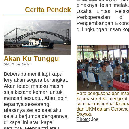
pihaknya telah melak
Cerita Pendek
Usaha Lintas Pelak
Perkoperasian d
Pengembangan Ekonom
di lingkungan insan ko
Akan Ku Tunggu
Oleh: Rhony Samlan
Beberapa menit lagi kapal
fery akan segera berangkat.
Akan tetapi mataku masih
saja kesana kemari untuk
Para pengusaha dan ins
mencari sesuatu. Atau lebih
koperasi ketika mengikuti
tepatnya seseorang.
seminar mengenai Koper
dan UKM dalam Gerbang
Biasanya setiap saat aku
Dayaku
selalu berjumpa dengannya
Photo
: Joe
di kapal ini atau kapal
satunya. Mengantri atau