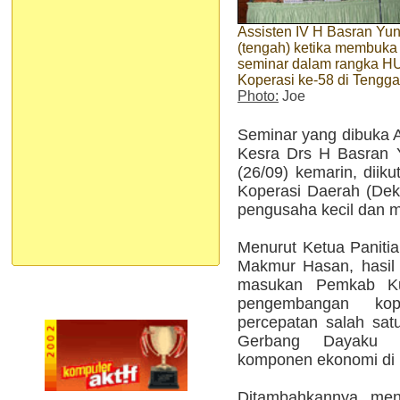
Assisten IV H Basran Yu
(tengah) ketika membuka
seminar dalam rangka H
Koperasi ke-58 di Tengg
Photo:
Joe
Seminar yang dibuka 
Kesra Drs H Basran 
(26/09) kemarin, diik
Koperasi Daerah (Deko
pengusaha kecil dan 
Menurut Ketua Paniti
Makmur Hasan, hasil 
masukan Pemkab Ku
pengembangan kop
percepatan salah sat
Gerbang Dayaku y
komponen ekonomi di 
Ditambahkannya, men