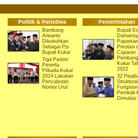
Politik & Peristiwa
Pemerintahan
Bambang
Bupati Ed
Arwanto
Damansy
Dikukuhkan
Paparka
Sebagai Pjs
Prestasi 
Bupati Kukar
Capaian
Pembang
Tiga Paslon
Kukar Ta
Peserta
2022
Pilkada Kukar
2024 Lakukan
32 Pejab
Pencabutan
Struktura
Nomor Urut
Fungsion
Pemkab 
Dimutasi