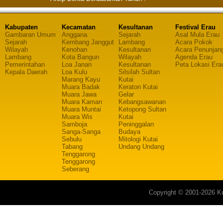
Kabupaten
Kecamatan
Kesultanan
Festival Erau
Gambaran Umum
Anggana
Sejarah
Asal Mula Erau
Sejarah
Kembang Janggut
Lambang
Acara Pokok
Wilayah
Kenohan
Kesultanan
Acara Penunjan
Lambang
Kota Bangun
Wilayah
Agenda Erau
Pemerintahan
Loa Janan
Kesultanan
Peta Lokasi Era
Kepala Daerah
Loa Kulu
Silsilah Sultan
Marang Kayu
Kutai
Muara Badak
Keraton Kutai
Muara Jawa
Gelar
Muara Kaman
Kebangsawanan
Muara Muntai
Ketopong Sultan
Muara Wis
Kutai
Samboja
Peninggalan
Sanga-Sanga
Budaya
Sebulu
Mitologi Kutai
Tabang
Undang Undang
Tenggarong
Tenggarong
Seberang
Copyright © 2001-2026 Ku