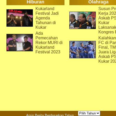
Hiburan
Olahraga
Kukarland
Susun Pr
Festival Jadi
Kerja 202
Agenda
Askab P
Tahunan di
Kukar
Kukar
Laksana
Kongres 
Ada
Pemecahan
Kalahkan
Rekor MURI di
FC di Par
Kukarland
Final, T
Festival 2023
Juara Lig
Askab P
Kukar 20
Arsip Berita Berdasarkan Tahun :