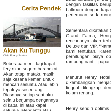
dengan fasilitas beru
Cerita Pendek
ballroom dengan kapa
pertemuan, serta ruan
Sementara dikatakan 
Grand Fatma, Henr
rencananya akan terba
Deluxe dan VIP. "Namu
Akan Ku Tunggu
kami tentukan. Kare
perhitungan biaya op
Oleh: Rhony Samlan
rampung nanti," papar
Beberapa menit lagi kapal
fery akan segera berangkat.
Akan tetapi mataku masih
Menurut Henry, Hote
saja kesana kemari untuk
dikembangkan menjadi
mencari sesuatu. Atau lebih
tinggal dilengkapi deng
tepatnya seseorang.
kolam renang.
Biasanya setiap saat aku
selalu berjumpa dengannya
di kapal ini atau kapal
Henry sendiri optimis
satunya. Mengantri atau