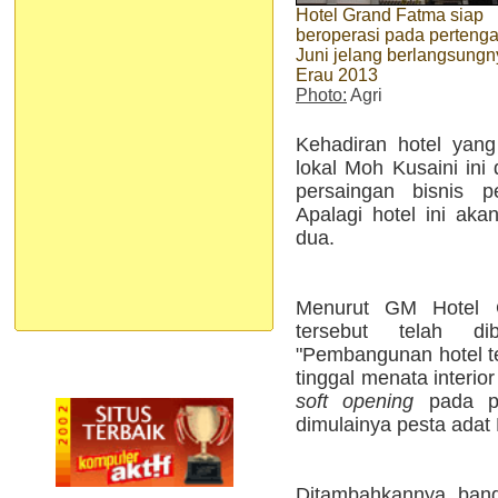
Hotel Grand Fatma siap
beroperasi pada perteng
Juni jelang berlangsungn
Erau 2013
Photo:
Agri
Kehadiran hotel yan
lokal Moh Kusaini ini
persaingan bisnis p
Apalagi hotel ini aka
dua.
Menurut GM Hotel Gr
tersebut telah d
"Pembangunan hotel te
tinggal menata interior
soft opening
pada pe
dimulainya pesta adat 
Ditambahkannya, bangun