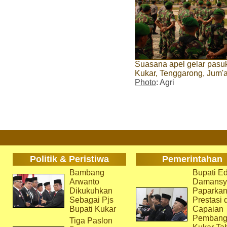
Suasana apel gelar pasuk
Kukar, Tenggarong, Jum'a
Photo
: Agri
Politik & Peristiwa
Pemerintahan
Bambang
Bupati Ed
Arwanto
Damansy
Dikukuhkan
Paparka
Sebagai Pjs
Prestasi 
Bupati Kukar
Capaian
Pembang
Tiga Paslon