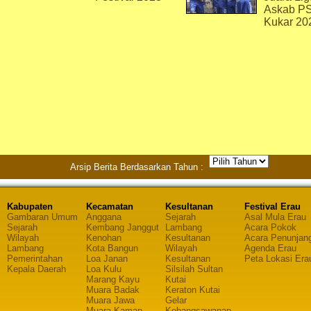
Askab P
Kukar 20
Arsip Berita Berdasarkan Tahun :
Kabupaten
Kecamatan
Kesultanan
Festival Erau
Gambaran Umum
Anggana
Sejarah
Asal Mula Erau
Sejarah
Kembang Janggut
Lambang
Acara Pokok
Wilayah
Kenohan
Kesultanan
Acara Penunjan
Lambang
Kota Bangun
Wilayah
Agenda Erau
Pemerintahan
Loa Janan
Kesultanan
Peta Lokasi Era
Kepala Daerah
Loa Kulu
Silsilah Sultan
Marang Kayu
Kutai
Muara Badak
Keraton Kutai
Muara Jawa
Gelar
Muara Kaman
Kebangsawanan