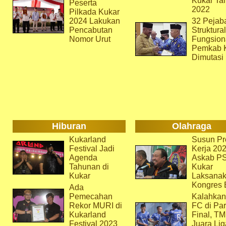
Kukar Ta
Peserta
2022
Pilkada Kukar
2024 Lakukan
32 Pejab
Pencabutan
Struktura
Nomor Urut
Fungsion
Pemkab 
Dimutasi
Hiburan
Olahraga
Kukarland
Susun Pr
Festival Jadi
Kerja 202
Agenda
Askab P
Tahunan di
Kukar
Kukar
Laksana
Kongres 
Ada
Pemecahan
Kalahkan
Rekor MURI di
FC di Par
Kukarland
Final, T
Festival 2023
Juara Lig