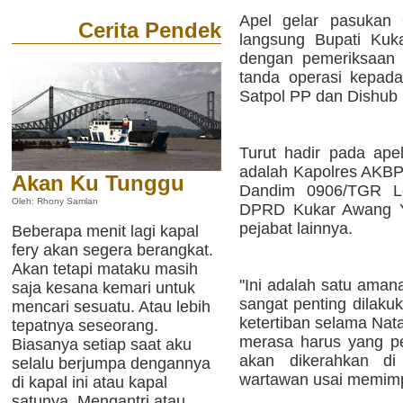
Apel gelar pasukan O
Cerita Pendek
langsung Bupati Kuka
dengan pemeriksaan 
tanda operasi kepada 
Satpol PP dan Dishub 
Turut hadir pada apel
adalah Kapolres AKBP 
Akan Ku Tunggu
Dandim 0906/TGR Let
Oleh: Rhony Samlan
DPRD Kukar Awang Ya
pejabat lainnya.
Beberapa menit lagi kapal
fery akan segera berangkat.
Akan tetapi mataku masih
"Ini adalah satu amana
saja kesana kemari untuk
sangat penting dilaku
mencari sesuatu. Atau lebih
ketertiban selama Nata
tepatnya seseorang.
merasa harus yang p
Biasanya setiap saat aku
akan dikerahkan di
selalu berjumpa dengannya
wartawan usai memimpi
di kapal ini atau kapal
satunya. Mengantri atau