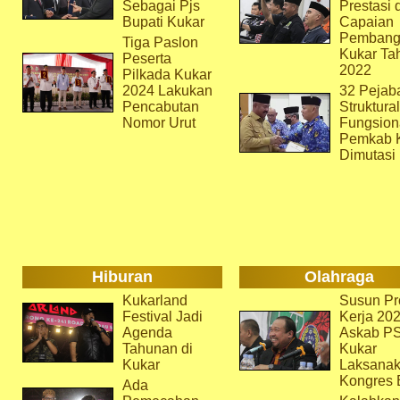
Sebagai Pjs
Prestasi 
Bupati Kukar
Capaian
Pembang
Tiga Paslon
Kukar Ta
Peserta
2022
Pilkada Kukar
2024 Lakukan
32 Pejab
Pencabutan
Struktura
Nomor Urut
Fungsion
Pemkab 
Dimutasi
Hiburan
Olahraga
Kukarland
Susun Pr
Festival Jadi
Kerja 202
Agenda
Askab P
Tahunan di
Kukar
Kukar
Laksana
Kongres 
Ada