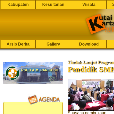
Kabupaten
Kesultanan
Wisata
Arsip Berita
Gallery
Download
Tindak Lanjut Progra
Pendidik SMK
Suasana pembukaan