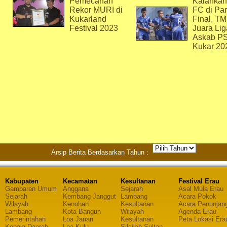
Pemecahan
Kalahkan
Rekor MURI di
FC di Par
Kukarland
Final, T
Festival 2023
Juara Lig
Askab P
Kukar 20
Arsip Berita Berdasarkan Tahun :
Kabupaten
Kecamatan
Kesultanan
Festival Erau
Gambaran Umum
Anggana
Sejarah
Asal Mula Erau
Sejarah
Kembang Janggut
Lambang
Acara Pokok
Wilayah
Kenohan
Kesultanan
Acara Penunjan
Lambang
Kota Bangun
Wilayah
Agenda Erau
Pemerintahan
Loa Janan
Kesultanan
Peta Lokasi Era
Kepala Daerah
Loa Kulu
Silsilah Sultan