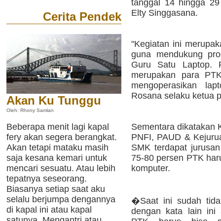
tanggal 14 hingga 2
Elty Singgasana.
Cerita Pendek
"Kegiatan ini merupa
guna mendukung pro
Guru Satu Laptop. P
merupakan para PTK
mengoperasikan lap
Rosana selaku ketua pa
Akan Ku Tunggu
Oleh: Rhony Samlan
Beberapa menit lagi kapal
Sementara dikatakan K
fery akan segera berangkat.
PNFI, PAUD & Kejuru
Akan tetapi mataku masih
SMK terdapat jurusan 
saja kesana kemari untuk
75-80 persen PTK har
mencari sesuatu. Atau lebih
komputer.
tepatnya seseorang.
Biasanya setiap saat aku
selalu berjumpa dengannya
�Saat ini sudah tid
di kapal ini atau kapal
dengan kata lain ini
satunya. Mengantri atau