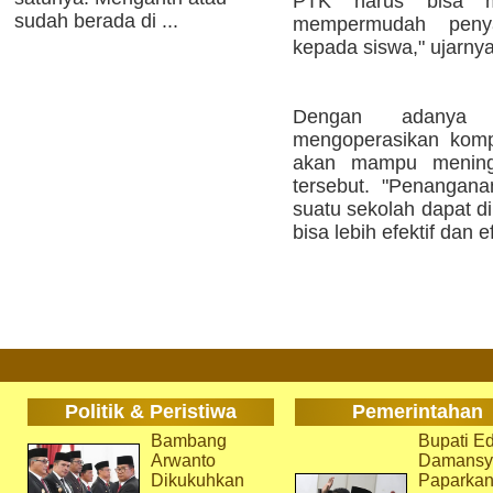
PTK harus bisa m
sudah berada di ...
mempermudah peny
kepada siswa," ujarnya
Dengan adanya
mengoperasikan kompu
akan mampu mening
tersebut. "Penangan
suatu sekolah dapat di
bisa lebih efektif dan e
Politik & Peristiwa
Pemerintahan
Bambang
Bupati Ed
Arwanto
Damansy
Dikukuhkan
Paparka