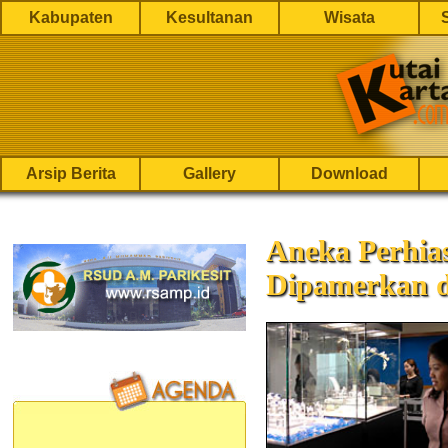
Kabupaten
Kesultanan
Wisata
Arsip Berita
Gallery
Download
Aneka Perhias
Dipamerkan d