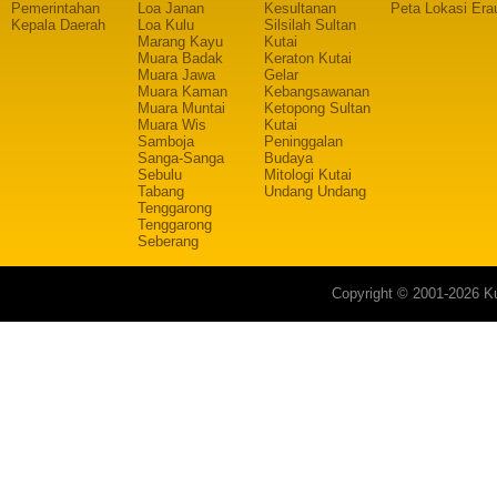
Pemerintahan
Loa Janan
Kesultanan
Peta Lokasi Era
Kepala Daerah
Loa Kulu
Silsilah Sultan
Marang Kayu
Kutai
Muara Badak
Keraton Kutai
Muara Jawa
Gelar
Muara Kaman
Kebangsawanan
Muara Muntai
Ketopong Sultan
Muara Wis
Kutai
Samboja
Peninggalan
Sanga-Sanga
Budaya
Sebulu
Mitologi Kutai
Tabang
Undang Undang
Tenggarong
Tenggarong
Seberang
Copyright © 2001-2026 Ku