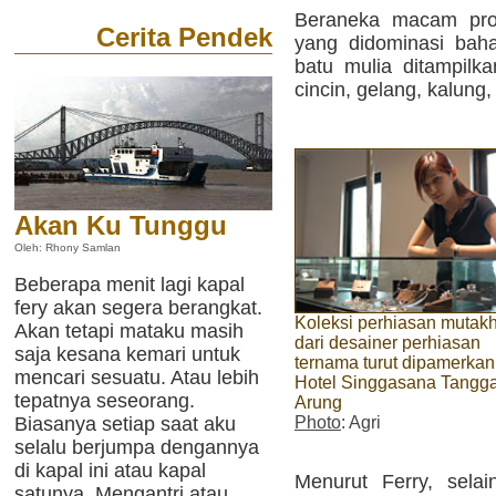
Beraneka macam prod
Cerita Pendek
yang didominasi bah
batu mulia ditampilk
cincin, gelang, kalung, 
Akan Ku Tunggu
Oleh: Rhony Samlan
Beberapa menit lagi kapal
fery akan segera berangkat.
Koleksi perhiasan mutakh
Akan tetapi mataku masih
dari desainer perhiasan
saja kesana kemari untuk
ternama turut dipamerkan
mencari sesuatu. Atau lebih
Hotel Singgasana Tangg
tepatnya seseorang.
Arung
Biasanya setiap saat aku
Photo
: Agri
selalu berjumpa dengannya
di kapal ini atau kapal
Menurut Ferry, sela
satunya. Mengantri atau