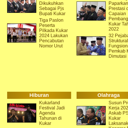
Dikukuhkan
Paparka
Sebagai Pjs
Prestasi 
Bupati Kukar
Capaian
Pembang
Tiga Paslon
Kukar Ta
Peserta
2022
Pilkada Kukar
2024 Lakukan
32 Pejab
Pencabutan
Struktura
Nomor Urut
Fungsion
Pemkab 
Dimutasi
Hiburan
Olahraga
Kukarland
Susun Pr
Festival Jadi
Kerja 202
Agenda
Askab P
Tahunan di
Kukar
Kukar
Laksana