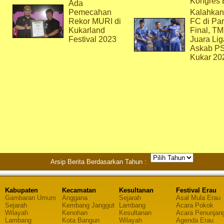
Kongres 
Ada
Pemecahan
Kalahkan
Rekor MURI di
FC di Par
Kukarland
Final, T
Festival 2023
Juara Lig
Askab P
Kukar 20
Arsip Berita Berdasarkan Tahun :
Kabupaten
Kecamatan
Kesultanan
Festival Erau
Gambaran Umum
Anggana
Sejarah
Asal Mula Erau
Sejarah
Kembang Janggut
Lambang
Acara Pokok
Wilayah
Kenohan
Kesultanan
Acara Penunjan
Lambang
Kota Bangun
Wilayah
Agenda Erau