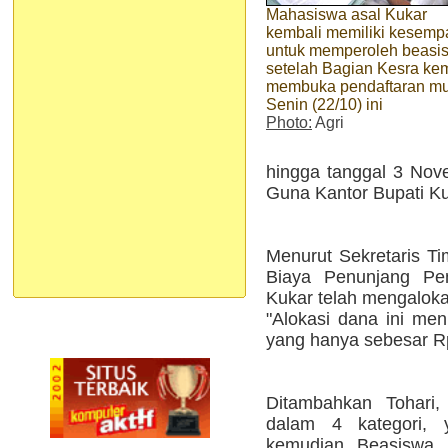
Mahasiswa asal Kukar
kembali memiliki kesemp
untuk memperoleh beasi
setelah Bagian Kesra ke
membuka pendaftaran mu
Senin (22/10) ini
Photo:
Agri
hingga tanggal 3 Nov
Guna Kantor Bupati Ku
Menurut Sekretaris T
Biaya Penunjang Pen
Kukar telah mengaloka
"Alokasi dana ini men
yang hanya sebesar Rp 
Ditambahkan Tohari,
dalam 4 kategori, 
kemudian Beasiswa 