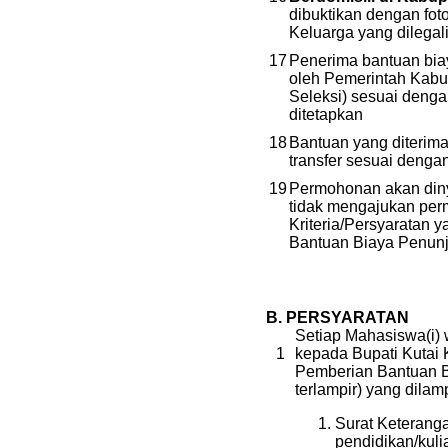
dibuktikan dengan fot
Keluarga yang dilegal
17
Penerima bantuan bia
oleh Pemerintah Kabu
Seleksi) sesuai dengan
ditetapkan
18
Bantuan yang diterima
transfer sesuai denga
19
Permohonan akan din
tidak mengajukan per
Kriteria/Persyaratan 
Bantuan Biaya Penunj
B. PERSYARATAN
Setiap Mahasiswa(i)
1
kepada Bupati Kutai
Pemberian Bantuan B
terlampir) yang dilamp
Surat Keteranga
pendidikan/kuli