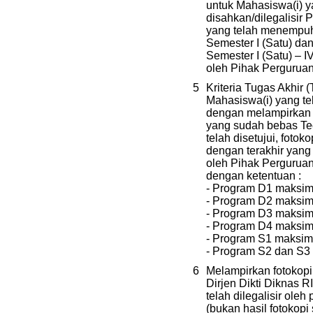
untuk Mahasiswa(i) y
disahkan/dilegalisir 
yang telah menempuh
Semester I (Satu) d
Semester I (Satu) – I
oleh Pihak Perguruan
5
Kriteria Tugas Akhir (
Mahasiswa(i) yang tel
dengan melampirkan 
yang sudah bebas Teo
telah disetujui, fotok
dengan terakhir yang 
oleh Pihak Perguruan 
dengan ketentuan :
- Program D1 maksima
- Program D2 maksim
- Program D3 maksim
- Program D4 maksim
- Program S1 maksim
- Program S2 dan S3
6
Melampirkan fotokopi 
Dirjen Dikti Diknas 
telah dilegalisir oleh
(bukan hasil fotokopi 