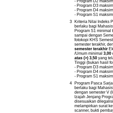
- Program D2 maksim
- Program D3 maksim
- Program D4 maksim
- Program S1 maksim
3
Kriteria Nilai Indeks 
berlaku bagi Mahasi
Program S1 minimal 
sampai dengan Semes
fotokopi KHS Semest
semester terakhir, d
semester terakhir
Ek
/Umum minimal
3,00
atas (>) 3,50
yang tel
Tinggi (bukan hasil f
- Program D3 maksim
- Program D4 maksima
- Program S1 maksima
4
Program Pasca Sarjan
berlaku bagi Mahasis
dengan semester V (l
Izajah Jenjang Prog
disesuaikan dilegalis
melampirkan surat ket
scanner, bukti pemba