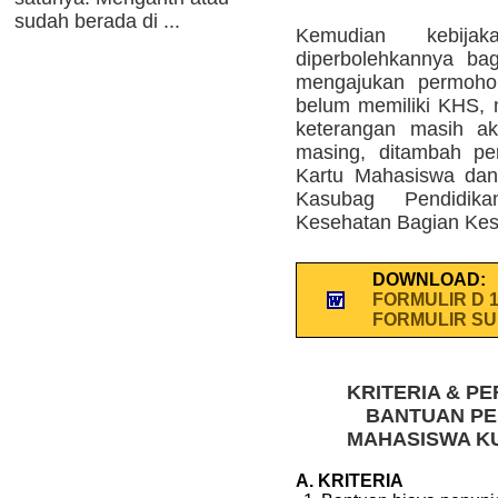
sudah berada di ...
Kemudian kebija
diperbolehkannya ba
mengajukan permoho
belum memiliki KHS, 
keterangan masih ak
masing, ditambah per
Kartu Mahasiswa dan 
Kasubag Pendidik
Kesehatan Bagian Kesr
DOWNLOAD:
FORMULIR D 1 
FORMULIR SU
KRITERIA & P
BANTUAN PE
MAHASISWA KU
A. KRITERIA