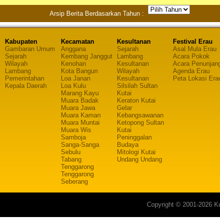
Arsip Berita Berdasarkan Tahun :
Kabupaten
Kecamatan
Kesultanan
Festival Erau
Gambaran Umum
Anggana
Sejarah
Asal Mula Erau
Sejarah
Kembang Janggut
Lambang
Acara Pokok
Wilayah
Kenohan
Kesultanan
Acara Penunjan
Lambang
Kota Bangun
Wilayah
Agenda Erau
Pemerintahan
Loa Janan
Kesultanan
Peta Lokasi Era
Kepala Daerah
Loa Kulu
Silsilah Sultan
Marang Kayu
Kutai
Muara Badak
Keraton Kutai
Muara Jawa
Gelar
Muara Kaman
Kebangsawanan
Muara Muntai
Ketopong Sultan
Muara Wis
Kutai
Samboja
Peninggalan
Sanga-Sanga
Budaya
Sebulu
Mitologi Kutai
Tabang
Undang Undang
Tenggarong
Tenggarong
Seberang
Copyright © 2001-2026 Ku