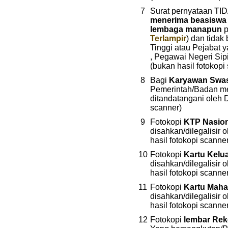
7
Surat pernyataan TI
menerima beasisw
lembaga manapun
p
Terlampir
) dan tidak
Tinggi atau Pejabat 
, Pegawai Negeri Si
(bukan hasil fotokopi 
8
Bagi
Karyawan Swa
Pemerintah/Badan m
ditandatangani oleh D
scanner)
9
Fotokopi
KTP Nasio
disahkan/dilegalisir
hasil fotokopi scanner
10
Fotokopi
Kartu Kelu
disahkan/dilegalisir
hasil fotokopi scanne
11
Fotokopi
Kartu Maha
disahkan/dilegalisir
hasil fotokopi scanne
12
Fotokopi
lembar Re