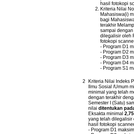
hasil fotokopi s
Kriteria Nilai N
Mahasiswa(i) mu
bagi Mahasiswa
terakhir Melamp
sampai dengan 
dilegalisir oleh
fotokopi scanne
- Program D1 ma
- Program D2 m
- Program D3 m
- Program D4 m
- Program S1 m
2
Kriteria Nilai Indeks
Ilmu Sosial /Umum mi
minimal yang telah 
dengan terakhir den
Semester I (Satu) sa
nilai
ditentukan pada
Eksakta minimal
2,75
yang telah dilegalisi
hasil fotokopi scanne
- Program D1 maksima