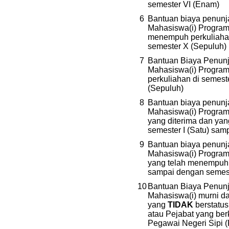
semester VI (Enam)
6
Bantuan biaya penunj
Mahasiswa(i) Program
menempuh perkuliahan
semester X (Sepuluh)
7
Bantuan Biaya Penunj
Mahasiswa(i) Program
perkuliahan di semest
(Sepuluh)
8
Bantuan biaya penunj
Mahasiswa(i) Program
yang diterima dan ya
semester I (Satu) sam
9
Bantuan biaya penunj
Mahasiswa(i) Program 
yang telah menempuh p
sampai dengan semest
10
Bantuan Biaya Penunj
Mahasiswa(i) murni d
yang
TIDAK
berstatus
atau Pejabat yang ber
Pegawai Negeri Sipi 