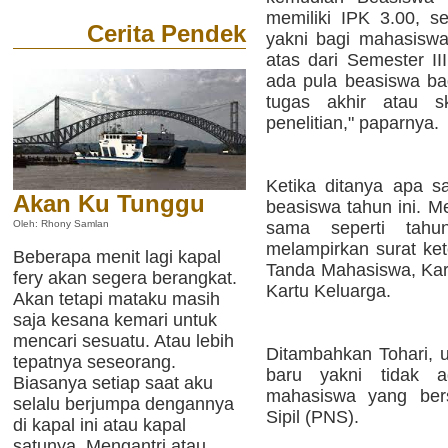
memiliki IPK 3.00, se
Cerita Pendek
yakni bagi mahasiswa
atas dari Semester I
ada pula beasiswa b
tugas akhir atau sk
penelitian," paparnya.
Ketika ditanya apa s
Akan Ku Tunggu
beasiswa tahun ini. M
sama seperti tahun
Oleh: Rhony Samlan
melampirkan surat ket
Beberapa menit lagi kapal
Tanda Mahasiswa, Kart
fery akan segera berangkat.
Kartu Keluarga.
Akan tetapi mataku masih
saja kesana kemari untuk
mencari sesuatu. Atau lebih
Ditambahkan Tohari, u
tepatnya seseorang.
baru yakni tidak 
Biasanya setiap saat aku
mahasiswa yang bers
selalu berjumpa dengannya
Sipil (PNS).
di kapal ini atau kapal
satunya. Mengantri atau