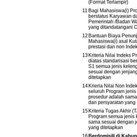
(Format Terlampir)
11
Bagi Mahasiswa(i) P
berstatus Karyawan 
Pemerintah /Badan Waj
yang ditandatangani O
12
Bantuan Biaya Penunj
Mahasiswa(i) asal Kut
prestasi dan non Indek
13
Kriteria Nilai Indeks P
diatas standarisasi b
S1 semua jenis kelen
sesuai dengan jenjan
ditetapkan
14
Krieria Nilai Non Inde
seluruh Program jenis
prosedur adalah sama
dan persyaratan yang 
15
Kriteria Tugas Akhir (
Program semua jenis 
sama sesuai dengan j
yang ditetapkan
16
Berdomisili di Kabu