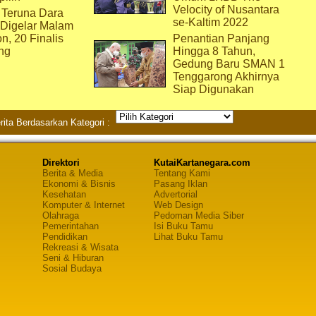
Velocity of Nusantara
 Teruna Dara
se-Kaltim 2022
 Digelar Malam
on, 20 Finalis
Penantian Panjang
ng
Hingga 8 Tahun,
Gedung Baru SMAN 1
Tenggarong Akhirnya
Siap Digunakan
rita Berdasarkan Kategori :
Direktori
KutaiKartanegara.com
Berita & Media
Tentang Kami
Ekonomi & Bisnis
Pasang Iklan
Kesehatan
Advertorial
Komputer & Internet
Web Design
Olahraga
Pedoman Media Siber
Pemerintahan
Isi Buku Tamu
Pendidikan
Lihat Buku Tamu
Rekreasi & Wisata
Seni & Hiburan
Sosial Budaya