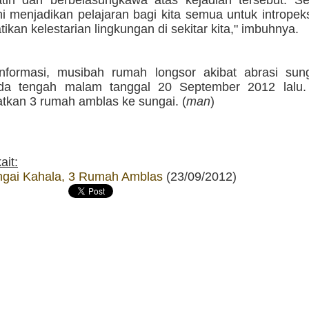
hatin dan berbelasungkawa atas kejadian tersebut. S
ni menjadikan pelajaran bagi kita semua untuk intropeksi
kan kelestarian lingkungan di sekitar kita," imbuhnya.
nformasi, musibah rumah longsor akibat abrasi sun
ada tengah malam tanggal 20 September 2012 lalu. 
tkan 3 rumah amblas ke sungai. (
man
)
ait:
ngai Kahala, 3 Rumah Amblas
(23/09/2012)