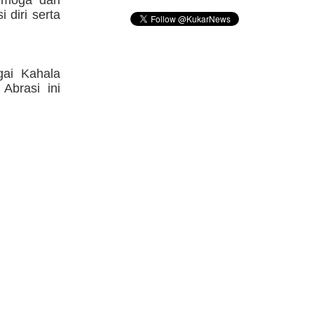
emoga dari
 diri serta
gai Kahala
Abrasi ini