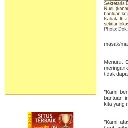
Sekretaris 
Rusli (kan
bantuan ke
Kahala Ibr
sekitar loka
Photo:
Dok.
masak/mak
Menurut S
meringank
tidak dapa
"Kami ber
bantuan i
kita yang 
"Kami at