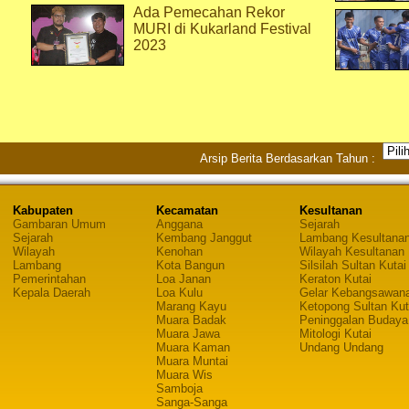
Ada Pemecahan Rekor
MURI di Kukarland Festival
2023
Arsip Berita Berdasarkan Tahun :
Kabupaten
Kecamatan
Kesultanan
Gambaran Umum
Anggana
Sejarah
Sejarah
Kembang Janggut
Lambang Kesultana
Wilayah
Kenohan
Wilayah Kesultanan
Lambang
Kota Bangun
Silsilah Sultan Kutai
Pemerintahan
Loa Janan
Keraton Kutai
Kepala Daerah
Loa Kulu
Gelar Kebangsawan
Marang Kayu
Ketopong Sultan Kut
Muara Badak
Peninggalan Budaya
Muara Jawa
Mitologi Kutai
Muara Kaman
Undang Undang
Muara Muntai
Muara Wis
Samboja
Sanga-Sanga