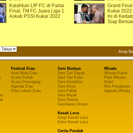
Kalahkan LIP FC di Partai
Grand Final
Final, TM FC Juara Liga 1
Kukar 2022
Askab PSSI Kukar 2022
Ini di Kedat
Siap Bersai
Arsip Be
Festival Erau
Seni Budaya
Wisata
Asal Mula Erau
Seni Tari Dayak
Wisata Kukar
n
Acara Pokok
Seni Tari Kutai
Peta Wisata
Acara Penunjang
Seni Arsitektur
Hotel
Agenda Erau
Seni Kriya
Biro Perjalanan
Peta Lokasi Erau
Seni Pahat
Agenda Wisata
an
Seni Musik
ai
Seni Drama
Gambaran Umum
Kesah Loco
Arsip Kesah Loco
Kirim Kesah Loco
Cerita Pendek