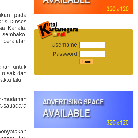
kukan pada
aris Dinsos
sa Kahala,
an sembako,
eralatan
Username
Password
dkan untuk
 rusak dan
aktu lalu.
ah-mudahan
a-sauadara
menyatakan