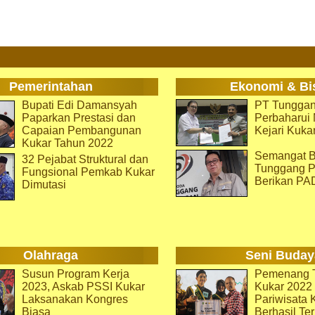
Pemerintahan
Ekonomi & Bi
Bupati Edi Damansyah
PT Tunggan
Paparkan Prestasi dan
Perbaharu
Capaian Pembangunan
Kejari Kuka
Kukar Tahun 2022
Semangat B
32 Pejabat Struktural dan
Tunggang P
Fungsional Pemkab Kukar
Berikan PA
Dimutasi
Olahraga
Seni Buday
Susun Program Kerja
Pemenang T
2023, Askab PSSI Kukar
Kukar 2022 
Laksanakan Kongres
Pariwisata 
Biasa
Berhasil Ter