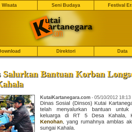
Wisata
Seni Budaya
Festival E
Download
Direktori
Data
s Salurkan Bantuan Korban Longs
Kahala
KutaiKartanegara.com
- 05/10/2012 18:13
Dinas Sosial (Dinsos) Kutai Kartaneg
telah menyalurkan bantuan untuk
keluarga di RT 5 Desa Kahala, 
Kenohan
, yang rumahnya amblas aki
sungai Kahala.