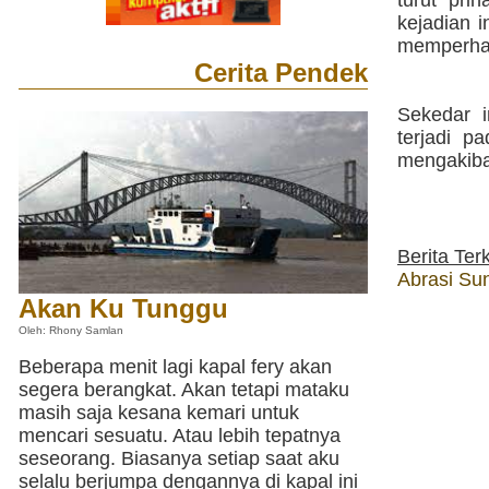
turut pri
kejadian i
memperhati
Cerita Pendek
Sekedar i
terjadi p
mengakiba
Berita Terk
Abrasi Su
Akan Ku Tunggu
Oleh: Rhony Samlan
Beberapa menit lagi kapal fery akan
segera berangkat. Akan tetapi mataku
masih saja kesana kemari untuk
mencari sesuatu. Atau lebih tepatnya
seseorang. Biasanya setiap saat aku
selalu berjumpa dengannya di kapal ini