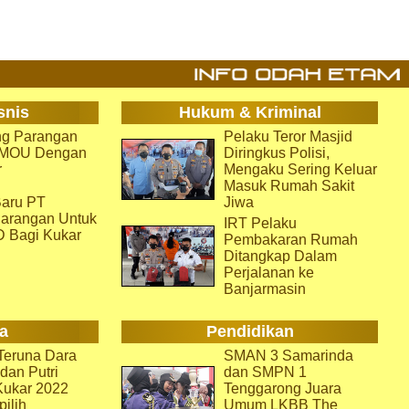
snis
Hukum & Kriminal
g Parangan
Pelaku Teror Masjid
i MOU Dengan
Diringkus Polisi,
r
Mengaku Sering Keluar
Masuk Rumah Sakit
aru PT
Jiwa
arangan Untuk
IRT Pelaku
D Bagi Kukar
Pembakaran Rumah
Ditangkap Dalam
Perjalanan ke
Banjarmasin
a
Pendidikan
eruna Dara
SMAN 3 Samarinda
dan Putri
dan SMPN 1
Kukar 2022
Tenggarong Juara
pilih
Umum LKBB The