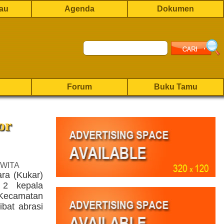
rau
Agenda
Dokumen
Forum
Buku Tamu
or
 WITA
ara (Kukar)
 2 kepala
Kecamatan
bat abrasi