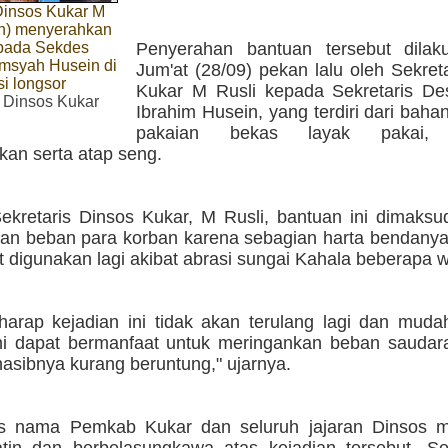
Dinsos Kukar M
an) menyerahkan
pada Sekdes
Penyerahan bantuan tersebut dila
amsyah Husein di
Jum'at (28/09) pekan lalu oleh Sekret
si longsor
Kukar M Rusli kepada Sekretaris De
 Dinsos Kukar
Ibrahim Husein, yang terdiri dari bah
pakaian bekas layak pakai, p
an serta atap seng.
ekretaris Dinsos Kukar, M Rusli, bantuan ini dimaksu
an beban para korban karena sebagian harta bendanya
t digunakan lagi akibat abrasi sungai Kahala beberapa w
harap kejadian ini tidak akan terulang lagi dan mud
ni dapat bermanfaat untuk meringankan beban saudar
nasibnya kurang beruntung," ujarnya.
as nama Pemkab Kukar dan seluruh jajaran Dinsos 