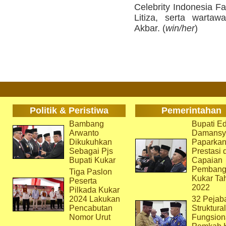
Celebrity Indonesia F
Litiza, serta warta
Akbar. (
win/her
)
Politik & Peristiwa
Pemerintahan
Bambang
Bupati Ed
Arwanto
Damansy
Dikukuhkan
Paparka
Sebagai Pjs
Prestasi 
Bupati Kukar
Capaian
Pembang
Tiga Paslon
Kukar Ta
Peserta
2022
Pilkada Kukar
2024 Lakukan
32 Pejab
Pencabutan
Struktura
Nomor Urut
Fungsion