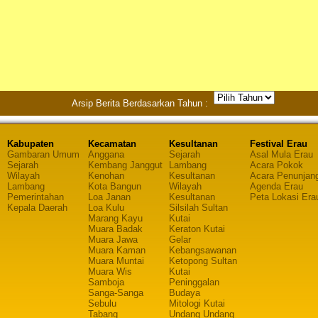
Arsip Berita Berdasarkan Tahun :
Kabupaten
Kecamatan
Kesultanan
Festival Erau
Gambaran Umum
Anggana
Sejarah
Asal Mula Erau
Sejarah
Kembang Janggut
Lambang
Acara Pokok
Wilayah
Kenohan
Kesultanan
Acara Penunjan
Lambang
Kota Bangun
Wilayah
Agenda Erau
Pemerintahan
Loa Janan
Kesultanan
Peta Lokasi Era
Kepala Daerah
Loa Kulu
Silsilah Sultan
Marang Kayu
Kutai
Muara Badak
Keraton Kutai
Muara Jawa
Gelar
Muara Kaman
Kebangsawanan
Muara Muntai
Ketopong Sultan
Muara Wis
Kutai
Samboja
Peninggalan
Sanga-Sanga
Budaya
Sebulu
Mitologi Kutai
Tabang
Undang Undang