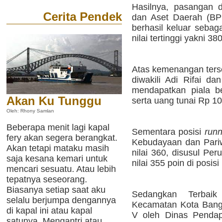
Hasilnya, pasangan 
Cerita Pendek
dan Aset Daerah (BP
berhasil keluar sebag
nilai tertinggi yakni 38
Atas kemenangan ters
diwakili Adi Rifai da
mendapatkan piala ber
Akan Ku Tunggu
serta uang tunai Rp 10 
Oleh: Rhony Samlan
Beberapa menit lagi kapal
Sementara posisi
runn
fery akan segera berangkat.
Kebudayaan dan Pariw
Akan tetapi mataku masih
nilai 360, disusul P
saja kesana kemari untuk
nilai 355 poin di posisi I
mencari sesuatu. Atau lebih
tepatnya seseorang.
Biasanya setiap saat aku
Sedangkan Terbai
selalu berjumpa dengannya
Kecamatan Kota Bangu
di kapal ini atau kapal
V oleh Dinas Pendap
satunya. Mengantri atau