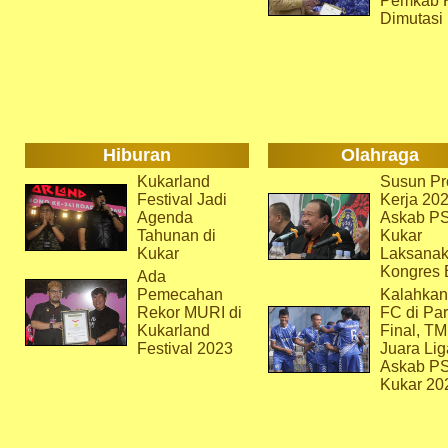
Pemkab 
Dimutasi
Hiburan
Olahraga
Kukarland
Susun Pr
Festival Jadi
Kerja 202
Agenda
Askab P
Tahunan di
Kukar
Kukar
Laksana
Kongres 
Ada
Pemecahan
Kalahkan
Rekor MURI di
FC di Par
Kukarland
Final, T
Festival 2023
Juara Lig
Askab P
Kukar 20