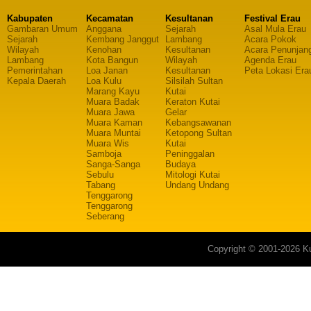
Kabupaten
Kecamatan
Kesultanan
Festival Erau
Gambaran Umum
Anggana
Sejarah
Asal Mula Erau
Sejarah
Kembang Janggut
Lambang
Acara Pokok
Wilayah
Kenohan
Kesultanan
Acara Penunjan
Lambang
Kota Bangun
Wilayah
Agenda Erau
Pemerintahan
Loa Janan
Kesultanan
Peta Lokasi Era
Kepala Daerah
Loa Kulu
Silsilah Sultan
Marang Kayu
Kutai
Muara Badak
Keraton Kutai
Muara Jawa
Gelar
Muara Kaman
Kebangsawanan
Muara Muntai
Ketopong Sultan
Muara Wis
Kutai
Samboja
Peninggalan
Sanga-Sanga
Budaya
Sebulu
Mitologi Kutai
Tabang
Undang Undang
Tenggarong
Tenggarong
Seberang
Copyright © 2001-2026 Ku