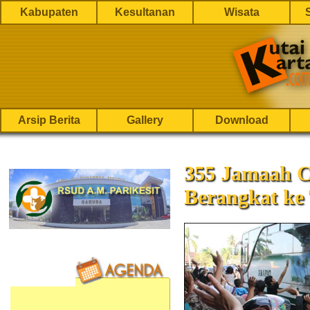
Kabupaten
Kesultanan
Wisata
Arsip Berita
Gallery
Download
355 Jamaah C
Berangkat ke