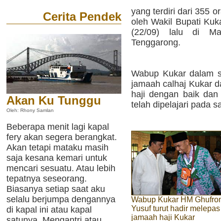
yang terdiri dari 355 
Cerita Pendek
oleh Wakil Bupati Ku
(22/09) lalu di Ma
Tenggarong.
Wabup Kukar dalam s
jamaah calhaj Kukar d
haji dengan baik dan
Akan Ku Tunggu
telah dipelajari pada s
Oleh: Rhony Samlan
Beberapa menit lagi kapal
fery akan segera berangkat.
Akan tetapi mataku masih
saja kesana kemari untuk
mencari sesuatu. Atau lebih
tepatnya seseorang.
Biasanya setiap saat aku
selalu berjumpa dengannya
Wabup Kukar HM Ghufro
Yusuf turut hadir melepas
di kapal ini atau kapal
jamaah haji Kukar
satunya. Mengantri atau