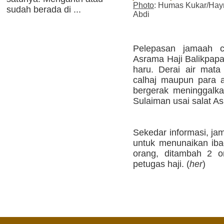
Photo
: Humas Kukar/Hay
sudah berada di ...
Abdi
Pelepasan jamaah c
Asrama Haji Balikpapa
haru. Derai air mata
calhaj maupun para a
bergerak meninggalk
Sulaiman usai salat As
Sekedar informasi, ja
untuk menunaikan ibad
orang, ditambah 2 o
petugas haji. (
her
)