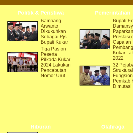
Politik & Peristiwa
Pemerintahan
Bambang
Bupati Ed
Arwanto
Damansy
Dikukuhkan
Paparka
Sebagai Pjs
Prestasi 
Bupati Kukar
Capaian
Pembang
Tiga Paslon
Kukar Ta
Peserta
2022
Pilkada Kukar
2024 Lakukan
32 Pejab
Pencabutan
Struktura
Nomor Urut
Fungsion
Pemkab 
Dimutasi
Hiburan
Olahraga