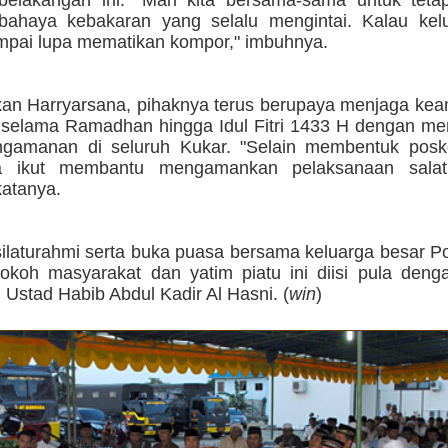
belakangan ini. "Mari kita bersama-sama untuk tet
bahaya kebakaran yang selalu mengintai. Kalau kel
mpai lupa mematikan kompor," imbuhnya.
an Harryarsana, pihaknya terus berupaya menjaga ke
n selama Ramadhan hingga Idul Fitri 1433 H dengan me
gamanan di seluruh Kukar. "Selain membentuk posko
a ikut membantu mengamankan pelaksanaan salat 
katanya.
silaturahmi serta buka puasa bersama keluarga besar P
okoh masyarakat dan yatim piatu ini diisi pula deng
i Ustad Habib Abdul Kadir Al Hasni. (
win
)