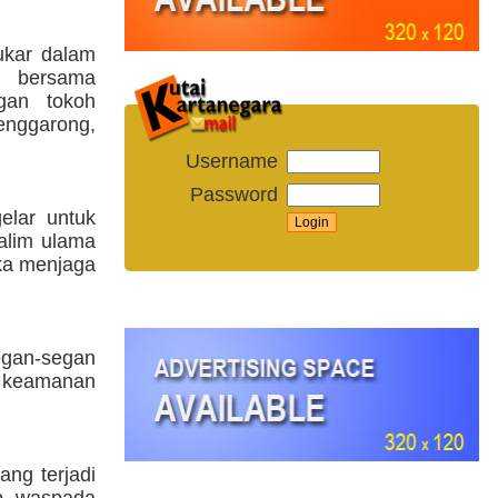
ukar dalam
a bersama
gan tokoh
enggarong,
Username
Password
elar untuk
 alim ulama
gka menjaga
segan-segan
u keamanan
ng terjadi