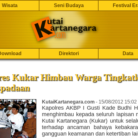
Wisata
Seni Budaya
Festival E
Download
Direktori
Data
res Kukar Himbau Warga Tingkat
padaan
KutaiKartanegara.com
- 15/08/2012 15:02
Kapolres AKBP I Gusti Kade Budhi H
menghimbau kepada seluruh lapisan 
Kutai Kartanegara (Kukar) untuk sela
terhadap ancaman bahaya kebakar
gangguan keamanan dan ketertiban lai