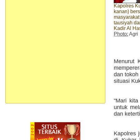
Kapolres Ku
kanan) ber
masyarakat
tausiyah da
Kadir Al Ha
Photo:
Agri
Menurut K
memperera
dan tokoh
situasi Ku
"Mari kit
untuk mel
dan ketert
Kapolres 