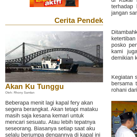
di Kukar 
terhadap 
jangan sa
Cerita Pendek
Ditambahk
ketertiba
posko pen
kami jug
demikian 
Kegiatan 
bersama t
Akan Ku Tunggu
rohani dar
Oleh: Rhony Samlan
Beberapa menit lagi kapal fery akan
segera berangkat. Akan tetapi mataku
masih saja kesana kemari untuk
mencari sesuatu. Atau lebih tepatnya
seseorang. Biasanya setiap saat aku
selalu berjumpa dengannya di kapal ini