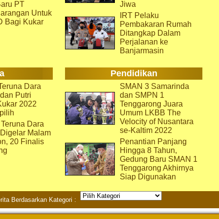
aru PT
Jiwa
arangan Untuk
IRT Pelaku
D Bagi Kukar
Pembakaran Rumah
Ditangkap Dalam
Perjalanan ke
Banjarmasin
a
Pendidikan
eruna Dara
SMAN 3 Samarinda
dan Putri
dan SMPN 1
Kukar 2022
Tenggarong Juara
pilih
Umum LKBB The
Velocity of Nusantara
 Teruna Dara
se-Kaltim 2022
 Digelar Malam
on, 20 Finalis
Penantian Panjang
ng
Hingga 8 Tahun,
Gedung Baru SMAN 1
Tenggarong Akhirnya
Siap Digunakan
rita Berdasarkan Kategori :