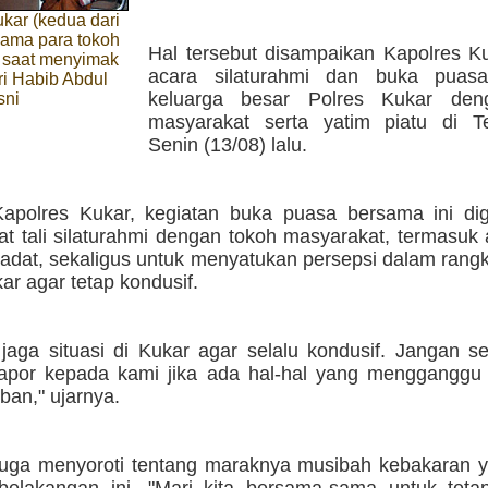
kar (kedua dari
sama para tokoh
Hal tersebut disampaikan Kapolres K
 saat menyimak
acara silaturahmi dan buka puas
ri Habib Abdul
keluarga besar Polres Kukar den
sni
masyarakat serta yatim piatu di T
Senin (13/08) lalu.
apolres Kukar, kegiatan buka puasa bersama ini dig
t tali silaturahmi dengan tokoh masyarakat, termasuk
 adat, sekaligus untuk menyatukan persepsi dalam ran
kar agar tetap kondusif.
a jaga situasi di Kukar agar selalu kondusif. Jangan 
apor kepada kami jika ada hal-hal yang menggangg
iban," ujarnya.
juga menyoroti tentang maraknya musibah kebakaran ya