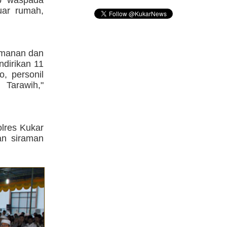
ap waspada
uar rumah,
amanan dan
ndirikan 11
, personil
Tarawih,"
olres Kukar
an siraman