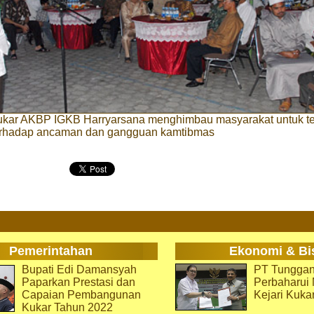
ukar AKBP IGKB Harryarsana menghimbau masyarakat untuk t
rhadap ancaman dan gangguan kamtibmas
Pemerintahan
Ekonomi & Bi
Bupati Edi Damansyah
PT Tunggan
Paparkan Prestasi dan
Perbaharu
Capaian Pembangunan
Kejari Kuka
Kukar Tahun 2022