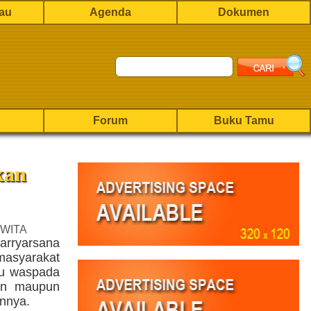
rau
Agenda
Dokumen
Forum
Buku Tamu
kan
 WITA
arryarsana
masyarakat
lu waspada
an maupun
nnya.