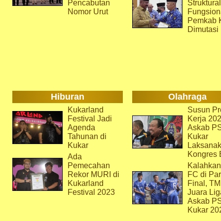
Pencabutan
Struktura
Nomor Urut
Fungsion
Pemkab 
Dimutasi
Hiburan
Olahraga
Kukarland
Susun Pr
Festival Jadi
Kerja 202
Agenda
Askab P
Tahunan di
Kukar
Kukar
Laksana
Kongres 
Ada
Pemecahan
Kalahkan
Rekor MURI di
FC di Par
Kukarland
Final, T
Festival 2023
Juara Lig
Askab P
Kukar 20