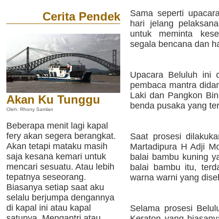
Sama seperti upacara
Cerita Pendek
hari jelang pelaksana
untuk meminta kesel
segala bencana dan ha
Upacara Beluluh ini 
pembaca mantra didam
Laki dan Pangkon Bi
Akan Ku Tunggu
benda pusaka yang ter
Oleh: Rhony Samlan
Beberapa menit lagi kapal
fery akan segera berangkat.
Saat prosesi dilakuka
Akan tetapi mataku masih
Martadipura H Adji Mo
saja kesana kemari untuk
balai bambu kuning ya
mencari sesuatu. Atau lebih
balai bambu itu, terd
tepatnya seseorang.
warna warni yang dis
Biasanya setiap saat aku
selalu berjumpa dengannya
di kapal ini atau kapal
Selama prosesi Belul
satunya. Mengantri atau
Keraton yang biasany