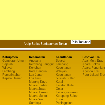
Arsip Berita Berdasarkan Tahun :
Kabupaten
Kecamatan
Kesultanan
Festival Erau
Gambaran Umum
Anggana
Sejarah
Asal Mula Erau
Sejarah
Kembang Janggut
Lambang
Acara Pokok
Wilayah
Kenohan
Kesultanan
Acara Penunjan
Lambang
Kota Bangun
Wilayah
Agenda Erau
Pemerintahan
Loa Janan
Kesultanan
Peta Lokasi Era
Kepala Daerah
Loa Kulu
Silsilah Sultan
Marang Kayu
Kutai
Muara Badak
Keraton Kutai
Muara Jawa
Gelar
Muara Kaman
Kebangsawanan
Muara Muntai
Ketopong Sultan
Muara Wis
Kutai
Samboja
Peninggalan