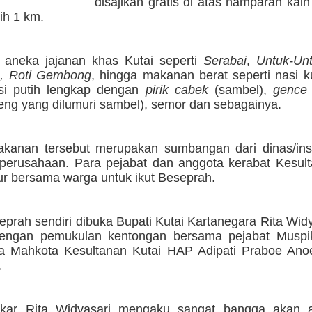
disajikan gratis di atas hamparan kai
ih 1 km.
i aneka jajanan khas Kutai seperti
Serabai
,
Untuk-Un
u, Roti Gembong
, hingga makanan berat seperti nasi k
asi putih lengkap dengan
pirik cabek
(sambel),
gence
eng yang dilumuri sambel), semor dan sebagainya.
anan tersebut merupakan sumbangan dari dinas/inst
perusahaan. Para pejabat dan anggota kerabat Kesult
ur bersama warga untuk ikut Beseprah.
prah sendiri dibuka Bupati Kutai Kartanegara Rita Wid
dengan pemukulan kentongan bersama pejabat Muspi
ra Mahkota Kesultanan Kutai HAP Adipati Praboe An
.
ukar Rita Widyasari mengaku sangat bangga akan 