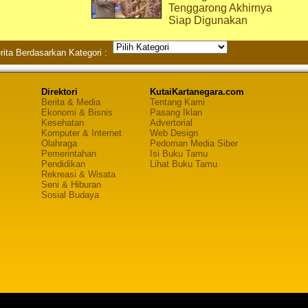
Tenggarong Akhirnya
Siap Digunakan
rita Berdasarkan Kategori :
Direktori
KutaiKartanegara.com
Berita & Media
Tentang Kami
Ekonomi & Bisnis
Pasang Iklan
Kesehatan
Advertorial
Komputer & Internet
Web Design
Olahraga
Pedoman Media Siber
Pemerintahan
Isi Buku Tamu
Pendidikan
Lihat Buku Tamu
Rekreasi & Wisata
Seni & Hiburan
Sosial Budaya