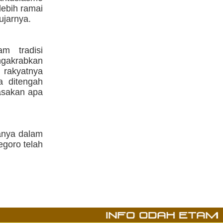
lebih ramai
ujarnya.
m tradisi
ngakrabkan
 rakyatnya
a ditengah
asakan apa
anya dalam
egoro telah