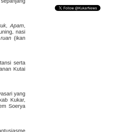
n sepanjang
tuk
,
Apam
,
uning, nasi
 ruan
(ikan
ansi serta
anan Kutai
yasari yang
kab Kukar,
oem Soerya
antusiasme