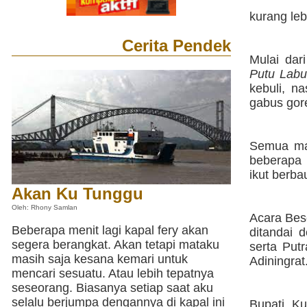
kurang leb
Cerita Pendek
Mulai dar
Putu Lab
kebuli, n
gabus gor
Semua mak
beberapa 
ikut berba
Akan Ku Tunggu
Oleh: Rhony Samlan
Acara Bese
Beberapa menit lagi kapal fery akan
ditandai 
segera berangkat. Akan tetapi mataku
serta Put
masih saja kesana kemari untuk
Adiningrat
mencari sesuatu. Atau lebih tepatnya
seseorang. Biasanya setiap saat aku
selalu berjumpa dengannya di kapal ini
Bupati K