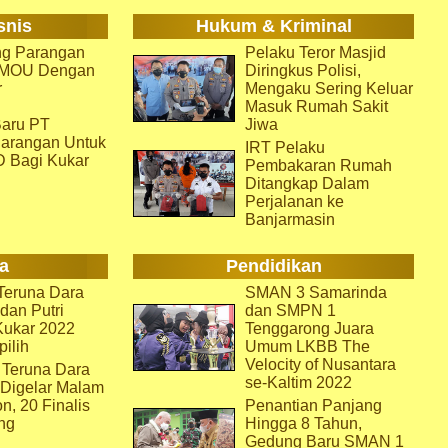
snis
Hukum & Kriminal
g Parangan
Pelaku Teror Masjid
i MOU Dengan
Diringkus Polisi,
r
Mengaku Sering Keluar
Masuk Rumah Sakit
aru PT
Jiwa
arangan Untuk
IRT Pelaku
D Bagi Kukar
Pembakaran Rumah
Ditangkap Dalam
Perjalanan ke
Banjarmasin
a
Pendidikan
eruna Dara
SMAN 3 Samarinda
dan Putri
dan SMPN 1
Kukar 2022
Tenggarong Juara
pilih
Umum LKBB The
Velocity of Nusantara
 Teruna Dara
se-Kaltim 2022
 Digelar Malam
on, 20 Finalis
Penantian Panjang
ng
Hingga 8 Tahun,
Gedung Baru SMAN 1