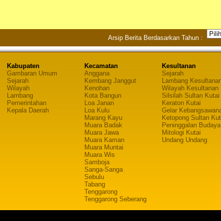
Arsip Berita Berdasarkan Tahun :
Kabupaten
Kecamatan
Kesultanan
Gambaran Umum
Anggana
Sejarah
Sejarah
Kembang Janggut
Lambang Kesultana
Wilayah
Kenohan
Wilayah Kesultanan
Lambang
Kota Bangun
Silsilah Sultan Kutai
Pemerintahan
Loa Janan
Keraton Kutai
Kepala Daerah
Loa Kulu
Gelar Kebangsawan
Marang Kayu
Ketopong Sultan Kut
Muara Badak
Peninggalan Budaya
Muara Jawa
Mitologi Kutai
Muara Kaman
Undang Undang
Muara Muntai
Muara Wis
Samboja
Sanga-Sanga
Sebulu
Tabang
Tenggarong
Tenggarong Seberang