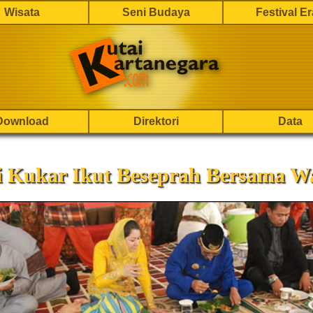
Wisata
Seni Budaya
Festival E
Download
Direktori
Data
i Kukar Ikut Beseprah Bersama W