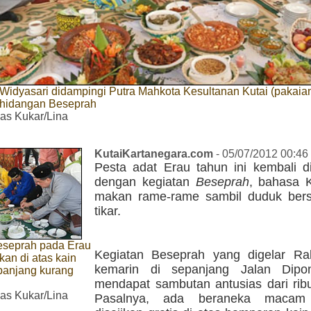
 Widyasari didampingi Putra Mahkota Kesultanan Kutai (pakaian
hidangan Beseprah
s Kukar/Lina
KutaiKartanegara.com
- 05/07/2012 00:46
Pesta adat Erau tahun ini kembali d
dengan kegiatan
Beseprah
, bahasa K
makan rame-rame sambil duduk bersi
tikar.
eseprah pada Erau
Kegiatan Beseprah yang digelar Ra
kan di atas kain
kemarin di sepanjang Jalan Dipon
panjang kurang
mendapat sambutan antusias dari rib
s Kukar/Lina
Pasalnya, ada beraneka macam