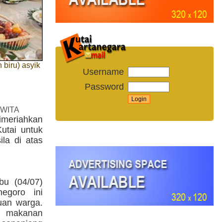
 biru) asyik
Username
Password
 WITA
imeriahkan
utai untuk
la di atas
bu (04/07)
egoro ini
uan warga.
 makanan