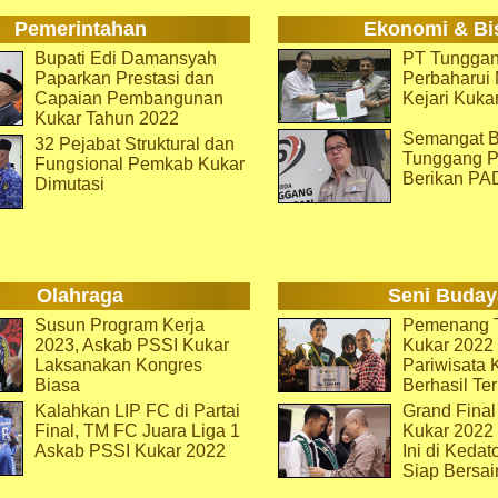
Pemerintahan
Ekonomi & Bi
Bupati Edi Damansyah
PT Tunggan
Paparkan Prestasi dan
Perbaharu
Capaian Pembangunan
Kejari Kuka
Kukar Tahun 2022
Semangat B
32 Pejabat Struktural dan
Tunggang P
Fungsional Pemkab Kukar
Berikan PA
Dimutasi
Olahraga
Seni Buday
Susun Program Kerja
Pemenang T
2023, Askab PSSI Kukar
Kukar 2022 
Laksanakan Kongres
Pariwisata 
Biasa
Berhasil Ter
Kalahkan LIP FC di Partai
Grand Final
Final, TM FC Juara Liga 1
Kukar 2022
Askab PSSI Kukar 2022
Ini di Kedat
Siap Bersai