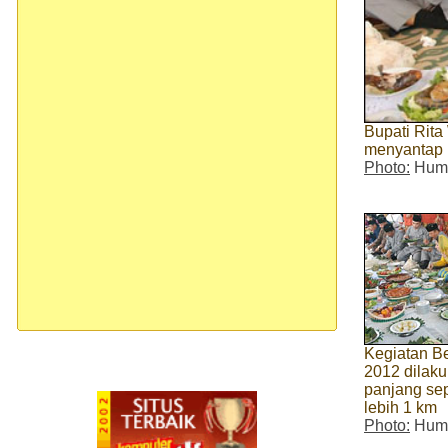
Bupati Rita
menyantap 
Photo:
Huma
Kegiatan B
2012 dilaku
panjang se
lebih 1 km
Photo:
Huma