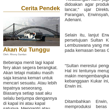
didoakan agar produk
Cerita Pendek
lancar," ujar Dire
Parangan, Erwinsyah
Adenani.
Selain itu, lanjut E
persetujuan Sultan 
Lembuswana yang mer
Akan Ku Tunggu
pada kemasan beras G
Oleh: Rhony Samlan
Beberapa menit lagi kapal
"Sultan merestui pen
fery akan segera berangkat.
Hal ini tentunya meru
Akan tetapi mataku masih
makin mengembangkan
saja kesana kemari untuk
kebanggaan Kukar ini,
mencari sesuatu. Atau lebih
Erwin ini.
tepatnya seseorang.
Biasanya setiap saat aku
selalu berjumpa dengannya
Ditambahkan Erwi
di kapal ini atau kapal
memproduksi bera
satunya. Mengantri atau