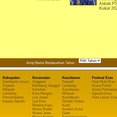
Askab P
Kukar 20
Arsip Berita Berdasarkan Tahun :
Kabupaten
Kecamatan
Kesultanan
Festival Erau
Gambaran Umum
Anggana
Sejarah
Asal Mula Erau
Sejarah
Kembang Janggut
Lambang
Acara Pokok
Wilayah
Kenohan
Kesultanan
Acara Penunjan
Lambang
Kota Bangun
Wilayah
Agenda Erau
Pemerintahan
Loa Janan
Kesultanan
Peta Lokasi Era
Kepala Daerah
Loa Kulu
Silsilah Sultan
Marang Kayu
Kutai
Muara Badak
Keraton Kutai
Muara Jawa
Gelar
Muara Kaman
Kebangsawanan