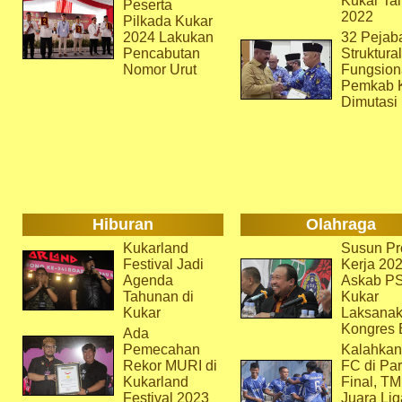
Kukar Ta
Peserta
2022
Pilkada Kukar
2024 Lakukan
32 Pejab
Pencabutan
Struktura
Nomor Urut
Fungsion
Pemkab 
Dimutasi
Hiburan
Olahraga
Kukarland
Susun Pr
Festival Jadi
Kerja 202
Agenda
Askab P
Tahunan di
Kukar
Kukar
Laksana
Kongres 
Ada
Pemecahan
Kalahkan
Rekor MURI di
FC di Par
Kukarland
Final, T
Festival 2023
Juara Lig