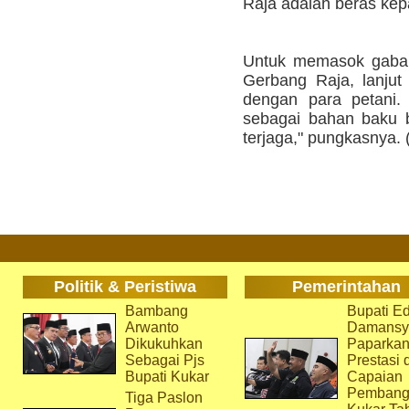
Raja adalah beras kep
Untuk memasok gabah
Gerbang Raja, lanjut
dengan para petani. 
sebagai bahan baku 
terjaga," pungkasnya. 
Politik & Peristiwa
Pemerintahan
Bambang
Bupati Ed
Arwanto
Damansy
Dikukuhkan
Paparka
Sebagai Pjs
Prestasi 
Bupati Kukar
Capaian
Pembang
Tiga Paslon