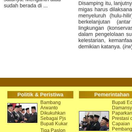
Disamping itu, lanjut
sudah berada di ...
migas harus dilaksana
menyeluruh (hulu-hilir)
berkelanjutan (ant
lingkungan (konserva
dalam pengelolaan su
kelestarian, kemanfaa
demikian katanya. (
irw
Politik & Peristiwa
Pemerintahan
Bambang
Bupati Ed
Arwanto
Damansy
Dikukuhkan
Paparka
Sebagai Pjs
Prestasi 
Bupati Kukar
Capaian
Pembang
Tiga Paslon