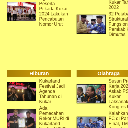
Kukar Ta
Peserta
2022
Pilkada Kukar
2024 Lakukan
32 Pejab
Pencabutan
Struktura
Nomor Urut
Fungsion
Pemkab 
Dimutasi
Hiburan
Olahraga
Kukarland
Susun Pr
Festival Jadi
Kerja 202
Agenda
Askab P
Tahunan di
Kukar
Kukar
Laksana
Kongres 
Ada
Pemecahan
Kalahkan
Rekor MURI di
FC di Par
Kukarland
Final, T