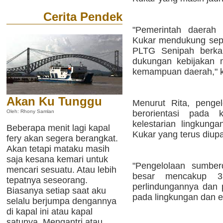
Cerita Pendek
"Pemerintah daerah 
Kukar mendukung sep
PLTG Senipah berka
dukungan kebijakan 
kemampuan daerah," k
Akan Ku Tunggu
Menurut Rita, penge
berorientasi pada 
Oleh: Rhony Samlan
kelestarian lingkun
Beberapa menit lagi kapal
Kukar yang terus diup
fery akan segera berangkat.
Akan tetapi mataku masih
saja kesana kemari untuk
"Pengelolaan sumber
mencari sesuatu. Atau lebih
besar mencakup 3
tepatnya seseorang.
perlindungannya dan 
Biasanya setiap saat aku
pada lingkungan dan e
selalu berjumpa dengannya
di kapal ini atau kapal
satunya. Mengantri atau