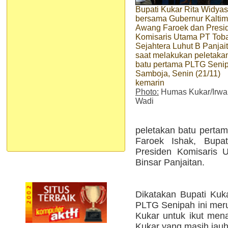
Bupati Kukar Rita Widyas
bersama Gubernur Kaltim
Awang Faroek dan Presi
Komisaris Utama PT Tob
Sejahtera Luhut B Panjai
saat melakukan peletaka
batu pertama PLTG Senip
Samboja, Senin (21/11)
kemarin
Photo:
Humas Kukar/Irwa
Wadi
peletakan batu perta
Faroek Ishak, Bupat
Presiden Komisaris 
Binsar Panjaitan.
Dikatakan Bupati Kuk
PLTG Senipah ini mer
Kukar untuk ikut menan
Kukar yang masih jauh