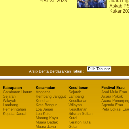
Festival 2023
Juara Lig
Askab P
Kukar 20
Arsip Berita Berdasarkan Tahun :
Kabupaten
Kecamatan
Kesultanan
Festival Erau
Gambaran Umum
Anggana
Sejarah
Asal Mula Erau
Sejarah
Kembang Janggut
Lambang
Acara Pokok
Wilayah
Kenohan
Kesultanan
Acara Penunjan
Lambang
Kota Bangun
Wilayah
Agenda Erau
Pemerintahan
Loa Janan
Kesultanan
Peta Lokasi Era
Kepala Daerah
Loa Kulu
Silsilah Sultan
Marang Kayu
Kutai
Muara Badak
Keraton Kutai
Muara Jawa
Gelar