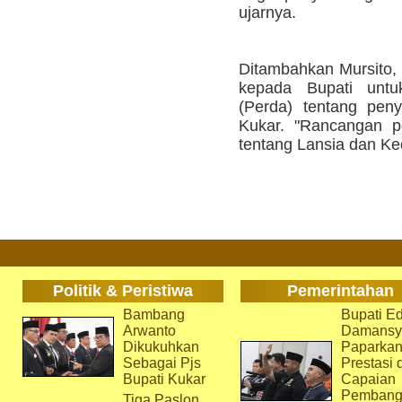
ujarnya.
Ditambahkan Mursito,
kepada Bupati unt
(Perda) tentang peny
Kukar. "Rancangan p
tentang Lansia dan Kec
Politik & Peristiwa
Pemerintahan
Bambang
Bupati Ed
Arwanto
Damansy
Dikukuhkan
Paparka
Sebagai Pjs
Prestasi 
Bupati Kukar
Capaian
Pembang
Tiga Paslon