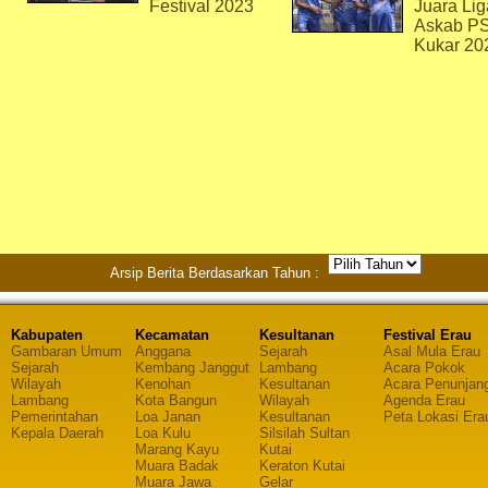
Festival 2023
Juara Lig
Askab P
Kukar 20
Arsip Berita Berdasarkan Tahun :
Kabupaten
Kecamatan
Kesultanan
Festival Erau
Gambaran Umum
Anggana
Sejarah
Asal Mula Erau
Sejarah
Kembang Janggut
Lambang
Acara Pokok
Wilayah
Kenohan
Kesultanan
Acara Penunjan
Lambang
Kota Bangun
Wilayah
Agenda Erau
Pemerintahan
Loa Janan
Kesultanan
Peta Lokasi Era
Kepala Daerah
Loa Kulu
Silsilah Sultan
Marang Kayu
Kutai
Muara Badak
Keraton Kutai
Muara Jawa
Gelar