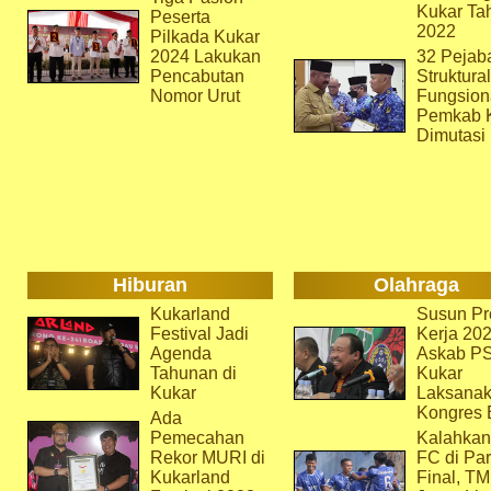
Kukar Ta
Peserta
2022
Pilkada Kukar
2024 Lakukan
32 Pejab
Pencabutan
Struktura
Nomor Urut
Fungsion
Pemkab 
Dimutasi
Hiburan
Olahraga
Kukarland
Susun Pr
Festival Jadi
Kerja 202
Agenda
Askab P
Tahunan di
Kukar
Kukar
Laksana
Kongres 
Ada
Pemecahan
Kalahkan
Rekor MURI di
FC di Par
Kukarland
Final, T