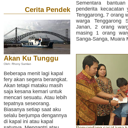
Sementara bantua
Cerita Pendek
penderita kecacatan 
Tenggarong, 7 orang 
warga Tenggarong 
Janan, 2 orang warg
masing 1 orang war
Sanga-Sanga, Muara M
Akan Ku Tunggu
Oleh: Rhony Samlan
Beberapa menit lagi kapal
fery akan segera berangkat.
Akan tetapi mataku masih
saja kesana kemari untuk
mencari sesuatu. Atau lebih
tepatnya seseorang.
Biasanya setiap saat aku
selalu berjumpa dengannya
di kapal ini atau kapal
satunya. Mengantri atau
Penyandang cacat juga tu