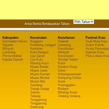
Arsip Berita Berdasarkan Tahun :
Kabupaten
Kecamatan
Kesultanan
Festival Erau
Gambaran Umum
Anggana
Sejarah
Asal Mula Erau
Sejarah
Kembang Janggut
Lambang
Acara Pokok
Wilayah
Kenohan
Kesultanan
Acara Penunjan
Lambang
Kota Bangun
Wilayah
Agenda Erau
Pemerintahan
Loa Janan
Kesultanan
Peta Lokasi Era
Kepala Daerah
Loa Kulu
Silsilah Sultan
Marang Kayu
Kutai
Muara Badak
Keraton Kutai
Muara Jawa
Gelar
Muara Kaman
Kebangsawanan
Muara Muntai
Ketopong Sultan
Muara Wis
Kutai
Samboja
Peninggalan
Sanga-Sanga
Budaya
Sebulu
Mitologi Kutai
Tabang
Undang Undang
Tenggarong
Tenggarong
Seberang