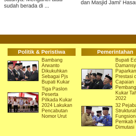
dan Masjid Jami' Hasa
sudah berada di ...
Politik & Peristiwa
Pemerintahan
Bambang
Bupati Ed
Arwanto
Damansy
Dikukuhkan
Paparka
Sebagai Pjs
Prestasi 
Bupati Kukar
Capaian
Pembang
Tiga Paslon
Kukar Ta
Peserta
2022
Pilkada Kukar
2024 Lakukan
32 Pejab
Pencabutan
Struktura
Nomor Urut
Fungsion
Pemkab 
Dimutasi