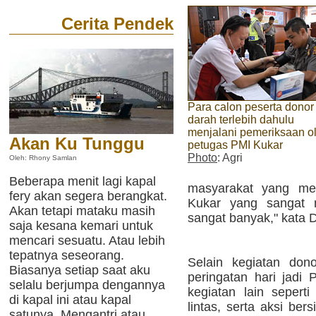
Cerita Pendek
Para calon peserta donor
darah terlebih dahulu
menjalani pemeriksaan o
Akan Ku Tunggu
petugas PMI Kukar
Photo
: Agri
Oleh: Rhony Samlan
Beberapa menit lagi kapal
masyarakat yang me
fery akan segera berangkat.
Kukar yang sangat 
Akan tetapi mataku masih
sangat banyak," kata D
saja kesana kemari untuk
mencari sesuatu. Atau lebih
tepatnya seseorang.
Selain kegiatan dono
Biasanya setiap saat aku
peringatan hari jadi 
selalu berjumpa dengannya
kegiatan lain seperti 
di kapal ini atau kapal
lintas, serta aksi ber
satunya. Mengantri atau