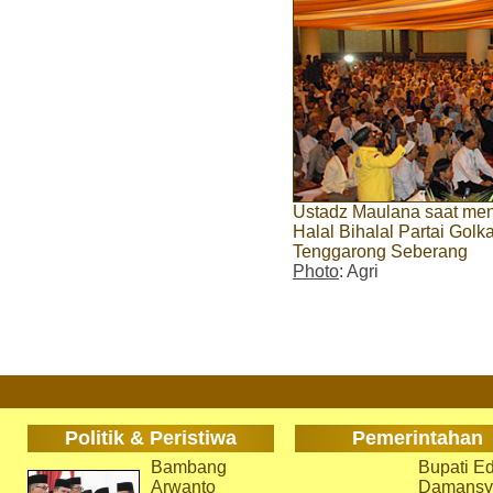
Ustadz Maulana saat men
Halal Bihalal Partai Gol
Tenggarong Seberang
Photo
: Agri
Politik & Peristiwa
Pemerintahan
Bambang
Bupati Ed
Arwanto
Damansy