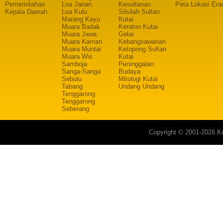
Pemerintahan
Loa Janan
Kesultanan
Peta Lokasi Era
Kepala Daerah
Loa Kulu
Silsilah Sultan
Marang Kayu
Kutai
Muara Badak
Keraton Kutai
Muara Jawa
Gelar
Muara Kaman
Kebangsawanan
Muara Muntai
Ketopong Sultan
Muara Wis
Kutai
Samboja
Peninggalan
Sanga-Sanga
Budaya
Sebulu
Mitologi Kutai
Tabang
Undang Undang
Tenggarong
Tenggarong
Seberang
Copyright © 2001-2026 Ku