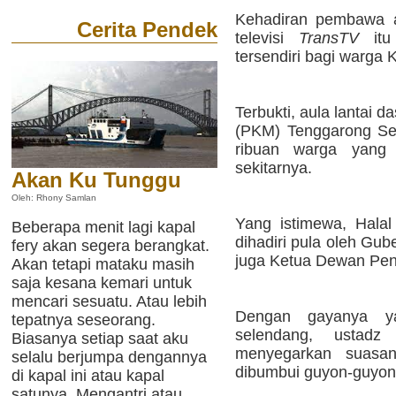
Kehadiran pembawa
Cerita Pendek
televisi
TransTV
itu
tersendiri bagi warga 
Terbukti, aula lantai 
(PKM) Tenggarong Se
ribuan warga yang 
sekitarnya.
Akan Ku Tunggu
Oleh: Rhony Samlan
Yang istimewa, Halal 
Beberapa menit lagi kapal
dihadiri pula oleh Gu
fery akan segera berangkat.
juga Ketua Dewan Pena
Akan tetapi mataku masih
saja kesana kemari untuk
mencari sesuatu. Atau lebih
Dengan gayanya y
tepatnya seseorang.
selendang, ustad
Biasanya setiap saat aku
menyegarkan suasan
selalu berjumpa dengannya
dibumbui guyon-guyon
di kapal ini atau kapal
satunya. Mengantri atau