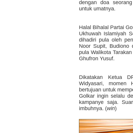
dengan doa seorang
untuk umatnya.
Halal Bihalal Partai 
Ukhuwah Islamiyah S
dihadiri pula oleh pe
Noor Supit, Budiono d
pula Walikota Taraka
Ghufron Yusuf.
Dikatakan Ketua D
Widyasari, momen Ha
bertujuan untuk mempe
Golkar ingin selalu de
kampanye saja. Suar
imbuhnya. (
win
)