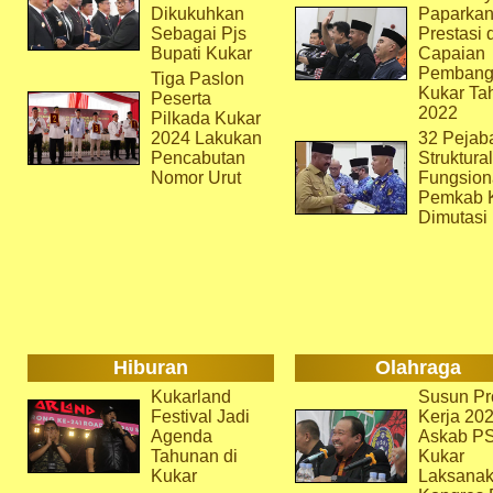
Dikukuhkan
Paparka
Sebagai Pjs
Prestasi 
Bupati Kukar
Capaian
Pembang
Tiga Paslon
Kukar Ta
Peserta
2022
Pilkada Kukar
2024 Lakukan
32 Pejab
Pencabutan
Struktura
Nomor Urut
Fungsion
Pemkab 
Dimutasi
Hiburan
Olahraga
Kukarland
Susun Pr
Festival Jadi
Kerja 202
Agenda
Askab P
Tahunan di
Kukar
Kukar
Laksana