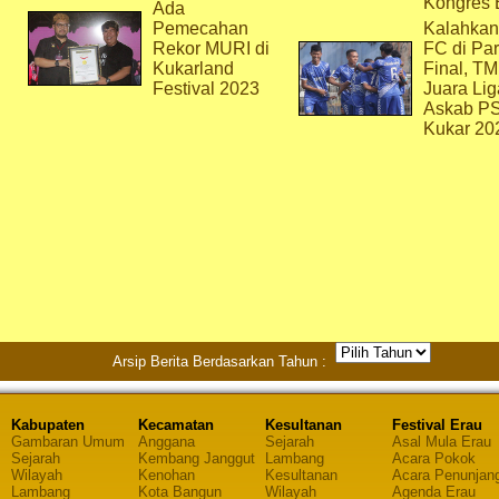
Kongres 
Ada
Pemecahan
Kalahkan
Rekor MURI di
FC di Par
Kukarland
Final, T
Festival 2023
Juara Lig
Askab P
Kukar 20
Arsip Berita Berdasarkan Tahun :
Kabupaten
Kecamatan
Kesultanan
Festival Erau
Gambaran Umum
Anggana
Sejarah
Asal Mula Erau
Sejarah
Kembang Janggut
Lambang
Acara Pokok
Wilayah
Kenohan
Kesultanan
Acara Penunjan
Lambang
Kota Bangun
Wilayah
Agenda Erau