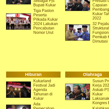
Sebagai Pjs
Prestasi 
Bupati Kukar
Capaian
Pembang
Tiga Paslon
Kukar Ta
Peserta
2022
Pilkada Kukar
2024 Lakukan
32 Pejab
Pencabutan
Struktura
Nomor Urut
Fungsion
Pemkab 
Dimutasi
Hiburan
Olahraga
Kukarland
Susun Pr
Festival Jadi
Kerja 202
Agenda
Askab P
Tahunan di
Kukar
Kukar
Laksana
Kongres 
Ada
Pemecahan
Kalahkan