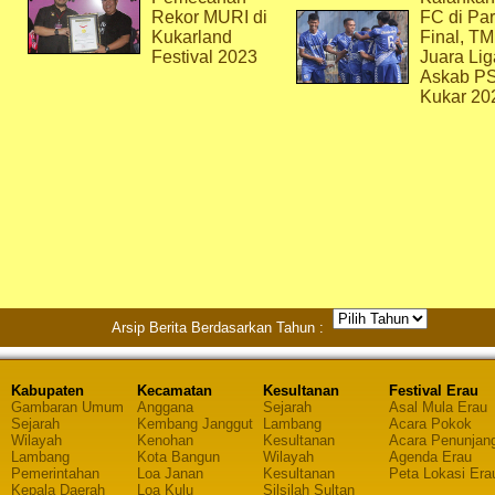
Rekor MURI di
FC di Par
Kukarland
Final, T
Festival 2023
Juara Lig
Askab P
Kukar 20
Arsip Berita Berdasarkan Tahun :
Kabupaten
Kecamatan
Kesultanan
Festival Erau
Gambaran Umum
Anggana
Sejarah
Asal Mula Erau
Sejarah
Kembang Janggut
Lambang
Acara Pokok
Wilayah
Kenohan
Kesultanan
Acara Penunjan
Lambang
Kota Bangun
Wilayah
Agenda Erau
Pemerintahan
Loa Janan
Kesultanan
Peta Lokasi Era
Kepala Daerah
Loa Kulu
Silsilah Sultan