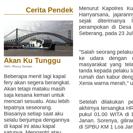
Menurut Kapolres K
Cerita Pendek
Harryarsana, jajaran
sejak diterimanya 
perampokan di Desa 
Seberang, pada 23 Juli
"Salah seorang pelak
ke udara dengan m
Akan Ku Tunggu
masyarakat yang tel
Oleh: Rhony Samlan
tanda kepada pelaku l
Beberapa menit lagi kapal
rumah dan kabur den
fery akan segera berangkat.
Xenia warna merah," u
Akan tetapi mataku masih
saja kesana kemari untuk
mencari sesuatu. Atau lebih
Setelah dilakukan p
tepatnya seseorang.
akhirnya tersangka HR
Biasanya setiap saat aku
pukul 01.00 WITA di
selalu berjumpa dengannya
Janan. Sorenya, gilir
di kapal ini atau kapal
di SPBU KM 1 Loa Jan
satunya. Mengantri atau