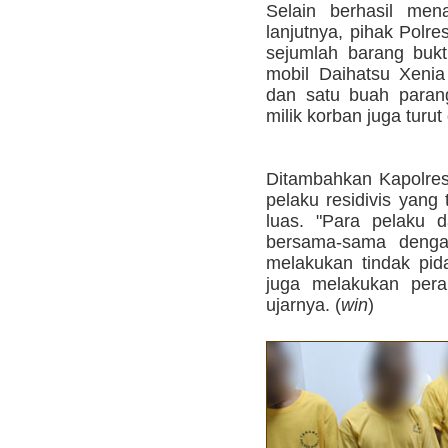
Selain berhasil men
lanjutnya, pihak Polr
sejumlah barang bukti
mobil Daihatsu Xeni
dan satu buah paran
milik korban juga turu
Ditambahkan Kapolre
pelaku residivis yang 
luas. "Para pelaku 
bersama-sama dengan
melakukan tindak pi
juga melakukan pe
ujarnya. (
win
)