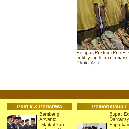
Petugas Reskrim Polres 
bukti yang telah diamank
Photo
: Agri
Politik & Peristiwa
Pemerintahan
Bambang
Bupati Ed
Arwanto
Damansy
Dikukuhkan
Paparka