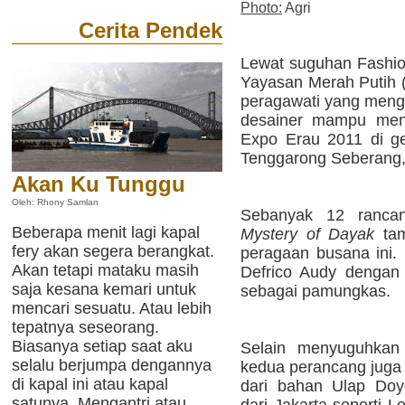
Photo:
Agri
Cerita Pendek
Lewat suguhan Fashi
Yayasan Merah Putih (
peragawati yang men
desainer mampu mena
Expo Erau 2011 di ge
Tenggarong Seberang,
Akan Ku Tunggu
Oleh: Rhony Samlan
Sebanyak 12 ranca
Beberapa menit lagi kapal
Mystery of Dayak
tam
fery akan segera berangkat.
peragaan busana ini. 
Akan tetapi mataku masih
Defrico Audy denga
saja kesana kemari untuk
sebagai pamungkas.
mencari sesuatu. Atau lebih
tepatnya seseorang.
Biasanya setiap saat aku
Selain menyuguhkan
selalu berjumpa dengannya
kedua perancang jug
di kapal ini atau kapal
dari bahan Ulap Doy
satunya. Mengantri atau
dari Jakarta seperti L