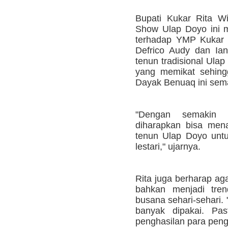
Bupati Kukar Rita W
Show Ulap Doyo ini m
terhadap YMP Kukar 
Defrico Audy dan Ia
tenun tradisional Ula
yang memikat sehing
Dayak Benuaq ini sema
"Dengan semakin t
diharapkan bisa men
tenun Ulap Doyo untu
lestari," ujarnya.
Rita juga berharap ag
bahkan menjadi tre
busana sehari-sehari. 
banyak dipakai. Pas
penghasilan para pengr