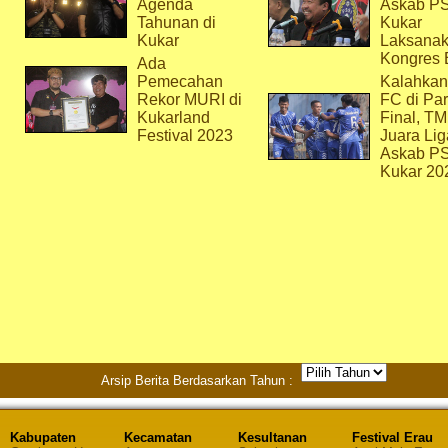
Agenda
Askab P
Tahunan di
Kukar
Kukar
Laksana
Kongres 
Ada
Pemecahan
Kalahkan
Rekor MURI di
FC di Par
Kukarland
Final, T
Festival 2023
Juara Lig
Askab P
Kukar 20
Arsip Berita Berdasarkan Tahun :
Kabupaten
Kecamatan
Kesultanan
Festival Erau