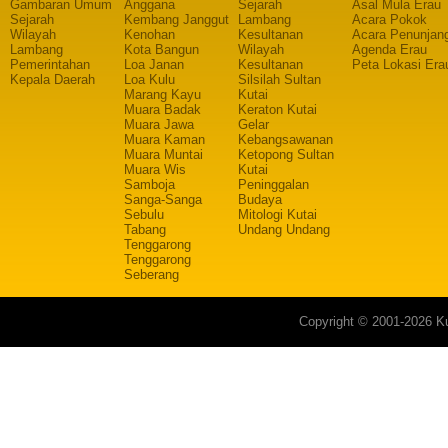
Gambaran Umum
Anggana
Sejarah
Asal Mula Erau
Sejarah
Kembang Janggut
Lambang
Acara Pokok
Wilayah
Kenohan
Kesultanan
Acara Penunjan
Lambang
Kota Bangun
Wilayah
Agenda Erau
Pemerintahan
Loa Janan
Kesultanan
Peta Lokasi Era
Kepala Daerah
Loa Kulu
Silsilah Sultan
Marang Kayu
Kutai
Muara Badak
Keraton Kutai
Muara Jawa
Gelar
Muara Kaman
Kebangsawanan
Muara Muntai
Ketopong Sultan
Muara Wis
Kutai
Samboja
Peninggalan
Sanga-Sanga
Budaya
Sebulu
Mitologi Kutai
Tabang
Undang Undang
Tenggarong
Tenggarong
Seberang
Copyright © 2001-2026 Ku