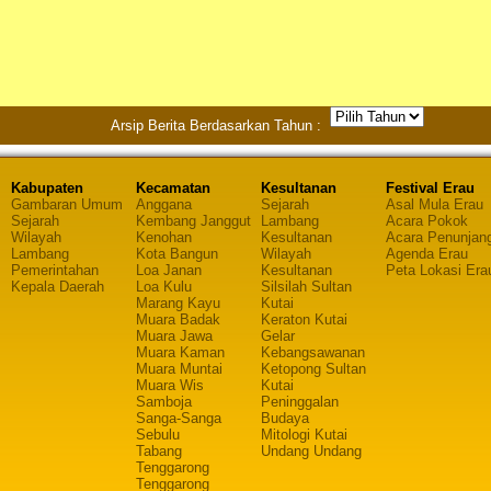
Arsip Berita Berdasarkan Tahun :
Kabupaten
Kecamatan
Kesultanan
Festival Erau
Gambaran Umum
Anggana
Sejarah
Asal Mula Erau
Sejarah
Kembang Janggut
Lambang
Acara Pokok
Wilayah
Kenohan
Kesultanan
Acara Penunjan
Lambang
Kota Bangun
Wilayah
Agenda Erau
Pemerintahan
Loa Janan
Kesultanan
Peta Lokasi Era
Kepala Daerah
Loa Kulu
Silsilah Sultan
Marang Kayu
Kutai
Muara Badak
Keraton Kutai
Muara Jawa
Gelar
Muara Kaman
Kebangsawanan
Muara Muntai
Ketopong Sultan
Muara Wis
Kutai
Samboja
Peninggalan
Sanga-Sanga
Budaya
Sebulu
Mitologi Kutai
Tabang
Undang Undang
Tenggarong
Tenggarong