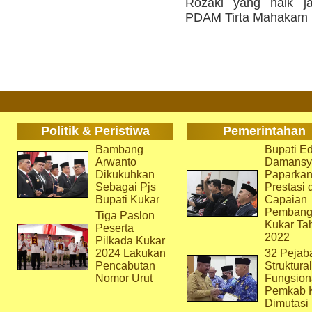
Rozaki yang naik ja
PDAM Tirta Mahakam p
Politik & Peristiwa
Pemerintahan
Bambang
Bupati Ed
Arwanto
Damansy
Dikukuhkan
Paparka
Sebagai Pjs
Prestasi 
Bupati Kukar
Capaian
Pembang
Tiga Paslon
Kukar Ta
Peserta
2022
Pilkada Kukar
2024 Lakukan
32 Pejab
Pencabutan
Struktura
Nomor Urut
Fungsion
Pemkab 
Dimutasi