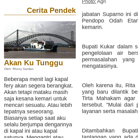
Photo:
Agri
Cerita Pendek
jabatan Suparno ini d
Pendopo Odah Etam
kemarin.
Bupati Kukar dalam 
pengelolaan air ber
permasalahan yang 
Akan Ku Tunggu
mengatasinya.
Oleh: Rhony Samlan
Beberapa menit lagi kapal
Oleh karena itu, Rit
fery akan segera berangkat.
yang baru dilantik 
Akan tetapi mataku masih
Tirta Mahakam agar 
saja kesana kemari untuk
tersebut. "Mulai dari
mencari sesuatu. Atau lebih
layanan serta masalah
tepatnya seseorang.
Biasanya setiap saat aku
selalu berjumpa dengannya
Ditambahkan Bupa
di kapal ini atau kapal
tantangan yang ada d
satunya. Mengantri atau