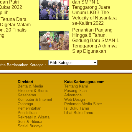
dan Putri
dan SMPN 1
Kukar 2022
Tenggarong Juara
pilih
Umum LKBB The
Velocity of Nusantara
 Teruna Dara
se-Kaltim 2022
 Digelar Malam
on, 20 Finalis
Penantian Panjang
ng
Hingga 8 Tahun,
Gedung Baru SMAN 1
Tenggarong Akhirnya
Siap Digunakan
rita Berdasarkan Kategori :
Direktori
KutaiKartanegara.com
Berita & Media
Tentang Kami
Ekonomi & Bisnis
Pasang Iklan
Kesehatan
Advertorial
Komputer & Internet
Web Design
Olahraga
Pedoman Media Siber
Pemerintahan
Isi Buku Tamu
Pendidikan
Lihat Buku Tamu
Rekreasi & Wisata
Seni & Hiburan
Sosial Budaya