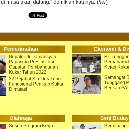
di masa akan datang," demikian katanya. (
her
)
Pemerintahan
Ekonomi & Bi
Bupati Edi Damansyah
PT Tunggan
Paparkan Prestasi dan
Perbaharu
Capaian Pembangunan
Kejari Kuka
Kukar Tahun 2022
Semangat B
32 Pejabat Struktural dan
Tunggang P
Fungsional Pemkab Kukar
Berikan PA
Dimutasi
Olahraga
Seni Buday
Susun Program Kerja
Pemenang T