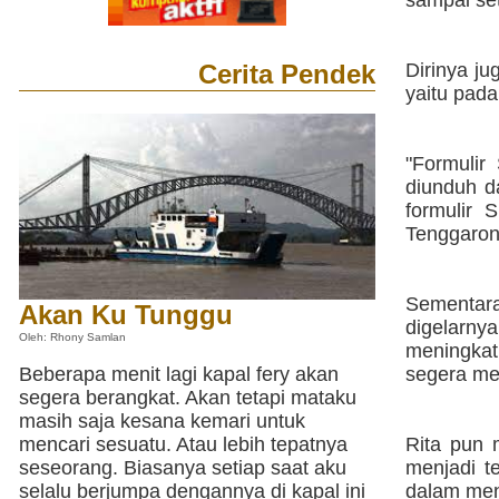
sampai se
Cerita Pendek
Dirinya j
yaitu pada
"Formulir
diunduh d
formulir
Tenggarong
Sementara
Akan Ku Tunggu
digelarny
Oleh: Rhony Samlan
meningkat
Beberapa menit lagi kapal fery akan
segera me
segera berangkat. Akan tetapi mataku
masih saja kesana kemari untuk
mencari sesuatu. Atau lebih tepatnya
Rita pun 
seseorang. Biasanya setiap saat aku
menjadi t
selalu berjumpa dengannya di kapal ini
dalam men