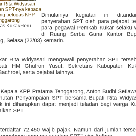
r Rita Widyasari
an SPT-nya kepada
Dimulainya kegiatan ini ditand
ang petugas KPP
nggarong
penyerahan SPT oleh para pejabat te
s Kukar/Heru
para pegawai Pemkab Kukar selaku w
di Ruang Serba Guna Kantor Bupa
g, Selasa (22/03) kemarin.
kar Rita Widyasari mengawali penyerahan SPT tersebu
pati HM Ghufron Yusuf, Sekretaris Kabupaten K
achroel, serta pejabat lainnya.
 Kepala KPP Pratama Tenggarong, Anton Budhi Setiaw
nutan Penyampaian SPT bersama Bupati Rita Widyas
ak ini diharapkan dapat menjadi teladan bagi warga K
ikan SPT.
 terdaftar 72.450 wajib pajak. Namun dari jumlah ters