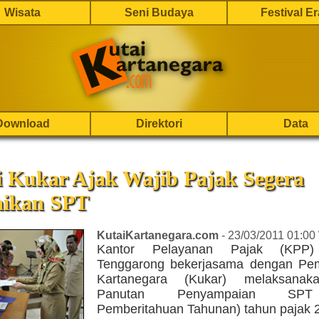
Wisata
Seni Budaya
Festival E
Download
Direktori
Data
i Kukar Ajak Wajib Pajak Segera
ikan SPT
KutaiKartanegara.com
- 23/03/2011 01:00
Kantor Pelayanan Pajak (KPP)
Tenggarong bekerjasama dengan Pe
Kartanegara (Kukar) melaksana
Panutan Penyampaian SPT
Pemberitahuan Tahunan) tahun pajak 