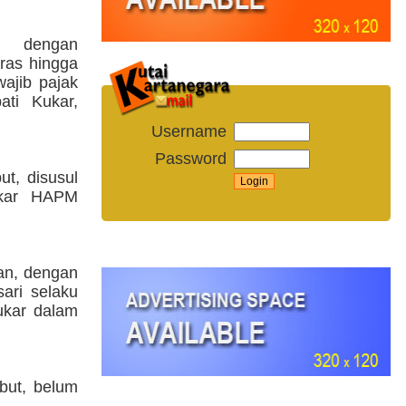
ai dengan
ras hingga
ajib pajak
ti Kukar,
Username
Password
t, disusul
ukar HAPM
an, dengan
ari selaku
ukar dalam
ebut, belum