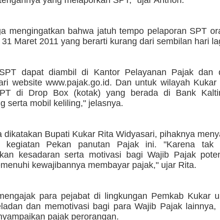
tengahnya yang melaporkan SPT," ujar Anthon.
uga mengingatkan bahwa jatuh tempo pelaporan SPT ora
 31 Maret 2011 yang berarti kurang dari sembilan hari la
 SPT dapat diambil di Kantor Pelayanan Pajak dan 
ari website www.pajak.go.id. Dan untuk wilayah Kukar
 SPT di Drop Box (kotak) yang berada di Bank Kal
 serta mobil keliling," jelasnya.
 dikatakan Bupati Kukar Rita Widyasari, pihaknya men
a kegiatan Pekan panutan Pajak ini. "Karena tak 
kan kesadaran serta motivasi bagi Wajib Pajak poten
menuhi kewajibannya membayar pajak," ujar Rita.
mengajak para pejabat di lingkungan Pemkab Kukar u
eladan dan memotivasi bagi para Wajib Pajak lainnya,
yampaikan pajak perorangan.