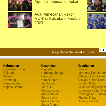
Agenda Tahunan di Kukar
Ada Pemecahan Rekor
MURI di Kukarland Festival
2023
Arsip Berita Berdasarkan Tahun :
Kabupaten
Kecamatan
Kesultanan
Gambaran Umum
Anggana
Sejarah
Sejarah
Kembang Janggut
Lambang Kesultana
Wilayah
Kenohan
Wilayah Kesultanan
Lambang
Kota Bangun
Silsilah Sultan Kutai
Pemerintahan
Loa Janan
Keraton Kutai
Kepala Daerah
Loa Kulu
Gelar Kebangsawan
Marang Kayu
Ketopong Sultan Kut
Muara Badak
Peninggalan Budaya
Muara Jawa
Mitologi Kutai
Muara Kaman
Undang Undang
Muara Muntai