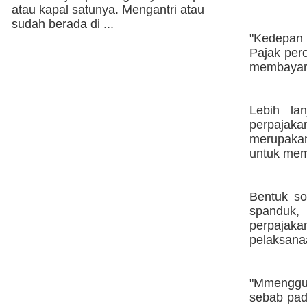
atau kapal satunya. Mengantri atau
sudah berada di ...
"Kedepan 
Pajak per
membayar 
Lebih lan
perpajaka
merupaka
untuk mem
Bentuk sos
spanduk, 
perpajak
pelaksanaa
"Mmenggug
sebab pad