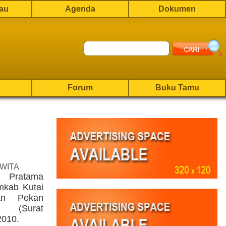
rau
Agenda
Dokumen
Forum
Buku Tamu
 WITA
 Pratama
mkab Kutai
kan Pekan
 (Surat
2010.