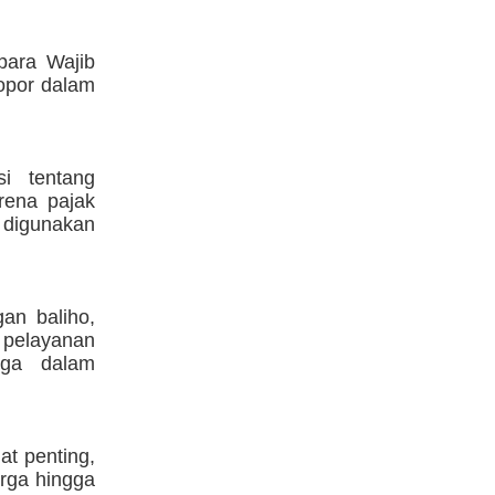
para Wajib
opor dalam
si tentang
rena pajak
 digunakan
gan baliho,
 pelayanan
gga dalam
t penting,
rga hingga