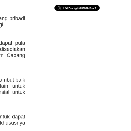
ng pribadi
gi.
dapat pula
 disediakan
tim Cabang
yambut baik
lain untuk
sial untuk
ntuk dapat
 khususnya