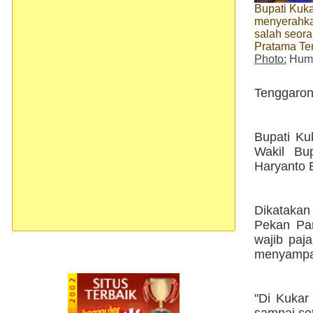
Bupati Kuka
menyerahk
salah seor
Pratama Te
Photo:
Huma
Tenggaron
Bupati Ku
Wakil Bu
Haryanto B
Dikatakan
Pekan Pa
wajib paj
menyampa
"Di Kukar