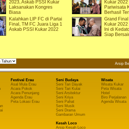
2023, Askab PSSI Kukar
Kukar 2022 
Laksanakan Kongres
Pariwisata 
Biasa
Berhasil Ter
Kalahkan LIP FC di Partai
Grand Final
Final, TM FC Juara Liga 1
Kukar 2022
Askab PSSI Kukar 2022
Ini di Kedat
Siap Bersai
Arsip Be
Festival Erau
Seni Budaya
Wisata
Asal Mula Erau
Seni Tari Dayak
Wisata Kukar
n
Acara Pokok
Seni Tari Kutai
Peta Wisata
Acara Penunjang
Seni Arsitektur
Hotel
Agenda Erau
Seni Kriya
Biro Perjalanan
Peta Lokasi Erau
Seni Pahat
Agenda Wisata
an
Seni Musik
ai
Seni Drama
Gambaran Umum
Kesah Loco
Arsip Kesah Loco