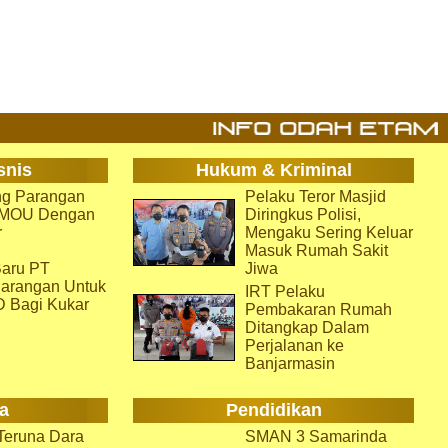
snis
Hukum & Kriminal
g Parangan
Pelaku Teror Masjid
i MOU Dengan
Diringkus Polisi,
r
Mengaku Sering Keluar
Masuk Rumah Sakit
aru PT
Jiwa
arangan Untuk
IRT Pelaku
D Bagi Kukar
Pembakaran Rumah
Ditangkap Dalam
Perjalanan ke
Banjarmasin
a
Pendidikan
eruna Dara
SMAN 3 Samarinda