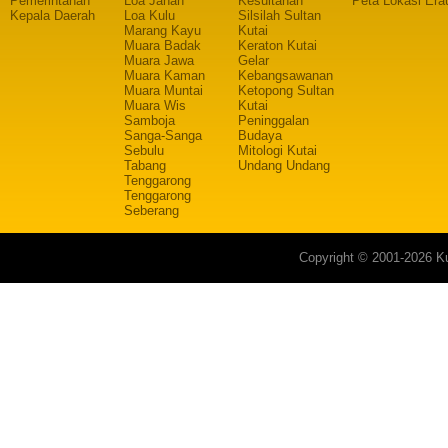
Pemerintahan
Loa Janan
Kesultanan
Peta Lokasi Era
Kepala Daerah
Loa Kulu
Silsilah Sultan
Marang Kayu
Kutai
Muara Badak
Keraton Kutai
Muara Jawa
Gelar
Muara Kaman
Kebangsawanan
Muara Muntai
Ketopong Sultan
Muara Wis
Kutai
Samboja
Peninggalan
Sanga-Sanga
Budaya
Sebulu
Mitologi Kutai
Tabang
Undang Undang
Tenggarong
Tenggarong
Seberang
Copyright © 2001-2026 Ku