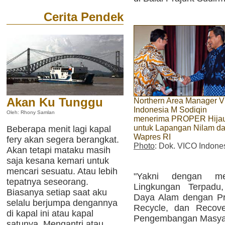
Cerita Pendek
Akan Ku Tunggu
Northern Area Manager 
Indonesia M Sodiqin
Oleh: Rhony Samlan
menerima PROPER Hija
untuk Lapangan Nilam da
Beberapa menit lagi kapal
Wapres RI
fery akan segera berangkat.
Photo
: Dok. VICO Indone
Akan tetapi mataku masih
saja kesana kemari untuk
mencari sesuatu. Atau lebih
"Yakni dengan me
tepatnya seseorang.
Lingkungan Terpadu
Biasanya setiap saat aku
Daya Alam dengan Pr
selalu berjumpa dengannya
Recycle, dan Recove
di kapal ini atau kapal
Pengembangan Masyara
satunya. Mengantri atau