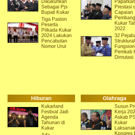
Dikukuhkan
Paparka
Sebagai Pjs
Prestasi 
Bupati Kukar
Capaian
Pembang
Tiga Paslon
Kukar Ta
Peserta
2022
Pilkada Kukar
2024 Lakukan
32 Pejab
Pencabutan
Struktura
Nomor Urut
Fungsion
Pemkab 
Dimutasi
Hiburan
Olahraga
Kukarland
Susun Pr
Festival Jadi
Kerja 202
Agenda
Askab P
Tahunan di
Kukar
Kukar
Laksana
Kongres 
Ada