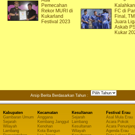
Pemecahan
Kalahkan
Rekor MURI di
FC di Par
Kukarland
Final, T
Festival 2023
Juara Lig
Askab P
Kukar 20
Arsip Berita Berdasarkan Tahun :
Kabupaten
Kecamatan
Kesultanan
Festival Erau
Gambaran Umum
Anggana
Sejarah
Asal Mula Erau
Sejarah
Kembang Janggut
Lambang
Acara Pokok
Wilayah
Kenohan
Kesultanan
Acara Penunjan
Lambang
Kota Bangun
Wilayah
Agenda Erau