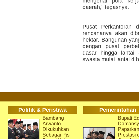
mengenai pola kerj
daerah," tegasnya.
Pusat Perkantoran d
rencananya akan dib
hektar. Bangunan yang t
dengan pusat perbel
dasar hingga lantai
swasta mulai lantai 4 h
Politik & Peristiwa
Pemerintahan
Bambang
Bupati Ed
Arwanto
Damansy
Dikukuhkan
Paparka
Sebagai Pjs
Prestasi 