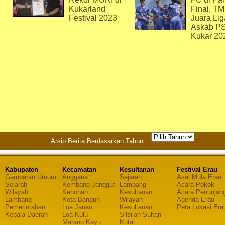
Kukarland
Final, T
Festival 2023
Juara Lig
Askab P
Kukar 20
Arsip Berita Berdasarkan Tahun :
Kabupaten
Kecamatan
Kesultanan
Festival Erau
Gambaran Umum
Anggana
Sejarah
Asal Mula Erau
Sejarah
Kembang Janggut
Lambang
Acara Pokok
Wilayah
Kenohan
Kesultanan
Acara Penunjan
Lambang
Kota Bangun
Wilayah
Agenda Erau
Pemerintahan
Loa Janan
Kesultanan
Peta Lokasi Era
Kepala Daerah
Loa Kulu
Silsilah Sultan
Marang Kayu
Kutai