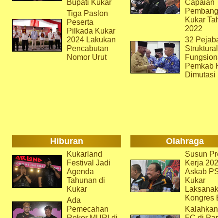
Bupati Kukar
Capaian
Pembang
Tiga Paslon
Kukar Ta
Peserta
2022
Pilkada Kukar
2024 Lakukan
32 Pejab
Pencabutan
Struktura
Nomor Urut
Fungsion
Pemkab 
Dimutasi
Hiburan
Olahraga
Kukarland
Susun Pr
Festival Jadi
Kerja 202
Agenda
Askab P
Tahunan di
Kukar
Kukar
Laksana
Kongres 
Ada
Pemecahan
Kalahkan
Rekor MURI di
FC di Par