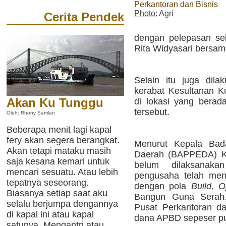
Perkantoran dan Bisnis
Photo:
Agri
Cerita Pendek
dengan pelepasan se
Rita Widyasari bersa
Selain itu juga dila
kerabat Kesultanan Ku
Akan Ku Tunggu
di lokasi yang berad
tersebut.
Oleh: Rhony Samlan
Beberapa menit lagi kapal
fery akan segera berangkat.
Menurut Kepala Ba
Akan tetapi mataku masih
Daerah (BAPPEDA) Ku
saja kesana kemari untuk
belum dilaksanakan
mencari sesuatu. Atau lebih
pengusaha telah meny
tepatnya seseorang.
dengan pola
Build, 
Biasanya setiap saat aku
Bangun Guna Serah.
selalu berjumpa dengannya
Pusat Perkantoran da
di kapal ini atau kapal
dana APBD sepeser pun
satunya. Mengantri atau