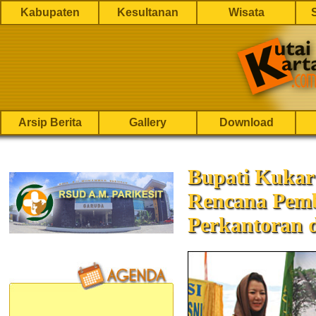
Kabupaten
Kesultanan
Wisata
Arsip Berita
Gallery
Download
Bupati Kuka
Rencana Pem
Perkantoran d