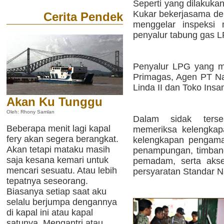
Seperti yang dilakukan
Kukar bekerjasama de
Cerita Pendek
menggelar inspeksi 
penyalur tabung gas L
Penyalur LPG yang m
Primagas, Agen PT Nar
Linda II dan Toko Insan
Akan Ku Tunggu
Oleh: Rhony Samlan
Dalam sidak terse
Beberapa menit lagi kapal
memeriksa kelengkapa
fery akan segera berangkat.
kelengkapan pengaman
Akan tetapi mataku masih
penampungan, timban
saja kesana kemari untuk
pemadam, serta akse
mencari sesuatu. Atau lebih
persyaratan Standar N
tepatnya seseorang.
Biasanya setiap saat aku
selalu berjumpa dengannya
di kapal ini atau kapal
satunya. Mengantri atau