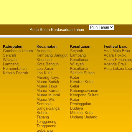
Arsip Berita Berdasarkan Tahun :
Kabupaten
Kecamatan
Kesultanan
Festival Erau
Gambaran Umum
Anggana
Sejarah
Asal Mula Erau
Sejarah
Kembang Janggut
Lambang
Acara Pokok
Wilayah
Kenohan
Kesultanan
Acara Penunjan
Lambang
Kota Bangun
Wilayah
Agenda Erau
Pemerintahan
Loa Janan
Kesultanan
Peta Lokasi Era
Kepala Daerah
Loa Kulu
Silsilah Sultan
Marang Kayu
Kutai
Muara Badak
Keraton Kutai
Muara Jawa
Gelar
Muara Kaman
Kebangsawanan
Muara Muntai
Ketopong Sultan
Muara Wis
Kutai
Samboja
Peninggalan
Sanga-Sanga
Budaya
Sebulu
Mitologi Kutai
Tabang
Undang Undang
Tenggarong
Tenggarong
Seberang