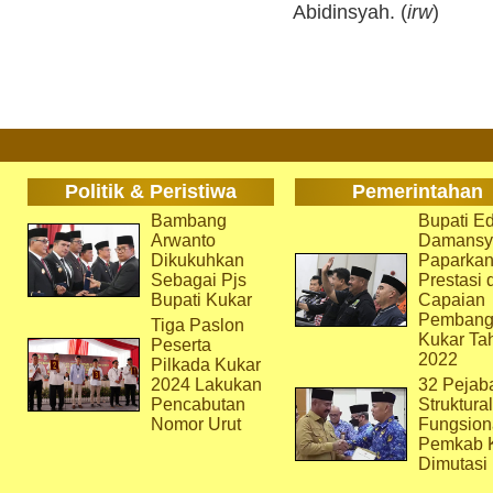
Abidinsyah. (
irw
)
Politik & Peristiwa
Pemerintahan
Bambang
Bupati Ed
Arwanto
Damansy
Dikukuhkan
Paparka
Sebagai Pjs
Prestasi 
Bupati Kukar
Capaian
Pembang
Tiga Paslon
Kukar Ta
Peserta
2022
Pilkada Kukar
2024 Lakukan
32 Pejab
Pencabutan
Struktura
Nomor Urut
Fungsion
Pemkab 
Dimutasi