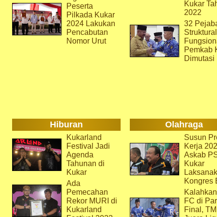
Kukar Ta
Peserta
2022
Pilkada Kukar
2024 Lakukan
32 Pejab
Pencabutan
Struktura
Nomor Urut
Fungsion
Pemkab 
Dimutasi
Hiburan
Olahraga
Kukarland
Susun Pr
Festival Jadi
Kerja 202
Agenda
Askab P
Tahunan di
Kukar
Kukar
Laksana
Kongres 
Ada
Pemecahan
Kalahkan
Rekor MURI di
FC di Par
Kukarland
Final, T