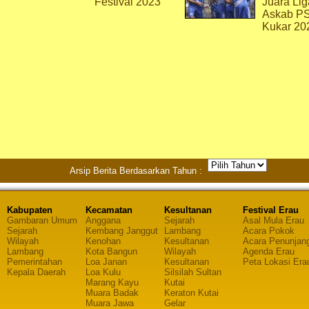
Festival 2023
Juara Lig
Askab P
Kukar 20
Arsip Berita Berdasarkan Tahun :
Kabupaten
Kecamatan
Kesultanan
Festival Erau
Gambaran Umum
Anggana
Sejarah
Asal Mula Erau
Sejarah
Kembang Janggut
Lambang
Acara Pokok
Wilayah
Kenohan
Kesultanan
Acara Penunjan
Lambang
Kota Bangun
Wilayah
Agenda Erau
Pemerintahan
Loa Janan
Kesultanan
Peta Lokasi Era
Kepala Daerah
Loa Kulu
Silsilah Sultan
Marang Kayu
Kutai
Muara Badak
Keraton Kutai
Muara Jawa
Gelar