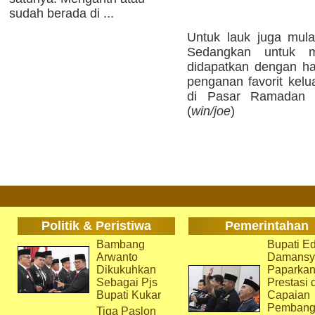
sudah berada di ...
Untuk lauk juga mula
Sedangkan untuk 
didapatkan dengan har
penganan favorit kel
di Pasar Ramadan d
(
win/joe
)
Politik & Peristiwa
Pemerintahan
Bambang
Bupati Ed
Arwanto
Damansy
Dikukuhkan
Paparka
Sebagai Pjs
Prestasi 
Bupati Kukar
Capaian
Pembang
Tiga Paslon