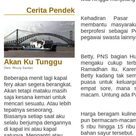
Cerita Pendek
Kehadiran Pasar
membantu masyarak
berprofesi sebagai 
pegawai swasta lainny
Betty, PNS bagian H
Akan Ku Tunggu
mengaku cukup terb
Ramadhan itu. Kare
Oleh: Rhony Samlan
Betty kadang tak se
Beberapa menit lagi kapal
puasa untuk keluarg
fery akan segera berangkat.
empat sore, mana 
Akan tetapi mataku masih
macam. Untung ada Pa
saja kesana kemari untuk
mencari sesuatu. Atau lebih
tepatnya seseorang.
Harga beragam kuline
Biasanya setiap saat aku
pun bermacam-macam. 
selalu berjumpa dengannya
5 ribu hingga 15 ribu
di kapal ini atau kapal
bahan sayur tersebut.
satunya. Mengantri atau