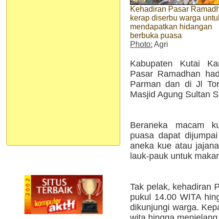
Kehadiran Pasar Ramad
kerap diserbu warga untu
mendapatkan hidangan
berbuka puasa
Photo:
Agri
Kabupaten Kutai Kar
Pasar Ramadhan hadi
Parman dan di Jl Tor
Masjid Agung Sultan S
Beraneka macam kul
puasa dapat dijumpai
aneka kue atau jajan
lauk-pauk untuk maka
Tak pelak, kehadiran
pukul 14.00 WITA hing
dikunjungi warga. Kepa
wita hingga menjelang